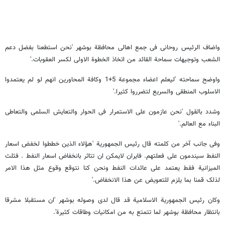
واضاف الرئیس روحانی فی جمع اهالی محافظة بوشهر 'نحن استطعنا بفضل دعم
الشعب وتوجیهات سماحة القائد من اتخاذ الخطوة الاولی لکسر العقوبات.'
واوضح سماحته 'لیعلم اعضاء مجموعة 5+1 وکافة المحاورین انهم لو لم یعتمدوا
الاسلوب المنطقی والسریع لتضرروا کثیرا.'
وشدد بالقول 'نحن عازمون علی الاستمرار فی الحوار والتعایش السلمی والتعاطی
البناء مع العالم.'
وفی جانب آخر من کلمته قال رئیس الجمهوریة 'هؤلاء الذین خططوا لخفض اسعار
النفط سیندمون علی فعلتهم. فایران لایمکن ان تتاثر بانخفاض اسعار النفط . فثلث
المیزانیة فقط یعتمد علی عائدات النفط ونحن کنا نتوقع وقوع مثل هذا الامر
لذلک قمنا بما یلزم للتعویض عن هذا الانخفاض.'
وکان رئیس الجمهوریة الاسلامیة قد قال لدی وصوله بوشهر 'ان مستقبلا مشرقا
بانتظار محافظة بوشهر لما تتمتع به من امکانیات وطاقات کثیرة'.