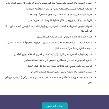
رئیس الجمهوریة: العنف والوحشیة ضد ای شعب بای عرق ودین کان هما عمل مدان
ظریف: الهدف الرئیسی للمنطقة یجب ان یکون مکافحة الارهاب
ظریف یوکد ضرورة الاجماع العالمی لمواجهة التطرف والارهاب
ظریف یدعو الی دور روسی اکثر فاعلیة للتوصل الی حل شامل
أسوشیتدبرس الأمریکیة:الشعب العراقی یری إیران الحلیف الرئیسی ضد داعش بدلا
عن أمریکا
ایران تندد بالاعتداء الارهابی ضد الشیعة فی باکستان
عمار الحکیم : نداء المرجعیة الدینیة ودعم ایران للعراق ساهم بوقف المد الداعشی
عواصم القرار زحمة حراک تحت النار!
مندوب ایران الخاص یصل الی ترکیا لبحث سبل تعزیز العلاقات بین البلدین
رئیس الجمهوریة: سنبنی محطتین اخریین الی جانب محطة بوشهر
الرئیس روحانی: نطمح الی علاقات طیبة جدا مع کل دول الجوار
رئیس الجمهوریة: محطة بوشهر مظهر لصمود الشعب الایرانی
المتحدث باسم وزارة الثقافة و الارشاد الاسلامی:المسیئون للنبی(ص) لا یلتزمون بأی
دین
نسخة الحاسوب