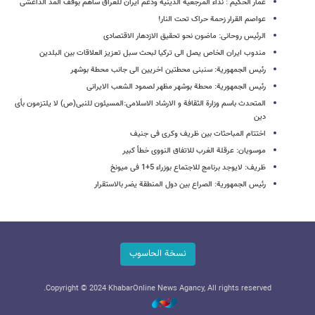
عمار الحکیم : نداء المرجعیة الدینیة ودعم ایران للعراق ساهم بوقف المد الداعشی
عواصم القرار زحمة حراک تحت النار!
الرئیس روحانی: ماضون نحو تحقیق الازدهار الاقتصادی
مندوب ایران الخاص یصل الی ترکیا لبحث سبل تعزیز العلاقات بین البلدین
رئیس الجمهوریة: سنبنی محطتین اخریین الی جانب محطة بوشهر
رئیس الجمهوریة: محطة بوشهر مظهر لصمود الشعب الایرانی
المتحدث باسم وزارة الثقافة و الارشاد الاسلامی:المسیئون للنبی(ص) لا یلتزمون بأی
دین
اختتام المباحثات بین ظریف وکری فی جنیف
موسویان: عرقلة الغرب للاتفاق النووی خطأ کبیر
ظریف: لایوجد برنامج للاجتماع بوزراء 5+1 فی میونخ
رئیس الجمهوریة: الصراع بین دول المنطقة یضر بالاستقرار
نسخة الحاسوب
Copyright © 2024 KhabarOnline News Agancy, All rights reserved.