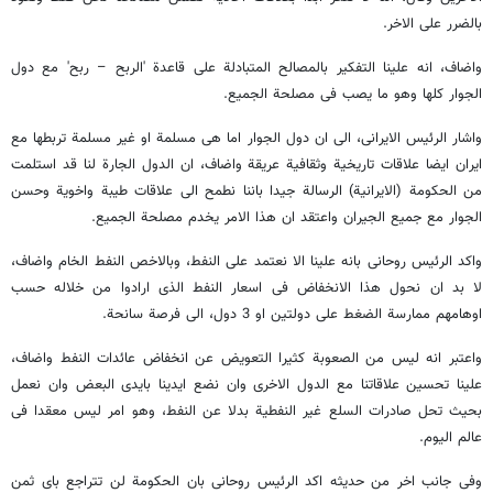
بالضرر علی الاخر.
واضاف، انه علینا التفکیر بالمصالح المتبادلة علی قاعدة 'الربح – ربح' مع دول
الجوار کلها وهو ما یصب فی مصلحة الجمیع.
واشار الرئیس الایرانی، الی ان دول الجوار اما هی مسلمة او غیر مسلمة تربطها مع
ایران ایضا علاقات تاریخیة وثقافیة عریقة واضاف، ان الدول الجارة لنا قد استلمت
من الحکومة (الایرانیة) الرسالة جیدا باننا نطمح الی علاقات طیبة واخویة وحسن
الجوار مع جمیع الجیران واعتقد ان هذا الامر یخدم مصلحة الجمیع.
واکد الرئیس روحانی بانه علینا الا نعتمد علی النفط، وبالاخص النفط الخام واضاف،
لا بد ان نحول هذا الانخفاض فی اسعار النفط الذی ارادوا من خلاله حسب
اوهامهم ممارسة الضغط علی دولتین او 3 دول، الی فرصة سانحة.
واعتبر انه لیس من الصعوبة کثیرا التعویض عن انخفاض عائدات النفط واضاف،
علینا تحسین علاقاتنا مع الدول الاخری وان نضع ایدینا بایدی البعض وان نعمل
بحیث تحل صادرات السلع غیر النفطیة بدلا عن النفط، وهو امر لیس معقدا فی
عالم الیوم.
وفی جانب اخر من حدیثه اکد الرئیس روحانی بان الحکومة لن تتراجع بای ثمن