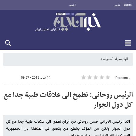
English
فارسی
أرشيف
الاثنين 10 أغسطس 2026
الرئيسية
سیاسه
14 يناير 2015 - 09:57
٠ Persons
الرئیس روحانی: نطمح الی علاقات طیبة جدا مع
کل دول الجوار
اکد الرئیس الایرانی حسن روحانی بان ایران تطمح الی علاقات طیبة جدا مع کل
دول الجوار 'ولکن من المؤکد یخطئ من یتصور فی المنطقة بان الجمهوریة
الاسلامیة الایرانیة تسعی وراء هدف اخر'.