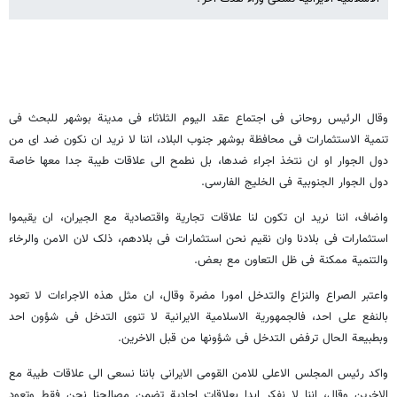
وقال الرئیس روحانی فی اجتماع عقد الیوم الثلاثاء فی مدینة بوشهر للبحث فی
تنمیة الاستثمارات فی محافظة بوشهر جنوب البلاد، اننا لا نرید ان نکون ضد ای من
دول الجوار او ان نتخذ اجراء ضدها، بل نطمح الی علاقات طیبة جدا معها خاصة
دول الجوار الجنوبیة فی الخلیج الفارسی.
واضاف، اننا نرید ان تکون لنا علاقات تجاریة واقتصادیة مع الجیران، ان یقیموا
استثمارات فی بلادنا وان نقیم نحن استثمارات فی بلادهم، ذلک لان الامن والرخاء
والتنمیة ممکنة فی ظل التعاون مع بعض.
واعتبر الصراع والنزاع والتدخل امورا مضرة وقال، ان مثل هذه الاجراءات لا تعود
بالنفع علی احد، فالجمهوریة الاسلامیة الایرانیة لا تنوی التدخل فی شؤون احد
وبطبیعة الحال ترفض التدخل فی شؤونها من قبل الاخرین.
واکد رئیس المجلس الاعلی للامن القومی الایرانی باننا نسعی الی علاقات طیبة مع
الاخرین وقال، اننا لا نفکر ابدا بعلاقات احادیة تضمن مصالحنا نحن فقط وتعود