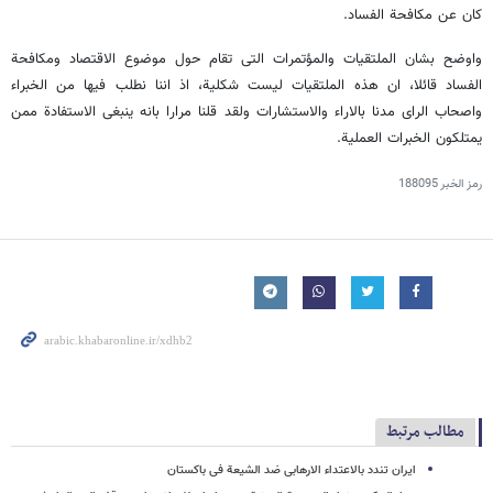
کان عن مکافحة الفساد.
واوضح بشان الملتقیات والمؤتمرات التی تقام حول موضوع الاقتصاد ومکافحة
الفساد قائلا، ان هذه الملتقیات لیست شکلیة، اذ اننا نطلب فیها من الخبراء
واصحاب الرای مدنا بالاراء والاستشارات ولقد قلنا مرارا بانه ینبغی الاستفادة ممن
یمتلکون الخبرات العملیة.
رمز الخبر
188095
مطالب مرتبط
ایران تندد بالاعتداء الارهابی ضد الشیعة فی باکستان