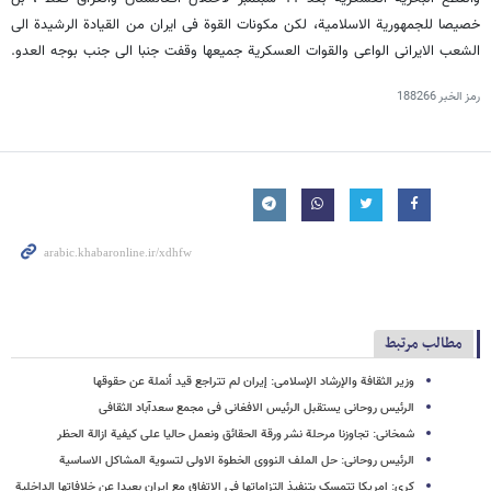
خصیصا للجمهوریة الاسلامیة، لکن مکونات القوة فی ایران من القیادة الرشیدة الی
الشعب الایرانی الواعی والقوات العسکریة جمیعها وقفت جنبا الی جنب بوجه العدو.
رمز الخبر
188266
مطالب مرتبط
وزیر الثقافة والإرشاد الإسلامی: إیران لم تتراجع قید أنملة عن حقوقها
الرئیس روحانی یستقبل الرئیس الافغانی فی مجمع سعدآباد الثقافی
شمخانی: تجاوزنا مرحلة نشر ورقة الحقائق ونعمل حالیا علی کیفیة ازالة الحظر
الرئیس روحانی: حل الملف النووی الخطوة الاولی لتسویة المشاکل الاساسیة
کری: امریکا تتمسک بتنفیذ التزاماتها فی الاتفاق مع ایران بعیدا عن خلافاتها الداخلیة