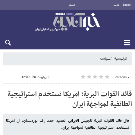
English
فارسی
أرشيف
الاثنين 10 أغسطس 2026
الرئيسية
سیاسه
9 يونيو 2015 - 12:00
٠ Persons
قائد القوات البریة: امریکا تستخدم استراتیجیة
الطائفیة لمواجهة ایران
قال قائد القوات البریة للجیش الایرانی العمید احمد رضا بوردستان، ان امریکا
تستخدم استراتیجیة الطائفیة لمواجهة ایران.