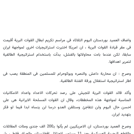
واضاف العمید بوردستان الیوم الثلاثاء فی مراسم تکریم ابطال القوات البریة أقیمت
فی مقر قیادة القوات البریة ، ان امریکا اختبرت استراتیجیات اخری لمواجهة ایران
سابقا، لکن عندما باءت محاولاتها بالفشل، بدأت باستخدام استراتیجیة الطائفیة
لتمریر اهدافها.
وصرح : ان محاربة داعش والنصره وبوکوحرام للمسلمین فی المنطقة یصب فی
اطار استراتیجیة استغلال ورقة الفتنة الطائفیة.
وأکد قائد القوات البریة للجیش علی رصد تحرکات الاعداء واعداد الامکانیات
المناسبة لمواجهة هذه المخططات، وقال ان القوات المسلحة الایرانیة هی علی
احسن حال الیوم ولن تتفاجئ وستلقن العدو درسا لن ینساه ابدا فیما لو فکر
بتهدید ایران.
وصرح العمید بوردستان، ان الامریکیین لم یأتوا بـ200 الف جندی ومئات المقاتلات
والقطع البحریة العسکریة بعد 11 سبتمبر لاحتلال افغانستان والعراق فقط ، بل