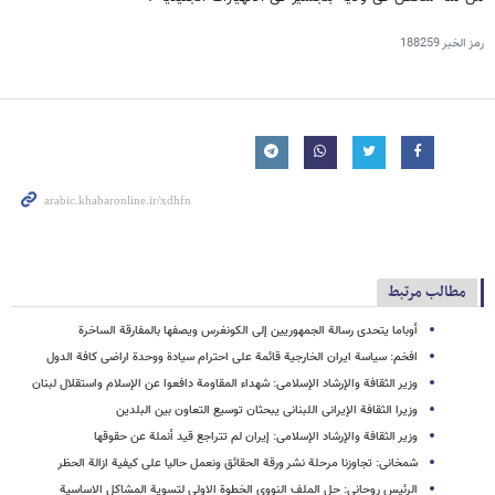
رمز الخبر
188259
مطالب مرتبط
أوباما یتحدى رسالة الجمهوریین إلى الکونغرس ویصفها بالمفارقة الساخرة
افخم: سیاسة ایران الخارجیة قائمة علی احترام سیادة ووحدة اراضی کافة الدول
وزیر الثقافة والإرشاد الإسلامی: شهداء المقاومة دافعوا عن الإسلام واستقلال لبنان
وزیرا الثقافة الإیرانی اللبنانی یبحثان توسیع التعاون بین البلدین
وزیر الثقافة والإرشاد الإسلامی: إیران لم تتراجع قید أنملة عن حقوقها
شمخانی: تجاوزنا مرحلة نشر ورقة الحقائق ونعمل حالیا علی کیفیة ازالة الحظر
الرئیس روحانی: حل الملف النووی الخطوة الاولی لتسویة المشاکل الاساسیة