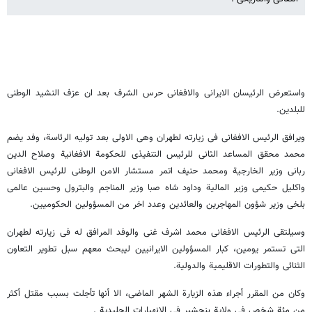
واستعرض الرئیسان الایرانی والافغانی حرس الشرف بعد ان عزف النشید الوطنی
للبلدین.
ویرافق الرئیس الافغانی فی زیارته لطهران وهی الاولی بعد تولیه الرئاسة، وفد یضم
محمد محقق المساعد الثانی للرئیس التنفیذی للحکومة الافغانیة وصلاح الدین
ربانی وزیر الخارجیة ومحمد حنیف اتمر مستشار الامن الوطنی للرئیس الافغانی
واکلیل حکیمی وزیر المالیة وداود شاه صبا وزیر المناجم والبترول وحسین عالمی
بلخی وزیر شؤون المهاجرین والعائدین وعدد اخر من المسؤولین الحکومیین.
وسیلتقی الرئیس الافغانی محمد اشرف غنی والوفد المرافق له فی زیارته لطهران
التی تستمر یومین، کبار المسؤولین الایرانیین لیبحث معهم سبل تطویر التعاون
الثنائی والتطورات الاقلیمیة والدولیة.
وکان من المقرر أجراء هذه الزیارة الشهر الماضی، الا أنها تأجلت بسبب مقتل أکثر
من مئة شخص فی ولایة بنجشیر فی الانهیارات الجلیدیة .