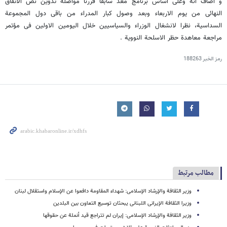
و اضاف انه وعلی اساس برنامج معد سابقا قررنا مواصلة تدوین نص الاتفاق
النهائی من یوم الاربعاء وبعد وصول کبار المدراء من باقی دول المجموعة
السداسیة، نظرا لانشغال الوزراء والسیاسیین خلال الیومین الاولین فی مؤتمر
مراجعة معاهدة حظر الاسلحة النوویة .
رمز الخبر
188263
مطالب مرتبط
وزیر الثقافة والإرشاد الإسلامی: شهداء المقاومة دافعوا عن الإسلام واستقلال لبنان
وزیرا الثقافة الإیرانی اللبنانی یبحثان توسیع التعاون بین البلدین
وزیر الثقافة والإرشاد الإسلامی: إیران لم تتراجع قید أنملة عن حقوقها