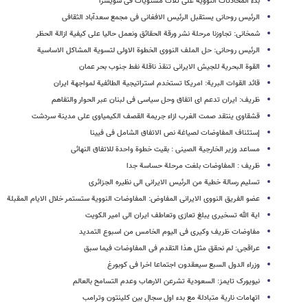
بدء المحادثات النوویة على ثلاث مستویات فی سویسرا
الرئیس روحانی یستقبل الرئیس الافغانی فی مجمع سعدآباد الثقافی
شمخانی: تجاوزنا مرحلة نشر ورقة الحقائق ونعمل حالیا علی کیفیة ازالة الحظر
الرئیس روحانی: حل الملف النووی الخطوة الاولی لتسویة المشاکل الاساسیة
القوة البحریة للجیش الایرانی تنقذ ناقلة نفط جنوب بحر عمان
قائد القوات البریة: امریکا تستخدم استراتیجیة الطائفیة لمواجهة ایران
ظریف: ایران تدعم ای اتفاق وحل سیاسی فی لبنان عبر الحوار والتفاهم
قشقاوی ینتقد صمت الغرب ازاء جریمة القصف الکیمیاوی علی مدینة سردشت
إستئناف المفاوضات لصیاغة نص الاتفاق الشامل فی فیینا
مساعد وزیر الخارجیة الصینی : بقیت خطوة واحدة للاتفاق النهائی
ظریف : المفاوضات بلغت مرحلة حساسة جدا
تسلیم رسالة خطیة من الرئیس الایرانی الی نظیره الجزائری
عضو الفریق النووی الایرانی المفاوض: المفاوضات النوویة ستستمر خلال الایام المقبلة
ایة الله تسخیری یبلغ تعازی وتعاطف ایران الی امیر الکویت
مفاوضات ظریف وکیری فی الیوم الخامس من اسبوع التمدید
عراقجی: لم نحقق مثل هذا التقدم فی المفاوضات فیما سبق
وزراء الدول السبع سیعقدون اجتماعا اخرا فی کوبورغ
نیویورک تایمز: السعودیة تشرعن الارهاب وعدم التسامح بالعالم
اتهامات ناریة متبادلة مع بدء اول سجال بین کلینتون وترامب