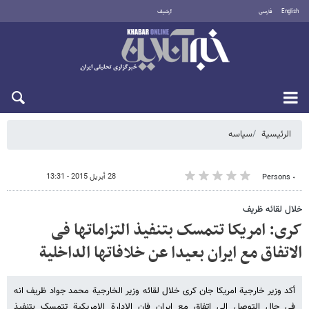
English
فارسی
أرشيف
الجمعة 7 أغسطس 2026
الرئيسية
سیاسه
28 أبريل 2015 - 13:31
٠ Persons
خلال لقائه ظریف
کری: امریکا تتمسک بتنفیذ التزاماتها فی
الاتفاق مع ایران بعیدا عن خلافاتها الداخلیة
أکد وزیر خارجیة امریکا جان کری خلال لقائه وزیر الخارجیة محمد جواد ظریف انه
فی حال التوصل الی إتفاق مع ایران فان الادارة الامریکیة تتمسک بتنفیذ