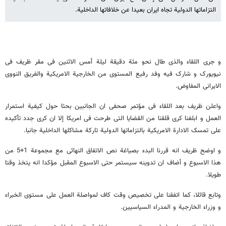
التزاماتها الدولیة تجاه ایران بعیدا عن خلافاتها الداخلیة.
و جری اللقاء والذی طال نحو مئة دقیقة لیلة أمس الاثنین فی مقر ظریف فی
نیویورک و شارک فیه وفد رفیع المستوی من الخارجیة الامریکیة والفریق النووی
الایرانی المفاوض.
واعلن ظریف بعد اللقاء فی مؤتمر صحفی ان الجانبین بحثا حول کیفیة استمرار
العمل و ابلغنا کری قلقنا من القضایا التی طرحت فی امریکا إلا ان کری جدد تأکیده
علی تمسک الادارة الامریکیة بالتزاماتها الدولیة تارکة مشاکلها الداخلیة جانبا.
و اوضح ظریف انه قررنا البدء بصیاغة نص الاتفاق النهائی مع مجموعة 1+5 من
هذا الاسبوع و أضاف ان تدوینه سیستمر حتی الاسبوع المقبل مؤکدا انه یتخذ وقتا
طویلا.
وتابع قائلا، کما اتفقنا علی تخصیص وقت کاف لمواصلة العمل علی مستوی الخبراء
و وزراء الخارجیة و المدراء السیاسیین.