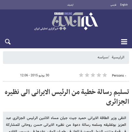
English
فارسی
أرشيف
الأحد 9 أغسطس 2026
الرئيسية
سیاسه
30 يونيو 2015 - 12:06
٠ Persons
تسلیم رسالة خطیة من الرئیس الایرانی الی نظیره
الجزائری
التقی وزیر الطاقة الایرانی حمید جیت جیان مساء الاثنین الرئیس الجزائری عبد
العزیز بوتفلیقه وسلمه رسالة دعوة من نظیره الایرانی حسن روحانی للمشارکة
فی قمة منتدی الدول المصدرة للغاز فی طهران المقرر عقدها فی دیسمبر القادم .