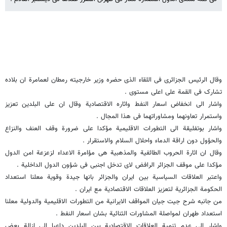
وقال الرئیس الجزائری فی اللقاء الذی حضره وزیر خارجیته رمطان لعمامرة ان بلاده
تشارک فی القمة علی اعلی مستوی .
واشار الی انخفاض اسعار النفط واثاره الاقتصادیة وقال ان علی البلدین تعزیز
واستمرار تعاونهما ومشاوراتهما فی هذا المجال .
واشار بوتفلیقة الی التطورات الاقلیمیة مؤکدا علی ضرورة وقف العنف والنزاع
والحؤول دون اراقة الدماء واحلال السلام والاستقرار .
وقال ان اثارة الحروب الطائفیة والمذهبیة هی مؤامرة الاعداء لزعزعة امن الدول
مؤکدا علی موقف الجزائر الرافض لای تدخل اجنبی فی شؤون الدول الداخلیة .
واعتبر العلاقات السیاسیة بین ایران والجزائر بانها جیدة وقویة معلنا استعداد
الحکومة الجزائریة لتعزیز العلاقات الاقتصادیة مع ایران .
من جانبه شرح جیت جیان المواقف الایرانیة من التطورات الاقلیمیة والدولیة معلنا
استعداد طهران لمواصلة المشاورات الثنائیة بشان اسعار النفط .
واشار الی عدم تنمیة العلاقات الاقتصادیة بین البلدین داعیا الی ازالة بعض