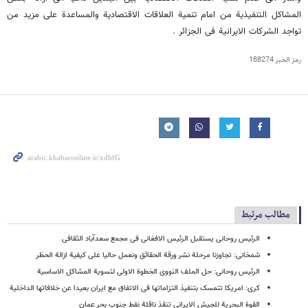
المشاکل التنفیذیة من امام تنمیة العلاقات الاقتصادیة والمساعدة علی مزید من
تواجد الشرکات الایرانیة فی الجزائر .
رمز الخبر
188274
مطالب مرتبط
الرئیس روحانی یستقبل الرئیس الافغانی فی مجمع سعدآباد الثقافی
شمخانی: تجاوزنا مرحلة نشر ورقة الحقائق ونعمل حالیا علی کیفیة ازالة الحظر
الرئیس روحانی: حل الملف النووی الخطوة الاولی لتسویة المشاکل الاساسیة
کری: امریکا تتمسک بتنفیذ التزاماتها فی الاتفاق مع ایران بعیدا عن خلافاتها الداخلیة
القوة البحریة للجیش الایرانی تنقذ ناقلة نفط جنوب بحر عمان