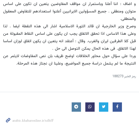
و اضاف : اننا أعلنا وباستمرار ان مواقف المفاوضین یتعین ان تکون علی اساس
متوازن ومنطقی . جمیع المسؤولین الایرانیین أعلنوا استعدادهم للتفاوض المعقول
والمنطقی.
وصرح وزیر الخارجیة ان قائد الثورة الاسلامیة اشار الی هذه النقطة ایضا . لذا
وعلی هذا الاساس اذا تحقق الاتفاق یجب ان یکون علی اساس النقاط المقبولة من
قبل کلا الطرفین ایران والغرب. وقال : أعتقد انه یتعین ان یکون اتفاق لوزان اساسا
لهذا الاتفاق. فی هذه الحال یمکن التوصل الی حل .
وردا علی سؤال حول محاور الخلافات اوضح ظریف بان نص المفاوضات لایثمر عن
النتیجة ما لم یشمل دراسة جمیع المواضیع، وعلینا ان نجتاز هذه المرحلة.
رمز الخبر
188273