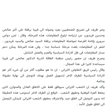
وعبر ظریف فی تصریح للصحفیین بعید وصوله الی فیینا برفقة علی اکبر صالحی
وحسین فریدون، عن ارتیاحه لبلوغ المفاوضات هذه المرحلة، وقال : لمن دواعی
سروری بإتاحة الفرصة لمواصلة المفاوضات برفقة السید صالحی والسید فریدون .
اشعر ان المفاوضات بلغت مرحلة حساسة جدا ، وفی هذه المرحلة یمکن دعم
مسار المفاوضات فی ظل الارادة السیاسیة والعزم والعمل الشامل.
وصرح ظریف ان حضور رئیس منظمة الطاقة الذریة الدکتور صالحی الی فیینا
سیساعدنا کثیرا فی هذا المجال .
وقال رئیس فریق التفاوض الایرانی : ان ما هو مطلوب أکثر من أی شیء آخر هو
الارادة السیاسیة للطرف الاخر لتسهیل العمل بهدف التوصل الی نهایة مقبولة
ودائمة.
وأکد ظریف ان الشعب الایرانی سیوافق فقط علی الاتفاق العادل والمتوازن الذی
یحفظ العزة الوطنیة وحقوق الشعب . اتوقع ان الطرف الاخر استوعب هذه الحقیقة
انه بدون التوصل الی اتفاق جید والاعتراف بحقوق الشعب الایرانی لایمکن التوصل
الی اتفاق طویل الأمد .