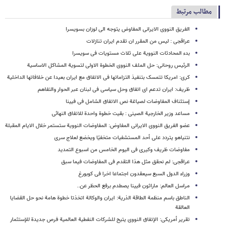
مطالب مرتبط
الفریق النووی الایرانی المفاوض یتوجه الی لوزان بسویسرا
عراقجی : لیس من المقرر ان تقدم ایران تنازلات
بدء المحادثات النوویة على ثلاث مستویات فی سویسرا
الرئیس روحانی: حل الملف النووی الخطوة الاولی لتسویة المشاکل الاساسیة
کری: امریکا تتمسک بتنفیذ التزاماتها فی الاتفاق مع ایران بعیدا عن خلافاتها الداخلیة
ظریف: ایران تدعم ای اتفاق وحل سیاسی فی لبنان عبر الحوار والتفاهم
إستئناف المفاوضات لصیاغة نص الاتفاق الشامل فی فیینا
مساعد وزیر الخارجیة الصینی : بقیت خطوة واحدة للاتفاق النهائی
عضو الفریق النووی الایرانی المفاوض: المفاوضات النوویة ستستمر خلال الایام المقبلة
نتنیاهو یتردد علی أحد المستشفیات متخفیًا ویخضع لعلاج سری
مفاوضات ظریف وکیری فی الیوم الخامس من اسبوع التمدید
عراقجی: لم نحقق مثل هذا التقدم فی المفاوضات فیما سبق
وزراء الدول السبع سیعقدون اجتماعا اخرا فی کوبورغ
مراسل العالم: ماراثون فیینا یصطدم برفع الحظر عن..
الناطق باسم منظمة الطاقة الذریة: ایران والوکالة اتخذتا خطوة هامة نحو حل القضایا
العالقة
تقریر أمریکی: الإتفاق النووی یتیح للشرکات النفطیة العالمیة فرص جدیدة للإستثمار