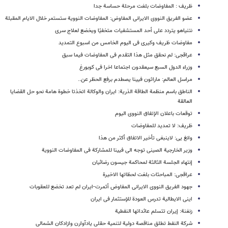
ظریف : المفاوضات بلغت مرحلة حساسة جدا
عضو الفریق النووی الایرانی المفاوض: المفاوضات النوویة ستستمر خلال الایام المقبلة
نتنیاهو یتردد علی أحد المستشفیات متخفیًا ویخضع لعلاج سری
مفاوضات ظریف وکیری فی الیوم الخامس من اسبوع التمدید
عراقجی: لم نحقق مثل هذا التقدم فی المفاوضات فیما سبق
وزراء الدول السبع سیعقدون اجتماعا اخرا فی کوبورغ
مراسل العالم: ماراثون فیینا یصطدم برفع الحظر عن..
الناطق باسم منظمة الطاقة الذریة: ایران والوکالة اتخذتا خطوة هامة نحو حل القضایا
العالقة
توقعات باعلان الإتفاق النووی الیوم
ظریف: لا تمدید للمفاوضات
وانغ یی: لاینبغی تأخیر الاتفاق أکثر من هذا
وزیر الخارجیة الصینی توجه الی فیینا للمشارکة فی المفاوضات النوویة
إنتهاء الجلسة الثالثة لمحاکمة جیسون رضائیان
عراقجی: المباحثات بلغت لحظاتها الاخیرة
جهود الفریق النووی الایرانی المفاوض أثمرت-ایران لم تعد تخضع للعقوبات
اینی الایطالیة تدرس العودة للإستثمار فی ایران
زنغنة: إیران تتسلم عائداتها النفطیة
شرکة النفط تطلق مناقصة دولیة لتنمیة حقلی یادآوارن وازادکان الشمالی