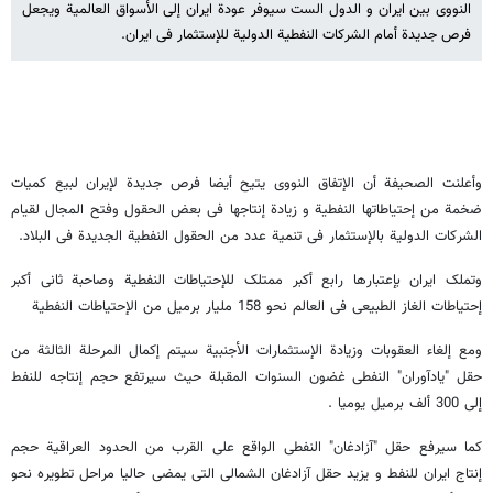
النووی بین ایران و الدول الست سیوفر عودة ایران إلی الأسواق العالمیة ویجعل
فرص جدیدة أمام الشرکات النفطیة الدولیة للإستثمار فی ایران.
وأعلنت الصحیفة أن الإتفاق النووی یتیح أیضا فرص جدیدة لإیران لبیع کمیات
ضخمة من إحتیاطاتها النفطیة و زیادة إنتاجها فی بعض الحقول وفتح المجال لقیام
الشرکات الدولیة بالإستثمار فی تنمیة عدد من الحقول النفطیة الجدیدة فی البلاد.
وتملک ایران بإعتبارها رابع أکبر ممتلک للإحتیاطات النفطیة وصاحبة ثانی أکبر
إحتیاطات الغاز الطبیعی فی العالم نحو 158 ملیار برمیل من الإحتیاطات النفطیة
ومع إلغاء العقوبات وزیادة الإستثمارات الأجنبیة سیتم إکمال المرحلة الثالثة من
حقل "یادآوران" النفطی غضون السنوات المقبلة حیث سیرتفع حجم إنتاجه للنفط
إلی 300 ألف برمیل یومیا .
کما سیرفع حقل "آزادغان" النفطی الواقع علی القرب من الحدود العراقیة حجم
إنتاج ایران للنفط و یزید حقل آزادغان الشمالی التی یمضی حالیا مراحل تطویره نحو