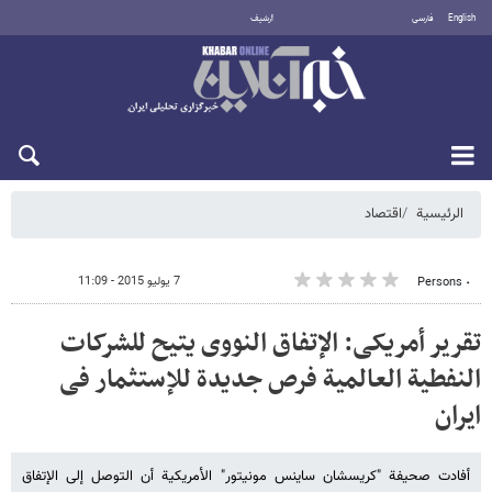
English
فارسی
أرشيف
الخميس 6 أغسطس 2026
الرئيسية
اقتصاد
7 يوليو 2015 - 11:09
٠ Persons
تقریر أمریکی: الإتفاق النووی یتیح للشرکات
النفطیة العالمیة فرص جدیدة للإستثمار فی
ایران
أفادت صحیفة "کریسشان ساینس مونیتور" الأمریکیة أن التوصل إلی الإتفاق