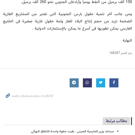
150 ألف برمیل من النفط یومیا وآزادغان الجنوبی نحو 260 ألف برمیل.
ومن جانب آخر تنمیة حقول بارس الجنوبیة التی تعتبر من المشاریع الغازیة
الضخمة تزید من حجم إنتاج البلاد للغاز وثمة حقول غازیة صغیرة فی الخلیج
الفارسی یمکن تطوریها فی أسرع ما یمکن بالإستثمارات الدولیة .
النهایة
رمز الخبر
188287
مطالب مرتبط
مساعد وزیر الخارجیة الصینی : بقیت خطوة واحدة للاتفاق النهائی