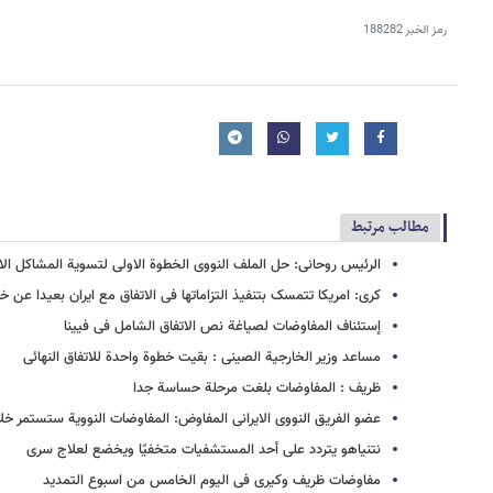
رمز الخبر
188282
مطالب مرتبط
الرئیس روحانی: حل الملف النووی الخطوة الاولی لتسویة المشاکل ال
کری: امریکا تتمسک بتنفیذ التزاماتها فی الاتفاق مع ایران بعیدا عن خلا
إستئناف المفاوضات لصیاغة نص الاتفاق الشامل فی فیینا
مساعد وزیر الخارجیة الصینی : بقیت خطوة واحدة للاتفاق النهائی
ظریف : المفاوضات بلغت مرحلة حساسة جدا
عضو الفریق النووی الایرانی المفاوض: المفاوضات النوویة ستستمر خلال
نتنیاهو یتردد علی أحد المستشفیات متخفیًا ویخضع لعلاج سری
مفاوضات ظریف وکیری فی الیوم الخامس من اسبوع التمدید