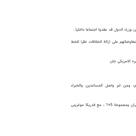
وزراء الدول قد عقدوا اجتماعا داخلیا .
جتماعهم حیث تترکز مفاوضاتهم علی ازالة الخلافات نظرا للخط
ه الامریکی جان
، ومن ثم واصل المساعدین والخبراء
کما اجری ظریف مشاورات مساء امس وبعد انتهاء الاجتماع العام الثانی بین ایران ومجموعة 5+1 ، مع فدریکا موغرینی