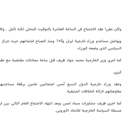
وکان مقررا عقد الاجتماع فی الساعة العاشرة بالتوقیت المحلی لکنه تأجل . وکان 
ویواصل مساعدو وزراء خارجیة ایران و5+1 ومنذ الصباح ا
السیاسی الذی وضعه الوزراء.
کما اجری وزیر الخارجیة محمد جواد ظریف قبل ساعة محادثات مقتضبة مع نظیر
کیری.
وعقد وزراء خارجیة الدول السبع أمس اجتماعین عامین برفقة مساعدیهم
مفاوضاتهم لازالة الخلافات المتبقیة.
منسقة السیاسة الخارجیة للاتحاد الاوروبی.