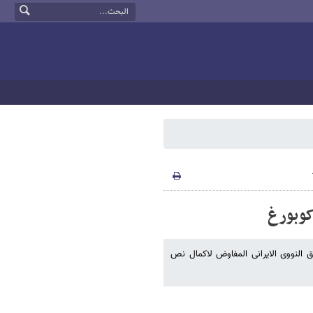
کوبورغ
ق النووی الایرانی المفاوض لاکمال نص