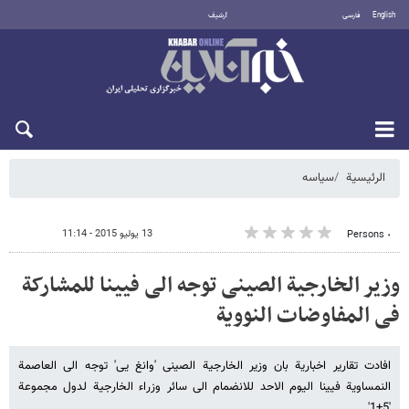
English
فارسی
أرشيف
الأحد 9 أغسطس 2026
الرئيسية
سیاسه
13 يوليو 2015 - 11:14
٠ Persons
وزیر الخارجیة الصینی توجه الی فیینا للمشارکة
فی المفاوضات النوویة
افادت تقاریر اخباریة بان وزیر الخارجیة الصینی 'وانغ یی' توجه الی العاصمة
النمساویة فیینا الیوم الاحد للانضمام الی سائر وزراء الخارجیة لدول مجموعة
'5+1'.