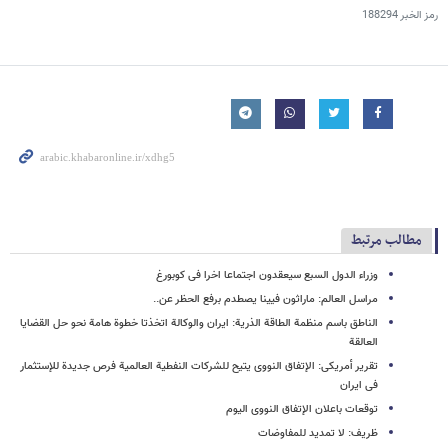
رمز الخبر
188294
مطالب مرتبط
وزراء الدول السبع سیعقدون اجتماعا اخرا فی کوبورغ
مراسل العالم: ماراثون فیینا یصطدم برفع الحظر عن..
الناطق باسم منظمة الطاقة الذریة: ایران والوکالة اتخذتا خطوة هامة نحو حل القضایا
العالقة
تقریر أمریکی: الإتفاق النووی یتیح للشرکات النفطیة العالمیة فرص جدیدة للإستثمار
فی ایران
توقعات باعلان الإتفاق النووی الیوم
ظریف: لا تمدید للمفاوضات