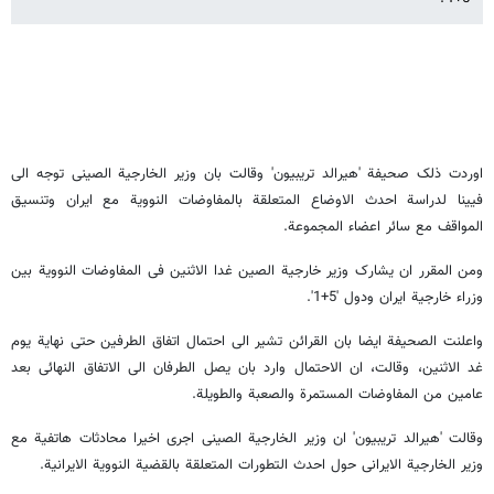
اوردت ذلک صحیفة 'هیرالد تریبیون' وقالت بان وزیر الخارجیة الصینی توجه الی
فیینا لدراسة احدث الاوضاع المتعلقة بالمفاوضات النوویة مع ایران وتنسیق
المواقف مع سائر اعضاء المجموعة.
ومن المقرر ان یشارک وزیر خارجیة الصین غدا الاثنین فی المفاوضات النوویة بین
وزراء خارجیة ایران ودول '5+1'.
واعلنت الصحیفة ایضا بان القرائن تشیر الی احتمال اتفاق الطرفین حتی نهایة یوم
غد الاثنین، وقالت، ان الاحتمال وارد بان یصل الطرفان الی الاتفاق النهائی بعد
عامین من المفاوضات المستمرة والصعبة والطویلة.
وقالت 'هیرالد تریبیون' ان وزیر الخارجیة الصینی اجری اخیرا محادثات هاتفیة مع
وزیر الخارجیة الایرانی حول احدث التطورات المتعلقة بالقضیة النوویة الایرانیة.