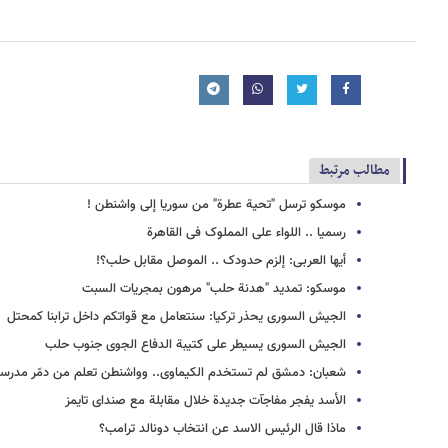
مطالب مرتبط
موسکو ترسل "تحیة عطرة" من سوریا إلى واشنطن !
رسمیا .. اللواء علی المملوک فی القاهرة
أیها العربی: إلزم حدودک .. الموصل مقابل حلب؟!
موسکو: تمدید "هدنة حلب" مرهون بمجریات السبت
الجیش السوری یحذر ترکیا: سنتعامل مع قواتکم داخل ترابنا کمحتل
الجیش السوری یسیطر على کتیبة الدفاع الجوی جنوب حلب
شعبان: دمشق لم تستخدم الکیماوی.. وواشنطن تعلم من دمّر مدرس
الأسد یفجر مفاجآت جدیدة خلال مقابلة مع صندای تایمز
ماذا قال الرئیس الاسد عن انتخاب دونالد ترامب؟