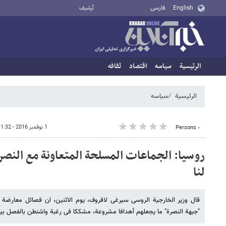
English
فارسی
أرشيف
الرئيسية
سیاسه
اقتصاد
ثقافه
الرئيسية
سیاسه
1 نوفمبر 2016 - 11:32
٠ Persons
روسیا: الجماعات المسلحة المتعاونة مع النص
لنا
قال وزیر الخارجیة الروسی سیرغی لافروف، یوم الاثنین، ان فصائل معارضة
"جبهة النصرة" ما یجعلهم أهدافا مشروعة، مشککا فی رغبة واشنطن بالفصل بین