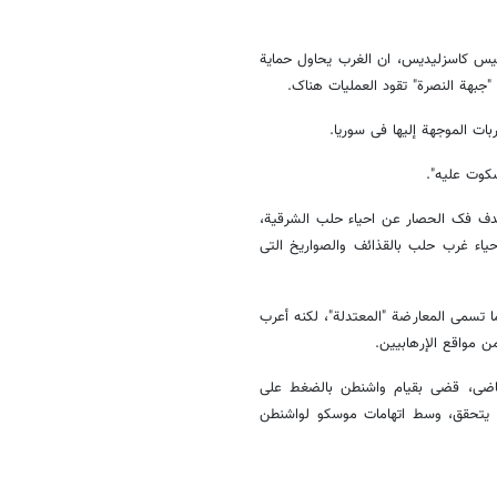
نیس کاسزلیدیس، ان الغرب یحاول حمایة
 "جبهة النصرة" تقود العملیات هناک.
ات الموجهة إلیها فی سوریا.
کوت علیه".
دف فک الحصار عن احیاء حلب الشرقیة،
اء غرب حلب بالقذائف والصواریخ التی
 تسمى المعارضة "المعتدلة"، لکنه أعرب
 مواقع الإرهابیین.
الماضی، قضى بقیام واشنطن بالضغط على
لم یتحقق، وسط اتهامات موسکو لواشنطن