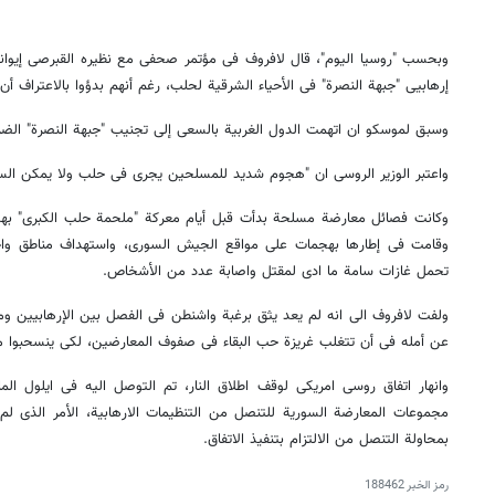
وبحسب "روسیا الیوم"، قال لافروف فی مؤتمر صحفی مع نظیره القبرصی إیوا
إرهابیی "جبهة النصرة" فی الأحیاء الشرقیة لحلب، رغم أنهم بدؤوا بالاعتراف أن
وسبق لموسکو ان اتهمت الدول الغربیة بالسعی إلى تجنیب "جبهة النصرة" الضرب
واعتبر الوزیر الروسی ان "هجوم شدید للمسلحین یجری فی حلب ولا یمکن الس
وکانت فصائل معارضة مسلحة بدأت قبل أیام معرکة "ملحمة حلب الکبرى" به
وقامت فی إطارها بهجمات على مواقع الجیش السوری، واستهداف مناطق واحی
تحمل غازات سامة ما ادى لمقتل واصابة عدد من الأشخاص.
ولفت لافروف الى انه لم یعد یثق برغبة واشنطن فی الفصل بین الإرهابیین وما
عن أمله فی أن تتغلب غریزة حب البقاء فی صفوف المعارضین، لکی ینسحبوا من
وانهار اتفاق روسی امریکی لوقف اطلاق النار، تم التوصل الیه فی ایلول 
مجموعات المعارضة السوریة للتنصل من التنظیمات الارهابیة، الأمر الذی 
بمحاولة التنصل من الالتزام بتنفیذ الاتفاق.
رمز الخبر
188462