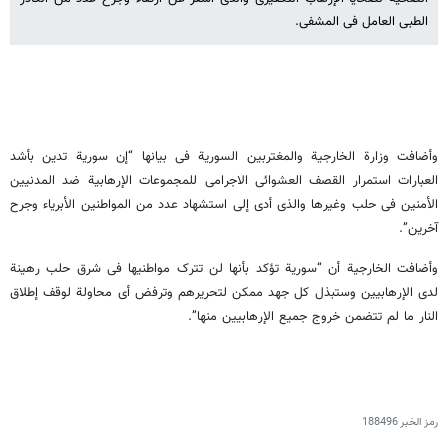
الطبی العامل فی المشفى.
وأضافت وزارة الخارجیة والمغتربین السوریة فی بیانها “إن سوریة تدین بأشد
العبارات استمرار القصف العشوائی الاجرامی للمجموعات الإرهابیة ضد المدنیین
الأمنین فی حلب وغیرها والذی أدى إلى استشهاد عدد من المواطنین الأبریاء وجرح
آخرین”.
وأضافت الخارجیة أن “سوریة تؤکد بأنها لن تترک مواطنیها فی شرق حلب رهینة
لدى الإرهابیین وستبذل کل جهد ممکن لتحریرهم وترفض أی محاولة لوقف إطلاق
النار ما لم تتضمن خروج جمیع الإرهابیین منها”.
رمز الخبر
188496