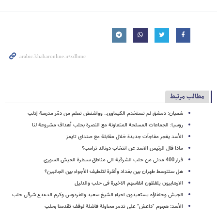
مطالب مرتبط
شعبان: دمشق لم تستخدم الکیماوی.. وواشنطن تعلم من دمّر مدرسة إدلب
روسیا: الجماعات المسلحة المتعاونة مع النصرة بحلب أهداف مشروعة لنا
الأسد یفجر مفاجآت جدیدة خلال مقابلة مع صندای تایمز
ماذا قال الرئیس الاسد عن انتخاب دونالد ترامب؟
فرار 400 مدنی من حلب الشرقیة الى مناطق سیطرة الجیش السوری
هل ستتوسط طهران بین بغداد وأنقرة لتلطیف الأجواء بین الجانبین؟
الارهابیون یلفظون انفاسهم الاخیرة فی حلب والدلیل
الجیش وحلفاؤه یستعیدون احیاء الشیخ سعید والفردوس وکرم الدعدع شرقی حلب
الأسد: هجوم "داعش" على تدمر محاولة فاشلة لوقف تقدمنا بحلب