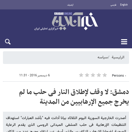
English
فارسی
أرشيف
الخميس 6 أغسطس 2026
الرئيسية
سیاسه
6 ديسمبر 2016 - 11:31
٠ Persons
دمشق: لا وقف لإطلاق النار فی حلب ما لم
یخرج جمیع الإرهابیین من المدینة
أصدرت الخارجیة السوریة الیوم الثلاثاء بیانا أدانت فیه "بأشد العبارات" استهداف
التنظیمات الإرهابیة فی حلب المشفى المیدانی الروسی الذی یقدم الرعایة
الصحیة لضحایا الإرهاب التکفیری والذی أسفر عن ارتقاء وجرح عدد من الکادر