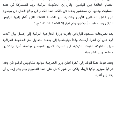
القضایا العالقة بین البلدین، وقال إن الحکومة الترکیة ترید المشارکة فی هذه
العملیات وعلیها أن تستشیر بغداد فی ذلک. هذا الکلام فی واقع الحال دل بوضوح
على فشل الخطتین الأولى والثانیة من الخطط الثلاثة التی أشار إلیها الرئیس
الترکی رجب طیب أردوغان، ولم تبق إلا الخطة الثالثة " ج ".
بعد تصریحات مسعود البارزانی بادرت وزارة الخارجیة الترکیة إلى إصدار بیان أکدت
فیه على أن أنقرة أرسلت وفداً دبلوماسیا إلى بغداد للتداول مع الحکومة العراقیة
حول مشارکة القوات الترکیة فی عملیات تحریر الموصل برئاسة أمید یالتشین
مساعد وزیر الخارجیة.
وبعد عودة هذا الوفد إلى أنقرة أعلن وزیر الخارجیة مولود تشاووش أوغلو بأن وفداً
عراقیاً سیزور ترکیا قریباً، ولکن مر شهر کامل على هذا التصریح ولم یتم إرسال أی
وفد إلى أنقرة!