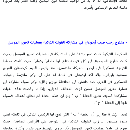
العالم الإسلامی، لذا لا بد من توحید الکلمة بین البلدین وهذا الأمر یعد ضرورة
ماسة للعالم الإسلامی بأسره.
- مقترح رجب طیب أردوغان فی مشارکة القوات الترکیة بعملیات تحریر الموصل
الحکومة الترکیة کانت تصر بشدة على المشارکة فی عملیات تحریر الموصل بحیث
کانت تطرح الموضوع فی کل فرصة تتاح لها داخلیاً ودولیاً، حیث کانت تخطط
للتواجد عسکریاً فی أرض المعرکة بالتنسیق مع رئیس اقلیم کردستان العراق
مسعود بارزانی، وقد أکد اردوغان فی کلمة له على أن ترکیا ملتزمة بالتواجد
العسکری فی الحرب ضد داعش فی محافظة نینوى وقال: ترکیا سوف تشارک فی
عملیة تحریر الموصل ضمن قوات التحالف الدولی، وإذا ما رفضت هذه القوات
مشارکتنا فسوف نطبق الخطة " ب " ولو أن هذه الخطة لم تحقق أهدافنا فسوف
نلجأ إلى الخطة " ج ".
تجدر الإشارة هنا إلى أن الخطة " ب " التی لمح لها الرئیس الترکی فی کلمته تعنی
دعوة مسعود البارزانی للقوات الترکیة فی التواجد على الأراضی العراقیة، حیث
صرح فی بادئ عملیات تحریر الموصل بأنه یروم التوسط بین بغداد وأنقرة لحلحلة