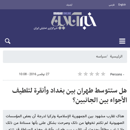
English
فارسی
أرشيف
الأحد 9 أغسطس 2026
الرئيسية
سیاسه
27 نوفمبر 2016 - 10:08
٠ Persons
هل ستتوسط طهران بین بغداد وأنقرة لتلطیف
الأجواء بین الجانبین؟
هناک تقارب مشهود بین الجمهوریة الإسلامیة وترکیا لدرجة أن بعض المؤسسات
الصهیونیة لم تکتم تخوفها من ذلک وصرحت بشکل علنی بأنها مستاءة من ذلک
ولا ترغب مطلقاً بحدوث أی تقارب بین طهران وأنقرة، وهذه الوساطة قد تنتهی