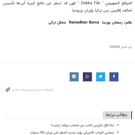
الموقع الصهیونی " Debka File " فهی قد تسفر عن نتائج کبیرة أبرزها تأسیس
تحالف إقلیمی بین ترکیا وإیران وروسیا.
بقلم: رمضان بورسا Ramadhan Bursa محلل ترکی
رمز الخبر
188488
مطالب مرتبط
ماذا قال الرئیس الاسد عن انتخاب دونالد ترامب؟
مجلس النواب الأمیرکی یؤید تمدید الحظر على إیران لـ10 سنوات