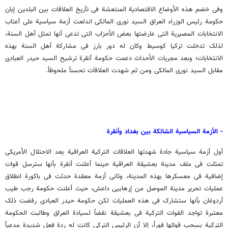
وفی خضم هذه الأوضاع الاقتصادیة المنتعشة فی تأریخ العلاقات بین البلدین إبان
حکومة رئیس الوزراء العراق السید نوری المالکی اندلعت أزمة سیاسیة على أعتاب
الانتخابات المصیریة التی عارضتها بعض الأحزاب التی تدعی أنها تمثل أهل السنة،
لذلک تدخلت ترکیا کوسیط وکان له دور بارز فی مشارکة أهل السنة بهذه
الانتخابات؛ وبعد مجریات الأحداث دعمت حکومة أنقرة ترشیح السید حیدر العبادی
مقابل السید نوری المالکی ومن ثم شهدت العلاقات تحسناً ملحوظاً.
- الأزمة السیاسیة الشائکة بین بغداد وأنقرة
أول أزمة سیاسیة جادة شهدتها العلاقات الترکیة العراقیة بعد الاحتلال الأمریکی
تمثلت فی ملف مدینة بعشیقة العراقیة حینما أعلنت أنقرة بأنها سترسل قوات
إضافیة فی معسکرها بهذه المدینة، وثانی أزمة معقدة حدثت فی باکورة انطلاق
عملیات تحریر مدینة الموصل من إرهابیی داعش، حیث أعلنت حکومة رجب طیب
أردوغان بأنها ستشارک فی هذه العملیات لکن حکومة حیدر العبادی رفضت ذلک
معتبرة تواجد القوات الترکیة فی بعشیقة نقضاً لسیادة العراق وطالبت الحکومة
الترکیة بسحب قواتها فوراً، إلا أن الرئیس الترکی کانت له ردة فعل شدیدة مدعیاً