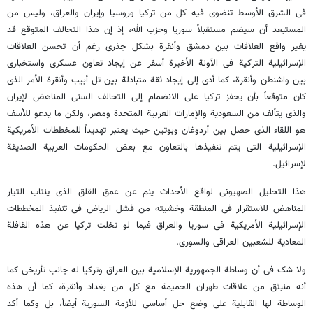
فی الشرق الأوسط تنضوی فیه کل من ترکیا وروسیا وإیران والعراق، ولیس من
المستبعد أن سیضم مستقبلاً سوریا وحزب الله، إذ إن هذا التحالف المتوقع قد
یغیر واقع العلاقات بین دمشق وأنقرة بشکل جذری رغم أن تحسن العلاقات
الإسرائیلیة الترکیة فی الآونة الأخیرة أسفر عن إیجاد تعاون عسکری واستخباری
بین واشنطن وأنقرة، کما أدى إلى إیجاد ثقة متبادلة بین تل أبیب وأنقرة الأمر الذی
کان متوقعاً بأن یحفز ترکیا على الانضمام إلى التحالف السنی المناهض لإیران
والذی یتألف من السعودیة والإمارات العربیة المتحدة ومصر، ولکن ما یدعو للأسف
هو اللقاء الذی حصل بین أردوغان وبوتین حیث یعتبر تهدیداً للمخططات الأمریکیة
الإسرائیلیة التی یتم تنفیذها بالتعاون مع بعض الحکومات العربیة الصدیقة
لإسرائیل.
هذا التحلیل الصهیونی لواقع الأحداث ینم عن عمق القلق الذی ینتاب التیار
المناهض للاستقرار فی المنطقة وخشیته من فشل الریاض فی تنفیذ المخططات
الإسرائیلیة الأمریکیة فی سوریا والعراق فیما لو تخلت ترکیا عن هذه القافلة
المعادیة للشعبین العراقی والسوری.
ولا شک فی أن وساطة الجمهوریة الإسلامیة بین العراق وترکیا له جانب تأریخی کما
أنه منبثق من علاقات طهران الحمیمة مع کل من بغداد وأنقرة، کما أن هذه
الوساطة لها القابلیة على وضع حل أساسی للأزمة السوریة أیضاً، بل وکما أکد