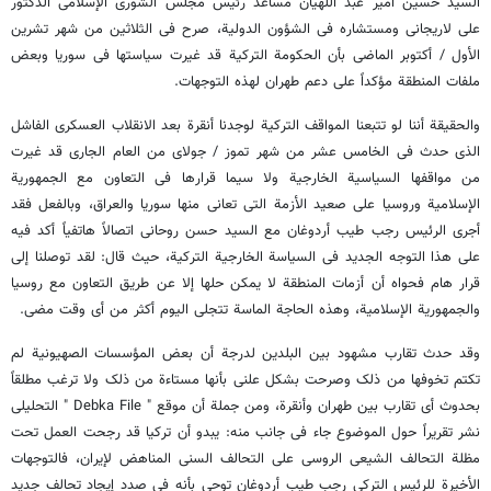
السید حسین أمیر عبد اللهیان مساعد رئیس مجلس الشورى الإسلامی الدکتور
علی لاریجانی ومستشاره فی الشؤون الدولیة، صرح فی الثلاثین من شهر تشرین
الأول / أکتوبر الماضی بأن الحکومة الترکیة قد غیرت سیاستها فی سوریا وبعض
ملفات المنطقة مؤکداً على دعم طهران لهذه التوجهات.
والحقیقة أننا لو تتبعنا المواقف الترکیة لوجدنا أنقرة بعد الانقلاب العسکری الفاشل
الذی حدث فی الخامس عشر من شهر تموز / جولای من العام الجاری قد غیرت
من مواقفها السیاسیة الخارجیة ولا سیما قرارها فی التعاون مع الجمهوریة
الإسلامیة وروسیا على صعید الأزمة التی تعانی منها سوریا والعراق، وبالفعل فقد
أجرى الرئیس رجب طیب أردوغان مع السید حسن روحانی اتصالاً هاتفیاً أکد فیه
على هذا التوجه الجدید فی السیاسة الخارجیة الترکیة، حیث قال: لقد توصلنا إلى
قرار هام فحواه أن أزمات المنطقة لا یمکن حلها إلا عن طریق التعاون مع روسیا
والجمهوریة الإسلامیة، وهذه الحاجة الماسة تتجلى الیوم أکثر من أی وقت مضى.
وقد حدث تقارب مشهود بین البلدین لدرجة أن بعض المؤسسات الصهیونیة لم
تکتم تخوفها من ذلک وصرحت بشکل علنی بأنها مستاءة من ذلک ولا ترغب مطلقاً
بحدوث أی تقارب بین طهران وأنقرة، ومن جملة أن موقع " Debka File " التحلیلی
نشر تقریراً حول الموضوع جاء فی جانب منه: یبدو أن ترکیا قد رجحت العمل تحت
مظلة التحالف الشیعی الروسی على التحالف السنی المناهض لإیران، فالتوجهات
الأخیرة للرئیس الترکی رجب طیب أردوغان توحی بأنه فی صدد إیجاد تحالف جدید