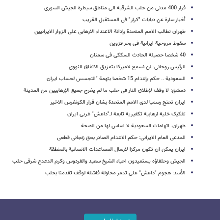
فرار 400 مدنی من حلب الشرقیة الى مناطق سیطرة الجیش السوری
أخبار سارة عن دبابات "کرار" فی المستقبل القریب
طهران تطالب الامم المتحدة بإدانة الاعتداء الارهابی على الزوار الایرانیین
سقوط مروحیة ایرانیة فی بحر قزوین
40 شخصا حصیلة الحادث السککی فی سمنان
الرئیس روحانی: لن نسمح لامیرکا بتمزیق الاتفاق النووی
السعودیة .. حکم بإعدام 15 شخصا بتهمة "التجسس لحساب ایران
دمشق: لا وقف لإطلاق النار فی حلب ما لم یخرج جمیع الإرهابیین من المدینة
ایران تحتج رسمیا لدى الامم المتحدة بشان قرار الکونغرس الاخیر
تفکیک خلیة ارهابیة تکفیریة تابعة لـ"داعش" غربی ایران
طهران: اتهامات السعودیة لا اساس لها من الصحة
المدعی العام الایرانی: حکم الاعدام الصادر بحق زنجانی قطعی
ایران یمکن ان تکون مرکزا لارسال المساعدات الانسانیة بالمنطقة
الجیش وحلفاؤه یستعیدون احیاء الشیخ سعید والفردوس وکرم الدعدع شرقی حلب
الأسد: هجوم "داعش" على تدمر محاولة فاشلة لوقف تقدمنا بحلب