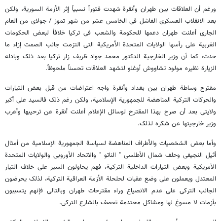
ورغم أن العلاقات بین طهران وأنقرة شهدت فتوراً نسبیاً إثر الأزمة السوریة، ولکن
بعد الانقلاب العسکری الفاشل فی الخامس عشر من شهر تموز / جولای من العام
الجاری أعلنت طهران دعمها للحکومة والشعب فی ترکیا خلافاً لبعض الحکومات
الغربیة على رأسها الولایات المتحدة الأمریکیة التی التزمت جانب الصمت إزاء ما
حدث، کما أن وزیر الخارجیة الدکتور محمد جواد ظریف زار ترکیا بعد ذلک وبادله
الزیارة نظیره مولود تشاووش أوغلو لتشهد العلاقات تحسناً ملحوظاً.
مقترح وساطة طهران بین بغداد وأنقرة واجه اعتراضات من قبل بعض التیارات
والحرکات الترکیة المناهضة للجمهوریة الإسلامیة، ولکن رغم ذلک فالسید علی أکبر
ولایتی بعد أن صرح بهذا المقترح لوسائل الإعلام أعلنت أنقرة عن ترحیبها وأعرب
وزیر خارجیتها عن شکره لذلک.
وأما بعض الشخصیات والأطراف المناهضة لسیاسة الجمهوریة الإسلامیة من أمثال
أثیل النجیفی وحلف شمال الأطلسی " الناتو " والاتحاد الأوروبی والولایات المتحدة
الأمریکیة وبعض التیارات الداخلیة الترکیة، فهم یحاولون السیر على خلاف التیار
المعتدل ویعملون على وضع عقبات لحلحلة الأزمة العراقیة الترکیة، لذلک یحرضون
الجانب الترکی على عدم الانصیاع وراء مقترحات طهران وبالتالی فإنهم یتسببون
بأزمات لا مسوغ لها ومشاکل محتدمة تعصف بالشارع الترکی.