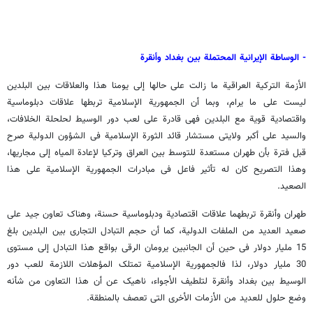
- الوساطة الإیرانیة المحتملة بین بغداد وأنقرة
الأزمة الترکیة العراقیة ما زالت على حالها إلى یومنا هذا والعلاقات بین البلدین
لیست على ما یرام، وبما أن الجمهوریة الإسلامیة تربطها علاقات دبلوماسیة
واقتصادیة قویة مع البلدین فهی قادرة على لعب دور الوسیط لحلحلة الخلافات،
والسید علی أکبر ولایتی مستشار قائد الثورة الإسلامیة فی الشؤون الدولیة صرح
قبل فترة بأن طهران مستعدة للتوسط بین العراق وترکیا لإعادة المیاه إلى مجاریها،
وهذا التصریح کان له تأثیر فاعل فی مبادرات الجمهوریة الإسلامیة على هذا
الصعید.
طهران وأنقرة تربطهما علاقات اقتصادیة ودبلوماسیة حسنة، وهناک تعاون جید على
صعید العدید من الملفات الدولیة، کما أن حجم التبادل التجاری بین البلدین بلغ
15 ملیار دولار فی حین أن الجانبین یرومان الرقی بواقع هذا التبادل إلى مستوى
30 ملیار دولار، لذا فالجمهوریة الإسلامیة تمتلک المؤهلات اللازمة للعب دور
الوسیط بین بغداد وأنقرة لتلطیف الأجواء، ناهیک عن أن هذا التعاون من شأنه
وضع حلول للعدید من الأزمات الأخرى التی تعصف بالمنطقة.