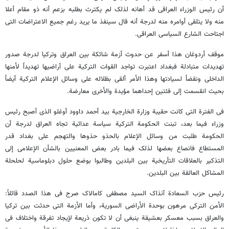
أن رئیس الوزراء العراقی قد أهانه لذلک لم یکترث بطلبه بزعم أنه ذو مقام أعلا
منه ولا یتلقى أوامره منه لدرجة أنه قال سینفذ ما یرید رغم جمیع الاعتراضات التی
اجتاحت الشارع السیاسی العراقی.
موقف أردوغان هذا أسفر عن حدوث أزمة شائکة بین العراق وترکیا لدرجة صدور
تهدیدات متبادلة فبغداد اعتبرت تواجد القوات الترکیة على أراضیها تهدیداً لأمنها
الداخلی ونقضاً لسیادتها وهذا الأمر ألقى بظلاله على وسائل الإعلام الترکیة أیضاً
بحیث انقسمت إلى فئتین إحداهما مؤیدة والأخرى معارضة.
فی الفترة التی کانت حقیبة وزارة الخارجیة بید أحمد داوود أوغلو الذی أصبح رئیس
وزراء فیما بعد، تبنت الحکومة الترکیة سیاسة عدائیة تجاه العراق لدرجة أن
الحکومة طلبت من وسائل الإعلام بالحذو حذوها والتهجم على بغداد قدر
المستطاع فانصاع بعضها لذلک فیما بادر بعض المعنیین بالشأن الإعلامی إلى
التذکیر بالعلاقات التأریخیة بین البلدین وطالبوا بوضع حلول دبلوماسیة لحلحلة
المشاکل العالقة بین البلدین.
رئیس حزب السعادة آنذاک السید مصطفى کامالاک صرح فی هذا الصدد قائلاً:
الأمن الترکی مرهون بوحدة الأراضی السوریة، وأما الأزمة التی حدثت بین ترکیا
والعراق بسبب معسکر بعشیقة ینبغی أن لا تکون ذریعة لإیجاد تفرقة واختلاف فی