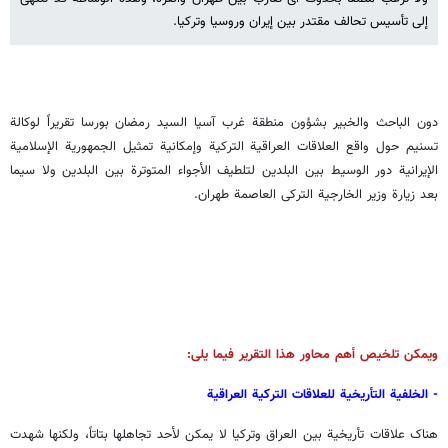
إلى تأسیس تحالف مقتدر بین إیران وروسیا وترکیا.
دون الباحث والخبیر بشؤون منطقة غرب آسیا السید رمضان بورسا تقریراً لوکالة
تسنیم حول واقع العلاقات العراقیة الترکیة وإمکانیة تمثیل الجمهوریة الإسلامیة
الإیرانیة دور الوسیط بین البلدین لتلطیف الأجواء المتوترة بین البلدین ولا سیما
بعد زیارة وزیر الخارجیة الترکی العاصمة طهران.
ویمکن تلخیص أهم محاور هذا التقریر فیما یلی:
- الخلفیة التأریخیة للعلاقات الترکیة العراقیة
هناک علاقات تأریخیة بین العراق وترکیا لا یمکن لأحد تجاهلها بتاتاً، ولکنها شهدت