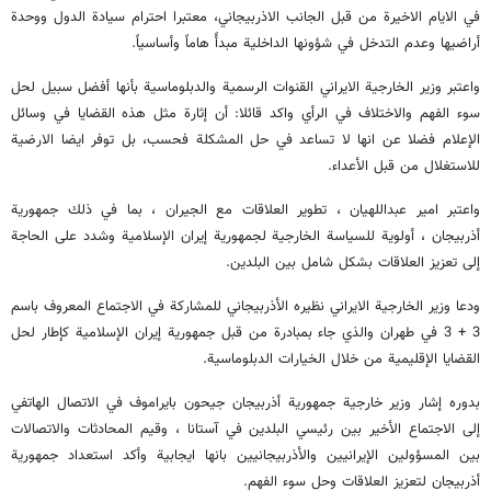
في الايام الاخيرة من قبل الجانب الاذربيجاني، معتبرا احترام سيادة الدول ووحدة
أراضيها وعدم التدخل في شؤونها الداخلية مبدأً هاماً وأساسياً.
واعتبر وزير الخارجية الايراني القنوات الرسمية والدبلوماسية بأنها أفضل سبيل لحل
سوء الفهم والاختلاف في الرأي واكد قائلا: أن إثارة مثل هذه القضايا في وسائل
الإعلام فضلا عن انها لا تساعد في حل المشكلة فحسب، بل توفر ايضا الارضية
للاستغلال من قبل الأعداء.
واعتبر امير عبداللهيان ، تطوير العلاقات مع الجيران ، بما في ذلك جمهورية
أذربيجان ، أولوية للسياسة الخارجية لجمهورية إيران الإسلامية وشدد على الحاجة
إلى تعزيز العلاقات بشكل شامل بين البلدين.
ودعا وزير الخارجية الايراني نظيره الأذربيجاني للمشاركة في الاجتماع المعروف باسم
3 + 3 في طهران والذي جاء بمبادرة من قبل جمهورية إيران الإسلامية كإطار لحل
القضايا الإقليمية من خلال الخيارات الدبلوماسية.
بدوره إشار وزير خارجية جمهورية أذربيجان جيحون بايراموف في الاتصال الهاتفي
إلى الاجتماع الأخير بين رئيسي البلدين في آستانا ، وقيم المحادثات والاتصالات
بين المسؤولين الإيرانيين والأذربيجانيين بانها ايجابية وأكد استعداد جمهورية
أذربيجان لتعزيز العلاقات وحل سوء الفهم.