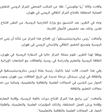
وافادت وكالة "ريا نوفوستي"، نقلا عن المكتب الصحفي للمركز الروسي للتعاون ا
العملية المتعلقة بافتتاح المركز الثقافي الروسي في طهران.
تقدير، وذلك بعد تخصيص الأموال اللازمة.
وأضافت "روس ساترودنيتشيستفو": إن افتتاح هذا المركز من شأنه أن يلبي احتيا
الروسية وتوسيع الحضور الثقافي والإنساني الروسي في طهران.
ووفقا لهذا التقرير، تقوم ممثلة المركز حاليا في السفارة الروسية في طهران
الثقافة الروسية والتعليم والدراسة في روسيا، والعلاقات مع الجامعات الإيرانية ال
وفي هذا الصدد، قالت ليليا بانكينا، رئيسة بعثة (روس ساترودنيشيستفو) في إ
والثقافة في إيران سيشكل مرحلة جديدة في تاريخ العلاقات بين طهران وموسك
الحوار بين البلدين في المجالات العلمية والثقافية والتعليمية، وتمكننا من
مجالات التعليم والثقافة.
وأضافت: "من برامج هذا المركز افتتاح دورات باللغة الروسية، وإقامة المعارض ا
وإقامة ورش العمل المختلفة، وكذلك المؤتمرات العلمية والتعليمية، والطاولات
الحوار في المجالات العلمية والثقافية والتعليمية".