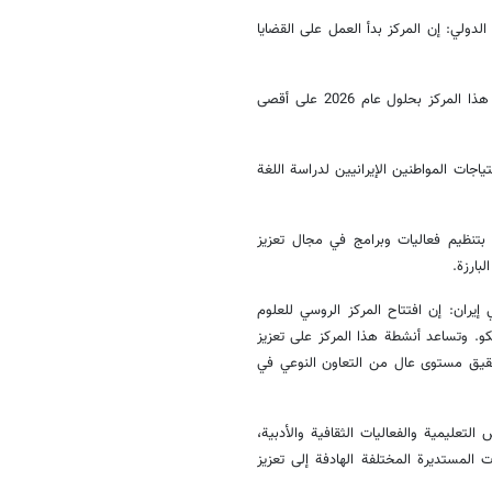
لدولي: إن المركز بدأ العمل على القضايا
وجاء في التقرير: بعد التنسيق مع وزارة الخارجية الروسية، من المقرر افتتاح هذا المركز بحلول عام 2026 على أقصى
جات المواطنين الإيرانيين لدراسة اللغة
، بتنظيم فعاليات وبرامج في مجال تعزيز
بارزة.
يران: إن افتتاح المركز الروسي للعلوم
و. وتساعد أنشطة هذا المركز على تعزيز
 تحقيق مستوى عال من التعاون النوعي في
لتعليمية والفعاليات الثقافية والأدبية،
 المستديرة المختلفة الهادفة إلى تعزيز