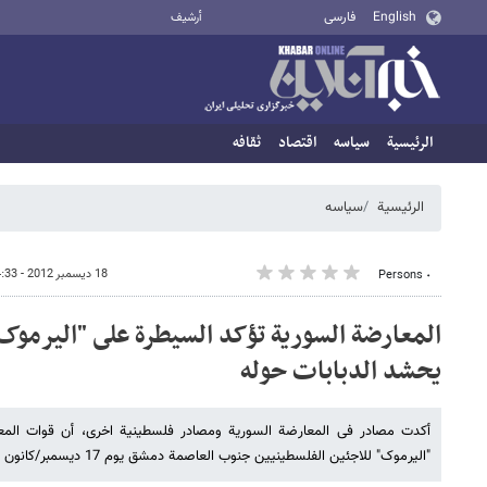
English
فارسی
أرشيف
الرئيسية
سیاسه
اقتصاد
ثقافه
الرئيسية
سیاسه
18 ديسمبر 2012 - 14:33
٠ Persons
المعارضة السوریة تؤکد السیطرة على "الیرموک
یحشد الدبابات حوله
أکدت مصادر فی المعارضة السوریة ومصادر فلسطینیة اخرى، أن قوات ال
"الیرموک" للاجئین الفلسطینیین جنوب العاصمة دمشق یوم 17 دیسمبر/کانون الأول.