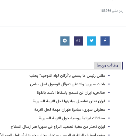
رمز الخبر
183956
مطالب مرتبط
مقتل رئیس ما یسمى بـ"أرکان لواء التوحید" بحلب
باحث سوری: واشنطن تعرقل الوصول لحل سلمی
صالحی: ایران لن تسمح باسقاط الاسد بالقوة
ایران تعلن تفاصیل مبادرتها لحل الازمة السوریة
معارض سوری: مبادرة طهران مهمة لحل الازمة
محادثات ایرانیة روسیة حول الازمة السوریة
ایران تحذر من مغبة تصعید النزاع فی سوریا عبر ارسال السلاح
سفن أسطول البلطیق الروسی ستحل محل مجموعة أسطول البحر الأس