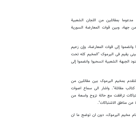
مدعوما بمقاتلین من اللجان الشعبیة
 من جهة، وبین قوات المعارضة السوریة
وانضموا إلى قوات المعارضة، وإن زعیم
ینی یقیم فی الیرموک "المخیم کله تحت
د الجبهة الشعبیة انسحبوا وانضموا إلى
لتقدم بمخیم الیرموک بین مقاتلین من
کتائب مقاتلة". واشار الى سماع اصوات
تباکات ترافقت مع حالة نزوح واسعة من
 عن مناطق الاشتباکات".
أمام مخیم الیرموک، دون ان توضح ما ان