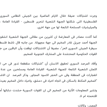
وجرت اشتباکات عنیفة خلال الایام الماضیة بین الجیش النظامی السوری 
الفلسطینیة التی شکلتها الجبهة الشعبیة لتحریر فلسطین - القیادة العامة
والمیلیشیات المسلحة التابعة لها من جهة اخرى.
کما أکدت مصادر فی المعارضة ان کثیرین من مقاتلی الجبهة الشعبیة انشقوا 
الجبهة أحمد جبریل غادر المخیم الى جهة مجهولة. من جانبه قال ناشط فلسط
سیطرة الجیش السوری الحر"، مضیفا أن الاشتباکات توقفت وأن الباقین من جنو
القوات الحکومیة المحتشدة على المشارف الجنوبیة للمخیم.
وأفاد المرصد السوری لحقوق الانسان أن "اشتباکات متقطعة تدور فی حی ا
اللجان الشعبیة التابعة للجبهة الشعبیة- القیادة العامة ومسلحین من عدة 
انفجارات فی المنطقة وفی حی الحجر الاسود المجاور. وذکر المرصد ان الاش
"المخیم المکتظ بالسکان فی اتجاه احیاء فی دمشق، واحیاء داخل المخیم بعیدة
وتشیر المعلومات الآتیة من المخیم الى ان القوات السوریة حشدت دباباتها 
اقتحمته ام لا.
المصدر: وکالات