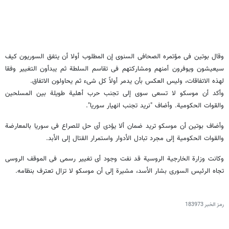
وقال بوتین فی مؤتمره الصحافی السنوی إن المطلوب أولا أن یتفق السوریون کیف
سیعیشون ویوفرون أمنهم ومشارکتهم فی تقاسم السلطة ثم یبدأون التغییر وفقا
لهذه الاتفاقات، ولیس العکس بأن یدمر أولاً کل شیء ثم یحاولون الاتفاق.
وأکد أن موسکو لا تسعى سوى إلى تجنب حرب أهلیة طویلة بین المسلحین
والقوات الحکومیة. وأضاف "نرید تجنب انهیار سوریا".
وأضاف بوتین أن موسکو ترید ضمان ألا یؤدی أی حل للصراع فی سوریا بالمعارضة
والقوات الحکومیة إلى مجرد تبادل الأدوار واستمرار القتال إلى الأبد.
وکانت وزارة الخارجیة الروسیة قد نفت وجود أی تغییر رسمی فی الموقف الروسی
تجاه الرئیس السوری بشار الأسد، مشیرة إلى أن موسکو لا تزال تعترف بنظامه.
رمز الخبر
183973