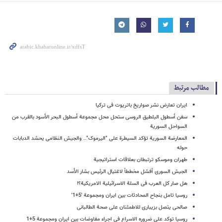
مطالب مرتبط
ایران تعارض نشر صواریخ باتریوت فی ترکیا
سفن أسطول البلطیق الروسی ستحل محل مجموعة أسطول البحر الأسود بالقرب من
السواحل السوریة
المعارضة السوریة تؤکد السیطرة على "الیرموک".. والجیش النظامی یحشد الدبابات
حوله
طهران وموسکو ترتبطان بعلاقات استراتیجیة
الجیش السوری أفشل مخططاً لاغتیال الرئیس بشار الأسد
هل صار کل العرب فی السلة الاسرائیلیة الامریکیة؟!
روسیا تامل بنجاح المحادثات بین ایران ومجموعة '5+1'
صالحی یتصل بزیباری للاطمئنان على صحة الطالبانی
روسیا توکد علی ضروره الاسراع فی اجراء مفاوضات بین ایران ومجموعة 5+1