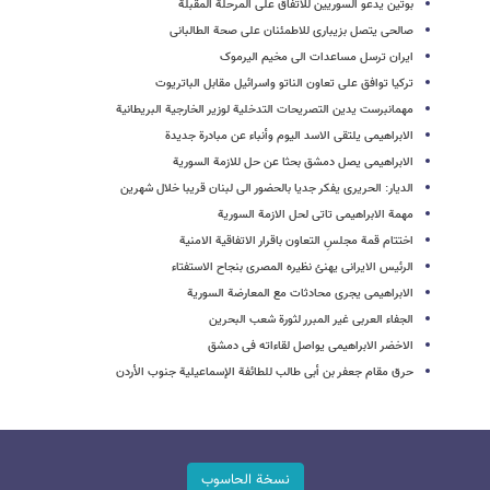
بوتین یدعو السوریین للاتفاق على المرحلة المقبلة
صالحی یتصل بزیباری للاطمئنان على صحة الطالبانی
ایران ترسل مساعدات الى مخیم الیرموک
ترکیا توافق على تعاون الناتو واسرائیل مقابل الباتریوت
مهمانبرست یدین التصریحات التدخلیة لوزیر الخارجیة البریطانیة
الابراهیمی یلتقی الاسد الیوم وأنباء عن مبادرة جدیدة
الابراهیمی یصل دمشق بحثا عن حل للازمة السوریة
الدیار: الحریری یفکر جدیا بالحضور الى لبنان قریبا خلال شهرین
مهمة الابراهیمی تاتی لحل الازمة السوریة
اختتام قمة مجلسِ التعاون باقرار الاتفاقیة الامنیة
الرئیس الایرانی یهنئ نظیره المصری بنجاح الاستفتاء
الابراهیمی یجری محادثات مع المعارضة السوریة
الجفاء العربی غیر المبرر لثورة شعب البحرین
الاخضر الابراهیمی یواصل لقاءاته فی دمشق
حرق مقام جعفر بن أبی طالب للطائفة الإسماعیلیة جنوب الأردن
نسخة الحاسوب