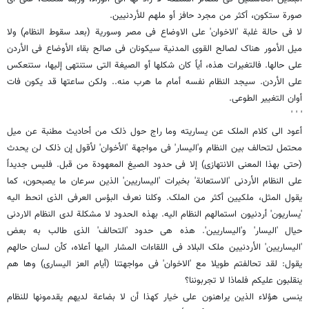
صورة ستکون، أکثر من مجرد حافز أو ملهم للأردنیین.
لا فی حالة غلبة 'الاخوان' على الاوضاع فی مصر وسوریة (بعد سقوط النظام) ولا
میل الأمور هناک لصالح القوى المدنیة سیکونان فی صالح بقاء الأوضاع فی الأردن
على حالها. فالتغیرات هذه، أیاً کان شکلها أو الصیغة التی ستنتهی إلیها، ستنعکس
على الأردن. سیجد النظام نفسه أمام ما هرب منه.. ولکن ساعتها قد یکون فات
أوان التغییر الطوعی.
' ' '
أعود الى کلام الملک عن یساریته وما راج حول ذلک من أحادیث مطنبة عن میل
محتمل لتحالف بین النظام و'الیسار' فی مواجهة 'الأخوان' لأقول إن ذلک لن یحدث
(حتى بهذا المعنى الانتهازی) إلا فی حدود الصیغ المعهودة من قبل. فلیس جدیداً
على النظام الأردنی 'الاستعانة' بخبرات 'الیساریین' الذین سرعان ما یصبحون، کما
یقول المثل، ملکیین أکثر من الملک. وکلنا نعرف البؤس العرفی الذی انحط الیه
'یساریون' أردنیون استمالهم النظام الیه. بهذه الحدود لا مشکلة لدى النظام الاردنی
حیال 'الیسار' و'الیساریین'. هذه هی حدود 'التحالف' الذی طالب به بعض
'الیساریین' الأردنیین ملک البلاد فی اللقاءات المشار الیها أعلاه، کأن لسان حالهم
یقول: لقد تحالفتم طویلا مع 'الاخوان' فی مواجهتنا (أیام العز الیساری) وها هم
ینقلبون علیکم فلماذا لا تجربوننا؟
ینسى هؤلاء الذین یراهنون على خیار کهذا أن لا بضاعة لدیهم یقدمونها للنظام