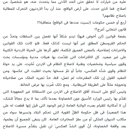
علیه من خیارات لا تحقق حتى الحد الأدنى مما یتحدث عنه، هو شخصیاً، من
اصلاح. فما الذی حدث، على أرض الواقع، منذ أن بدأ الاردنیون التحرک للمطالبة
باصلاح نظامهم؟
أربع أو خمس حکومات (نسیت عددها فی الواقع) متعاقبة؟!
قانون انتخابی أعرج؟!
بضعة قوانین (لن أخوض فیها) تبدو شکلاً أنها تفصل بین السلطات وتحدُّ من
الحکم القروسطیّ المطلق غیر أنها لیست کذلک فعلا. فلو کانت تلک القوانین
والاجراءات إصلاحیة، بالمعنى العمیق للکلمة، لظهر أثرها على الحیاة الاردنیة الکئیبة
على غیر صعید. کل الاقتراحات التی تقدَّمت بها هیئات مدنیة ومؤسسات بحث
وقوى سیاسیة وشخصیات وطنیة لاصلاح النظام فی الاردن نُحّیَت، على ید حواة
النظام وقوى شدِّه العکسی، جانباً أو تمَّ مسخها بحیث انقلبت الى عکسها. ومن
المفید القول إن تلک المقترحات لم تصل، قط، حدَّ تجرید الملک من صلاحیاته
وتحویله ملکاً على الطریقة البریطانیة.. ومع ذلک ضُربَ بها عرض الحائط.
ولیس أبلغ على انسداد آفاق الاصلاح فی الاردن من الاستقالة غیر المعهودة التی
تقدَّم بها رئیس الوزارء الأسبق عون الخصاونة بعدما تأکد، بما لا یدع مجالاً للشک،
أن لا أمکانیة للقیام بعبء الولایة العامة (رغم الوعود التی قیل إنها قطعت له على
هذا الصعید) فی ظل حکومة الظلِّ القویة التی تحکم البلاد وتسیرها سواء من
مکاتب الدیوان الملکی أو من مقرّ المخابرات العامة. کان ینبغی للجمیع أن یعلموا،
بعد واقعة الخصاونة، أنَّ 'قوى الشدِّ العکسی' لن تقبل بتقدُّم مسیرة الاصلاح