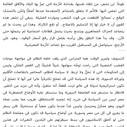
طوعاً. لن تشعر، من تلقاء نفسها، بفداحة الأزمة التی تمرُّ بها البلاد والآفاق الغائمة
التی تمضی الیها. فالأمر لا یتعلق بالمشاعر (المنعدمة عندها أصلاً) ولکن بالتمسّک
الوقح بـ 'مصالح' اقتطعت من قوت الشعب وموارده الضئیلة. ینبغی أن تشعر هذه
القوى أن لا خیار لها إلا التسلیم بالاصلاح.. أو تقع الکارثة. وهذا لن یحدث ما لم
یتصاعد الحراک الجماهیری ویتسع بحیث یشمل قطاعات اجتماعیة لم یشملها حتى
الآن.. وقد بدأ هذا التطوّر یطل برأسه بفضل قرار رفع أسعار الوقود.. وهو، على
الأرجح، سیتواصل فی المستقبل القریب مع تصاعد الأزمة المعیشیة.
' ' '
التسویف وتمریر الوقت هما المتراس الذی یقف خلفه النظام فی مواجهة موجات
الغضب الشعبیة التی راحت توجِّه سهامها، شیئاً فشیئاً، إلى القصر الملکی ولیس
إلى الحکومات التی لا تحلُّ ولا تربط. لا سیاسة للنظام، المحاصر بانتفاضات الأقلیم
وثوراته الدمویة، إلا هذه السیاسة التی قد تصلح تکتیکیاً عابرا غیر أنها لا تصلح أن
تکون استراتیجیة لدولة فی عالمٍ ثبت، قطعاً، أنه متغیرٌ، وأنه الى مزید من التغیر.
فانتظار ما ستسفر عنه العاصفة السوریة وما ستستقر علیه الأوضاع المضطربة فی
مصر لیس من السیاسة فی شیء. إنه تجمید للاستحقاق. هروب مما یجب عمله
الیوم، وهو ممکنٌ ومتیسرٌ، ولیس غداً عندما یکون صعباً أو مستحیلاً. فلن یسفر
ما یجری فی کل من مصر وسوریة عن أوضاع سیاسیة قد تکون فی مصلحة النظام
حتى لو أخفق الاسلامیون فی بسط سیطرتهم على البلدین. التغیرات فی هذین
البلدین الحاسمین فی مصائر المنطقة لا رادَّ لها الى الوراء، وربما شکلت، على أی