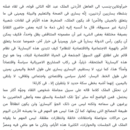
خبرأونلاین-ینسب الى العاهل الأردنی الملک عبد الله الثانی قوله، فی لقاء ضمَّه
بنشطاء یساریین أردنیین، إنَّه یساری فی الصحة والتعلیم والبیئة ویمینی فی ما
یتعلق بالجیش والأمن! قد یکون الملک، المنخرط هذه الأیام فی لقاءات شعبیة
أردنیة غیر مسبوقة، قال ما أنسبه إلیه (على ذمة ما کتبه بعض حاضری اللقاء)
بصیغة مختلفة بعض الشیء غیر أن مضمونه المتناقض یظل واحداً، فکیف یمکن
أن یکون رأس الدولة یساریاً فی خیار ویمینیاً فی خیار آخر، خصوصا عندما یتعلق
الأمر بالهویة الاجتماعیة والاقتصادیة للنظام؟ کیف تتبدى هذه 'الیساریة' فی نظام
قائم على اطلاق 'قوى السوق' الجشعة فی الحیاة الاقتصادیة للبلاد، وما هو نوع
هذه 'الیساریة' الملتحقة، ذیلیاً، فی رکاب المشاریع الامبریالیة سیاسةً واقتصاداً
وأمناً؟ هذا، کما نرى، لا یستقیم. الیساری یساری على طول الخط والیمینی یمینی
على طول الخط. الیسار، کخیار سیاسی واقتصادی واجتماعی وثقافی، لا یلتقی
بالیمین. إنهما أشبه بخطی سکة حدید لا یلتقیان إلا.. فی کارثة!
لن نحمَّل الملک کلاما قاله على سبیل مجاملة شخوص اللقاء وجوِّه أکثر مما
یحتمل. فمن الواضح أنه سایر 'جوَّ' تلک الجلسة وانساق معه وأعطى الحاضرین ما
یرغبون فی سماعه ولکنه لیس من ذلک الجوّ 'الیساری' ولن یکون انطلاقاً من
طبیعة المصالح التی یمثلها، کما أنَّ هذا لیس هو المهم فی ما یعیشه الأردن الیوم
من حراکات متواصلة واحتقانات خانقة وانتظارات مقلقة. لیس المهم ما یقوله
الملک فی الجلسات والحوارات، الکثیرة هذه الأیام، ولکن ما هو ماضٍ فیه ومصرٌّ