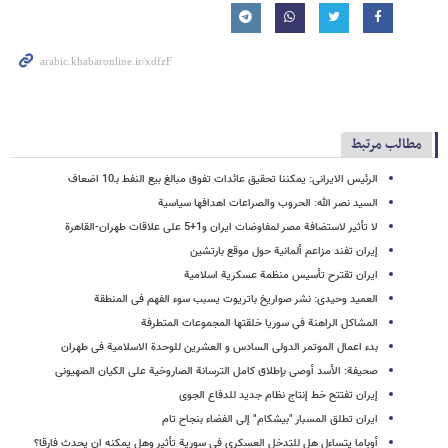
مطالب مرتبط
الرئیس الایرانی: یمکننا تحقیق عائدات تفوق مبالغ بیع النفط بـ10 اضعاف
السید نصر الله: الحروب والصراعات اهدافها سیاسیة
لا تأثیر لاستضافة مصر لمفاوضات ایران و1+5 على علاقات طهران-القاهرة
إیران تفند مزاعم ألمانیة حول موقع بارتشین
ایران تقترح تأسیس منظمة عسکریة اسلامیة
العمید وحیدی: نشر صواریخ باتریوت یسبب سوء الفهم فی المنطقة
المشاکل الراهنة فی سوریا خلقتها المجموعات المتطرفة
بدء اعمال الموتمر الدولی السادس و العشرین للوحدة الاسلامیة فی طهران
صحیفة: الأسد أوصی بإطلاق کامل الترسانة الصاروخیة علی الکیان الصهیونی
إیران تفتتح خط إنتاج نظام جدید للدفاع الجوی
ایران تطلق المسبار "بیشکام" إلى الفضاء بنجاح تام
أوباما یتساءل هل للتدخل العسکری فی سوریة تأثیر وهل یمکنه ان یحدث فارقا؟