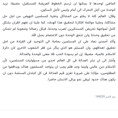
الماضی لوحدها لا یمکنها ان ترسم الخطوط العریضة للمستقبل، مضیفا: نرید
الوحدة من أجل التحرک الى أمام ولیس لأجل السکون.
وقال: العالم کله لا یخلو من المشاکل وعلینا کمسلمین النهوض من اجل حل
مشاکلنا، وعلینا موائمة افکارنا لتحقیق هذا الهدف، کما علینا ان نفهم القران بشکل
کامل لمواجهة تحریض المستکبرین لضرب وحدتنا، فبکل زعمائنا وشعوبنا لم نتمکن
من تحقیق وحدتنا ولن تتحق الوحدة دون الاعتصام بحبل الله.
وأکد أحمدی نجاد على ان المسلمین بحاجة الى التوحید فی القیادة من اجل
تحقیق اهدافهم، وان المسلم هو الذی یتأثر من فقر الشعوب الاخرى لان دائرة
الاسلام عالمیة، مضیفا: إن لم یسودنا الحب فلا معنى للوحدة والعدالة.
وأشار الى ان نشر العدالة فی کل العالم احدى من مسؤولیات المسلمین، لأن
الاسلام دین عالمی واینما وجد ظلم یجب ان یتواجد المسلمون هناک ویدافعوا عن
المظلومین، مؤکدا على ضرورة تعزیز قیم العدالة فی کل البلدان المسلمة دون ان
یکون هناک حدود لیبقى نمو ورقی الانسان حاضرا.
رمز الخبر
184255