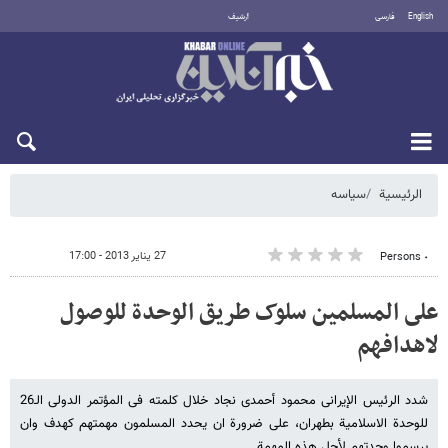
English
فارسی
أرشيف
الأحد 9 أغسطس 2026
الرئيسية
سیاسه
27 يناير 2013 - 17:00
٠ Persons
على المسلمین سلوک طریق الوحدة للوصول
لاهدافهم
شدد الرئیس الإیرانی محمود أحمدی نجاد خلال کلمته فی المؤتمر الدولی الـ26
للوحدة الاسلامیة بطهران، على ضرورة ان یحدد المسلمون مهمتهم کهدف وان
یرسموا وحدتهم لأجل هذه المهمة.