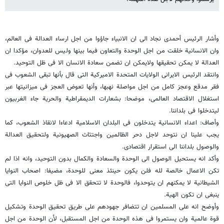
وأشار الرئیس أحمدی نجاد الى ان الانبیاء جاؤوا من اجل ارساء العدالة فی العالم،
وان الانسانیة خلقت من اجل الوحدة والتعاون فیما بینها ولیس للعدوان، مؤکدا ان
العدالة لا یمکن تحقیقها ولایمکن ان تضمن سعادة الانسان الا فی ظل التوحید.
وانتقد الرئیس الایرانی الولایات المتحدة الامیرکیة التی قال بأنها تبقی الشعوب فی
فقر مدقع وعجز کامل من اجل مواصلة نهبها، وأنها تعوض العجز فی میزانیتها عبر
استغلال الاقتصاد العالمی، موضحا: بشعارات الدیمقراطیة والحریة جاء الغربیون
لیتدخلوا فی بلداننا.
وأصاف: اعداء الانسانیة یتدخلون فی البلدان الاسلامیة ادعاءا لانقاذ الشعوب، کما
یجب علینا ان نتوحد لاجل دحر الظالمین واجتثاث الصهیونیة ولتحقیق العدالة
والوصول بلداننا الى استقرار اقتصادی.
وأکد انه یستحیل الوصول الى الوحدة والسعادة والکمال بدون التوحید، وانه اذا لم
تکن الاعمال خالصة لله فلن یکون حینئذ معنى للوحدة، مضیفا: اصحاب النوایا
الشیطانیة لا یمکنهم ان یتوحدوا، فالوحدة لا تتحقق الا فی ظل خلوص النوایا التی
ینبغی ان تکون الهیة.
وأوضح انه على المسلمین ان تتضافر جهودهم على طریق تحقیق الوحدة وتشکیل
قوة عالمیة وان یستمروا فی هذه الوحدة من اجل المستقبل، لأن الوحدة من اجل