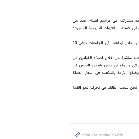
بعد مشارکته فی مراسم افتتاح عدد من
رانی لاستثمار الثروات الطبیعیة الموجودة
واعتبر ان لا اهمیة لامتناع الغرب عن شراء النفط الایرانی واضاف، اننا یمکننا من خلال ابداعاتنا فی الجامعات توفیر 10
ب مباشرة من خلال اصلاح القوانین فی
ایرانی وسوف لن یکون بامکان البعض فی
لقوا الازمة بالتلاعب فی اسعار العملة
 نحن شعب انطلقنا فی تحرکنا نحو القمة