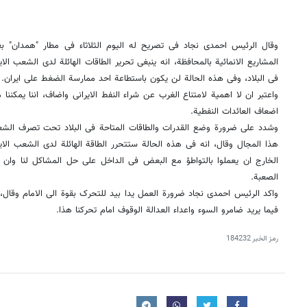
وقال الرئیس احمدی نجاد فی تصریح له الیوم الثلاثاء فی مطار "همدان" 
المشاریع الانمائیة بالمحافظة، انه ینبغی تحریر الطاقات الهائلة لدى الشعب الای
فی البلاد، وفی هذه الحالة لن یکون باستطاعة احد ممارسة الضغط على ایران.
اضعاف العائدات النفطیة.
وشدد على ضرورة وضع القدرات والطاقات المتاحة فی البلاد تحت تصرف الشع
هذا المجال وقال، انه فی هذه الحالة ستتحرر الطاقة الهائلة لدى الشعب ال
الخارج ان یعملوا بالتواطؤ مع البعض فی الداخل على حل المشاکل لنا وان یخ
الصعبة.
واکد الرئیس احمدی نجاد ضرورة العمل یدا بید للتحرک بقوة الى الامام وقال،
فیما یرید ضامرو السوء واعداء العدالة الوقوف امام تحرکنا هذا.
رمز الخبر
184232