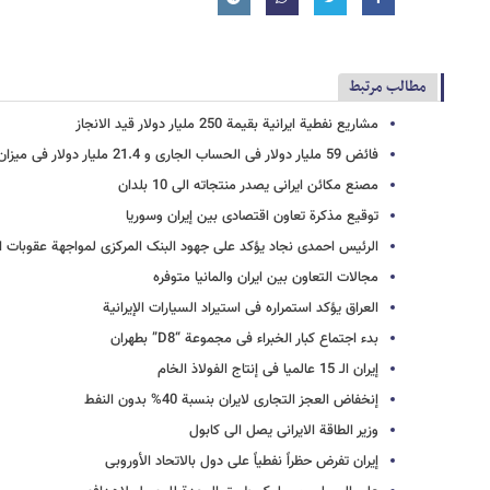
مطالب مرتبط
مشاریع نفطیة ایرانیة بقیمة 250 ملیار دولار قید الانجاز
فائض 59 ملیار دولار فی الحساب الجاری و 21.4 ملیار دولار فی میزان المدفوعات الخارجیة
مصنع مکائن ایرانی یصدر منتجاته الی 10 بلدان
توقیع مذکرة تعاون اقتصادی بین إیران وسوریا
الرئیس احمدی نجاد یؤکد علی جهود البنک المرکزی لمواجهة عقوبات ال
مجالات التعاون بین ایران والمانیا متوفره
العراق یؤکد استمراره فی استیراد السیارات الإیرانیة
بدء اجتماع کبار الخبراء فی مجموعة “D8” بطهران
إیران الـ 15 عالمیا فی إنتاج الفولاذ الخام
إنخفاض العجز التجاری لایران بنسبة 40% بدون النفط
وزیر الطاقة الایرانی یصل الی کابول
إیران تفرض حظراً نفطیاً علی دول بالاتحاد الأوروبی