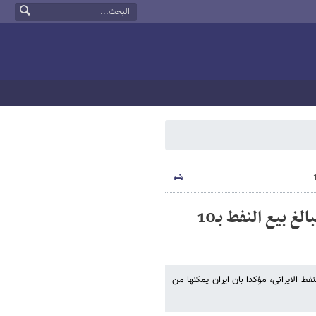
الرئیس الایرانی: یمکننا تحقیق عائدات تفوق مبالغ بیع النفط بـ10
 الایرانی، مؤکدا بان ایران یمکنها من