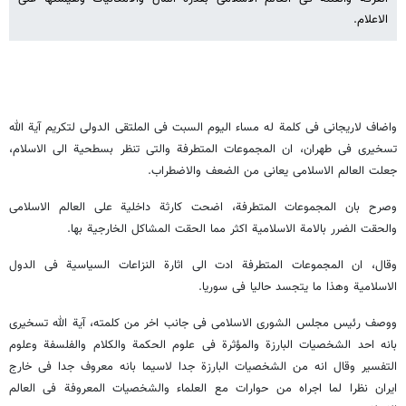
الاعلام.
واضاف لاریجانی فی کلمة له مساء الیوم السبت فی الملتقی الدولی لتکریم آیة الله
تسخیری فی طهران، ان المجموعات المتطرفة والتی تنظر بسطحیة الی الاسلام،
جعلت العالم الاسلامی یعانی من الضعف والاضطراب.
وصرح بان المجموعات المتطرفة، اضحت کارثة داخلیة علی العالم الاسلامی
والحقت الضرر بالامة الاسلامیة‌ اکثر مما الحقت المشاکل الخارجیة بها.
وقال، ان المجموعات المتطرفة ادت الی اثارة النزاعات السیاسیة فی الدول
الاسلامیة وهذا ما یتجسد حالیا فی سوریا.
ووصف رئیس مجلس الشوری الاسلامی فی جانب اخر من کلمته، آیة الله تسخیری
بانه احد الشخصیات البارزة والمؤثرة فی علوم الحکمة والکلام والفلسفة وعلوم
التفسیر وقال انه من الشخصیات البارزة جدا لاسیما بانه معروف جدا فی خارج
ایران نظرا لما اجراه من حوارات مع العلماء والشخصیات المعروفة فی العالم