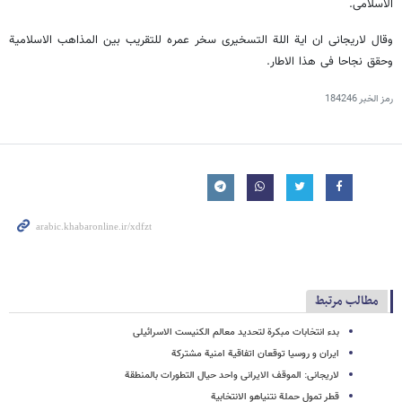
الاسلامی.
وقال لاریجانی ان ایة اللة التسخیری سخر عمره للتقریب بین المذاهب الاسلامیة
وحقق نجاحا فی هذا الاطار.
رمز الخبر
184246
مطالب مرتبط
بدء انتخابات مبکرة لتحدید معالم الکنیست الاسرائیلی
ایران و روسیا توقعان اتفاقیة امنیة مشترکة
لاریجانی: الموقف الایرانی واحد حیال التطورات بالمنطقة
قطر تمول حملة نتنیاهو الانتخابیة