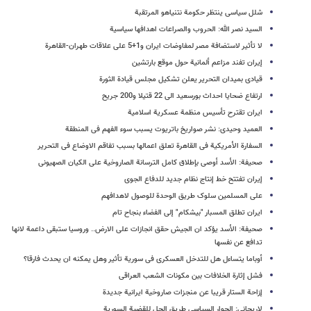
شلل سیاسی ینتظر حکومة نتنیاهو المرتقبة
السید نصر الله: الحروب والصراعات اهدافها سیاسیة
لا تأثیر لاستضافة مصر لمفاوضات ایران و1+5 على علاقات طهران-القاهرة
إیران تفند مزاعم ألمانیة حول موقع بارتشین
قیادی بمیدان التحریر یعلن تشکیل مجلس قیادة الثورة
ارتفاع ضحایا احداث بورسعید الى 22 قتیلا و200 جریح
ایران تقترح تأسیس منظمة عسکریة اسلامیة
العمید وحیدی: نشر صواریخ باتریوت یسبب سوء الفهم فی المنطقة
السفارة الأمریکیة فی القاهرة تعلق اعمالها بسبب تفاقم الاوضاع فی التحریر
صحیفة: الأسد أوصی بإطلاق کامل الترسانة الصاروخیة علی الکیان الصهیونی
إیران تفتتح خط إنتاج نظام جدید للدفاع الجوی
على المسلمین سلوک طریق الوحدة للوصول لاهدافهم
ایران تطلق المسبار "بیشکام" إلى الفضاء بنجاح تام
صحیفة: الأسد یؤکد ان الجیش حقق انجازات على الارض.. وروسیا ستبقى داعمة لانها
تدافع عن نفسها
أوباما یتساءل هل للتدخل العسکری فی سوریة تأثیر وهل یمکنه ان یحدث فارقا؟
فشل إثارة الخلافات بین مکونات الشعب العراقی
إزاحة الستار قریبا عن منجزات صاروخیة ایرانیة جدیدة
لاریجانی: الحوار السیاسی طریق الحل للقضیة السوریة