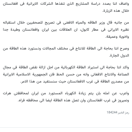
واضاف اننا بصدد دراسة المشاریع الذی تنفذها الشرکات الایرانیة فی افغانستان
خلال هذه الزیارة.
من جانبه قال وزیر الطاقه والمیاه الافغنی فی تصریح للصحفیین خلال استقباله
نظیره الایرانی فی مطار کابول، ان العلاقات بین ایران وافغانستان وطیدة جدا
واخویة وعمیقة.
وصرح اننا بحاجة الی الطاقة للانتاج فی مختلف المجالات ونستورد هذه الطاقة من
الدول الجارة.
واکد اننا بحاجة الی استیراد الطاقة الکهربائیة من اجل ازالة نقض الطاقة فی مجال
الصناعة والانتاج الافغانی وانه من حسن الحظ فان الجمهوریة الاسلامیة الایرانیة
من مصدری الطاقة فی غرب الافغانستان حیث سنستفید من هذا الامر.
واعرب عن امله بان یتم زیادة الکهرباء المستورد من ایران لمحافظتی هرات
ونمیروز فی غرب افغانستان وان تصل هذه الطاقة ایضا الی محافظه فراه.
رمز الخبر
184244