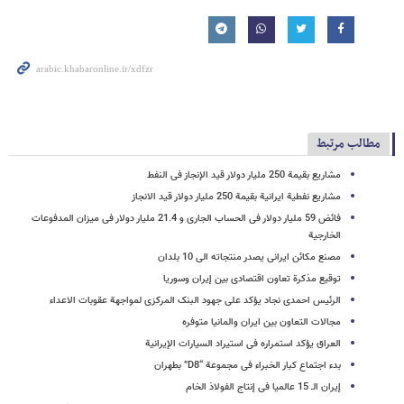
مطالب مرتبط
مشاریع بقیمة 250 ملیار دولار قید الإنجاز فی النفط
مشاریع نفطیة ایرانیة بقیمة 250 ملیار دولار قید الانجاز
فائض 59 ملیار دولار فی الحساب الجاری و 21.4 ملیار دولار فی میزان المدفوعات
الخارجیة
مصنع مکائن ایرانی یصدر منتجاته الی 10 بلدان
توقیع مذکرة تعاون اقتصادی بین إیران وسوریا
الرئیس احمدی نجاد یؤکد علی جهود البنک المرکزی لمواجهة عقوبات الاعداء
مجالات التعاون بین ایران والمانیا متوفره
العراق یؤکد استمراره فی استیراد السیارات الإیرانیة
بدء اجتماع کبار الخبراء فی مجموعة “D8” بطهران
إیران الـ 15 عالمیا فی إنتاج الفولاذ الخام