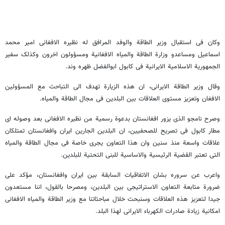
وکان فی استقبال وزیر الطاقة والوفد المرافق له نظیره الافغانی امیر محمد
اسماعیل ومساعدو وزارة الطاقة والمیاه الافغانیة ومسؤولون اخرون وکذلک سفیر
الجمهوریة الاسلامیة الایرانیة فی کابول ابوالفضل ظهره وند.
وقال وزیر الطاقة الایرانی، ان هذه الزیارة تهدف الی التباحث مع المسؤولین
الافغان وتعزیز مستوی العلاقات بین البلدین فی مجال الطاقة والمیاه.
وصرح نامجو الذی یزور افغانستان بدعوة رسمیة من نظیره الافغانی بعد وصوله ای
مطار کابول فی تصریح للصحفیین، ان البلدین الجارین ایران وافغانستان تمتلکان
علاقات واسعة منذ سنین وان هذا التعاون یجری خاصة فی مجال الطاقة والمیاه
التی تعتبر القضیة الرئیسیة والاساسیة للبنی التحتیة للبلدین.
واعرب عن سروره بشان الاتفاقیات السابقة بین ایران وافغانستان، مؤکد علی
ضرورة متابعة التعاون الاستراتیجی بین البلدین، ومصرحا بالقول، اننا مستعدون
جیدا لتعزیز هذه العلاقات وسنبحث خلال مباحثاتنا مع وزیر الطاقة والمیاه الافغانی
امکانیة زیادة صادرات الکهرباء الایرانی لهذا البلد.