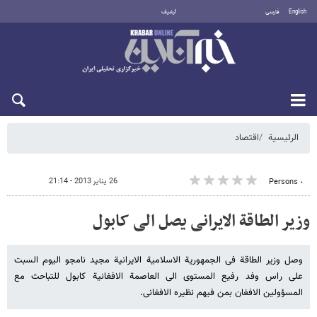
English
فارسی
أرشيف
السبت 8 أغسطس 2026
الرئيسية
اقتصاد
26 يناير 2013 - 21:14
٠ Persons
وزیر الطاقة الایرانی یصل الی کابول
وصل وزیر الطاقة فی الجمهوریة الاسلامیة الایرانیة مجید نامجو الیوم السبت
علی راس وفد رفیع المستوی الی العاصمة الافغانیة کابول للتباحث مع
المسؤولین الافغان بمن فیهم نظیره الافغانی.