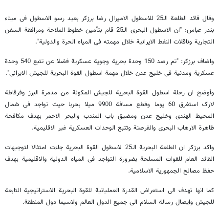
وقال قائد الطلعة الـ25 للاسطول الامیرال رضا برزکر بعید رسو الاسطول فی میناء
بندر عباس: "ان الاسطول البحری الـ25 قام بتأمین خطوط الملاحة ومرافقة السفن
التجاریة وناقلات النفط الایرانیة خلال مهمته فی المیاه الحرة والدولیة".
واضاف برزکر: "تم رصد 150 وحدة بحریة وجویة عسکریة فضلا عن تتبع 540 وحدة
عسکریة ومدنیة فی خلیج عدن خلال مهمة اسطول القوة البحریة للجیش الایرانی".
وأوضح ان رحلة اسطول القوة البحریة للجیش المکونة من مدمرة البرز وفرقاطة
لارک استغرق 60 یوما وقطع مسافة 9900 میلا بحریا حیث تواجد فی شمال
المحیط الهندی وخلیج عدن ومضیق باب المندب والبحر الاحمر بهدف مکافحة
ظاهرة الارهاب البحری والقرصنة وتتبع الوحدات العسکریة غیر الاقلیمیة.
واکد برزکر ان الطلعة البحریة الـ25 لاسطول القوة البحریة جاءت امتثالا لتوجیهات
القائد العام للقوات المسلحة بضرورة التواجد فی المیاه الدولیة والاقلیمیة بهدف
حفظ مصالح الجمهوریة الاسلامیة.
کما انها تهدف الى استعراض القدرة العملیاتیة للقوة البحریة الاستراتیجیة التابعة
للجیش وایصال رسالة السلام الى جمیع الدول العالم ولاسیما دول المنطقة.