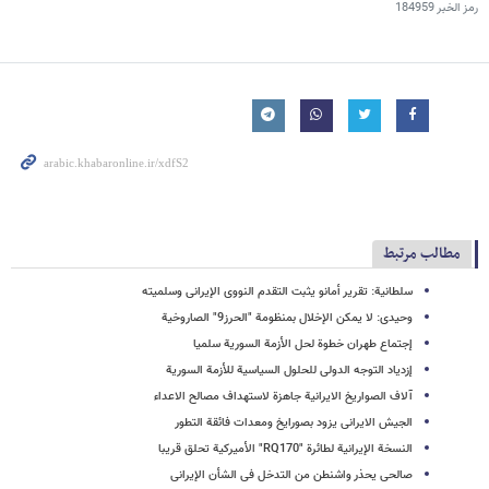
رمز الخبر
184959
مطالب مرتبط
سلطانیة: تقریر أمانو یثبت التقدم النووی الإیرانی وسلمیته
وحیدی: لا یمکن الإخلال بمنظومة "الحرز9" الصاروخیة
إجتماع طهران خطوة لحل الأزمة السوریة سلمیا
إزدیاد التوجه الدولی للحلول السیاسیة للأزمة السوریة
آلاف الصواریخ الایرانیة جاهزة لاستهداف مصالح الاعداء
الجیش الایرانی یزود بصورایخ ومعدات فائقة التطور
النسخة الإیرانیة لطائرة "RQ170" الأمیرکیة تحلق قریبا
صالحی یحذر واشنطن من التدخل فی الشأن الإیرانی