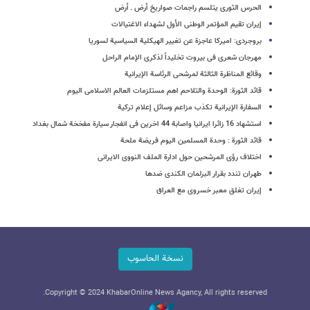
الحرس الثوری یتلسم راجمات صواریخ أرض ـ أرض
إیران تقیم المؤتمر الوطنی الأول لشهداء الاغتیالات
بروجردی: امیرکا عاجزة عن تغییر الهیکلیة السیاسیة لسوریا
مهرجان شعری فی بیروت تخلیداً لذکری الإمام الراحل
وقائع المناظرة الثالثة لمرشحی الرئاسة الإیرانیة
قائد الثورة: الوحدة والتلاحم اهم مستلزمات العالم الاسلامی الیوم
السفارة الإیرانیة تکذب مزاعم وسائل إعلام ترکیة
استشهاد 16 زائرا ایرانیا واصابة 44 اخرین فی انفجار سیارة مفخخة شمال بغداد
قائد الثورة : وحدة المسلمین الیوم فریضة ملحة
اختلاف رؤى المرشحین حول ادارة الملف النووی الایرانی
طهران تندد بقرار البرلمان الکندی ضدها
إیران تغلق معبر خسروی مع العراق
نسخة الحاسوب
Copyright © 2024 KhabarOnline News Agancy, All rights reserved.