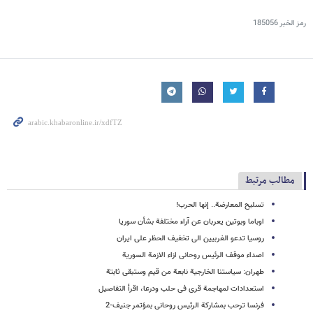
رمز الخبر
185056
مطالب مرتبط
تسلیح المعارضة.. إنها الحرب!
اوباما وبوتین یعربان عن آراء مختلفة بشأن سوریا
روسیا تدعو الغربیین الى تخفیف الحظر على ایران
اصداء موقف الرئیس روحانی ازاء الازمة السوریة
طهران: سیاستنا الخارجیة نابعة من قیم وستبقى ثابتة
استعدادات لمهاجمة قرى فی حلب ودرعا، اقرأ التفاصیل
فرنسا ترحب بمشارکة الرئیس روحانی بمؤتمر جنیف-2