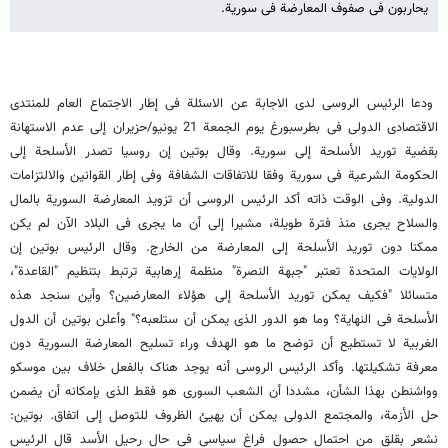
یحاربون فی صفوف المعارضة فی سوریة.
ودعا الرئیس الروسی لدى الاجابة عن الاسئلة فی إطار الاجتماع العام للمنتدى
الاقتصادی الدولی فی بطرسبورغ یوم الجمعة 21 یونیو/حزیران إلى عدم الاستهانة
بقضیة تورید الأسلحة إلى سوریة. وقال بوتین إن روسیا تصدر الأسلحة إلى
الحکومة الشرعیة فی سوریة وفقا للاتفاقات الشفافة وفی إطار القوانین والالتزامات
الدولیة. وفی الوقت ذاته أکد الرئیس الروسی أن تزوید المعارضة السوریة بالمال
والسلاح یجری منذ فترة طویلة، مشیرا إلى أن ما یجری فی البلاد الآن لم یکن
ممکنا دون تورید الأسلحة إلى المعارضة من الخارج. وقال الرئیس بوتین إن
الولایات المتحدة تعتبر "جبهة النصرة" منظمة إرهابیة ترتبط بتنظیم "القاعدة"،
متسائلا "فکیف یمکن تورید الأسلحة إلى هؤلاء المعارضین؟ وأین سنجد هذه
الأسلحة فی النهایة؟ وما هو الدور الذی یمکن أن ستلعبه؟" وأعلن بوتین أن الدول
الغربیة لا تستطیع أن توضح ما هو الهدف وراء تسلیح المعارضة السوریة دون
معرفة تشکیلتها. وأکد الرئیس الروسی أنه یوجد هناک بالفعل خلاف بین موسکو
وواشنطن بهذا الشأن، مشددا أن الشعب السوری هو فقط الذی بإمکانه أن یضمن
حل الأزمة، والمجتمع الدولی یمکن أن یهیئ الظروف للتوصل إلى اتفاق. بوتین:
نشعر بقلق من احتمال حصول فراغ سیاسی فی حال رحیل الأسد قال الرئیس