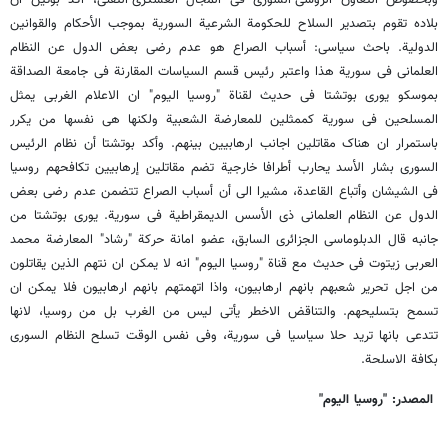
وبخصوص التعاون الروسی-السوری فی المجال العسکری-التقنی، أکد بوتین أن
بلاده تقوم بتصدیر السلاح للحکومة الشرعیة السوریة بموجب الأحکام والقوانین
الدولیة. باحث سیاسی: أسباب الصراع هو عدم رضى بعض الدول عن النظام
العلمانی فی سوریة هذا واعتبر رئیس قسم السیاسات المقارنة فی جامعة الصداقة
بموسکو یوری بوتشتا فی حدیث لقناة "روسیا الیوم" ان الاعلام الغربی یمثل
المسلحین فی سوریة کممثلین للمعارضة الشعبیة ولکنها هی نفسها من یکرر
باستمرار ان هناک مقاتلین اجانب ارهابیین بینهم. وأکد بوتشتا أن نظام الرئیس
السوری بشار الأسد یحارب أطرافا خارجیة تضم مقاتلین إرهابیین تکافحهم روسیا
فی الشیشان وأتباع القاعدة، مشیرا الى أن أسباب الصراع تتضمن عدم رضى بعض
الدول عن النظام العلمانی ذی الأسس الدیمقراطیة فی سوریة. یوری بوتشتا من
جانبه قال الدبلوماسی الجزائری السابق، عضو امانة حرکة "رشاد" المعارضة محمد
العربی زیتوت فی حدیث مع قناة "روسیا الیوم" انه لا یمکن ان نتهم الذین یقاتلون
من اجل تحریر شعبهم بانهم ارهابیون، واذا اتهمتهم بانهم ارهابیون فلا یمکن ان
تسمح بتسلیحهم. والتناقض الاخطر یأتی لیس من الغرب بل من روسیا، لانها
تتدعی بانها ترید حلا سیاسیا فی سوریة، وفی نفس الوقت تسلح النظام السوری
بکافة الاسلحة.
المصدر: "روسیا الیوم"