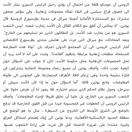
الروسی أن موسکو قلقة من احتمال أن یؤدی رحیل الرئیس السوری بشار الأسد
الى حصول فراغ سیاسی فی البلاد تملأه مجموعات إرهابیة. وفی مؤتمر صحفی
مشترک مع المستشارة الألمانیا أنجیلا میرکل فی مدینة بطرسبورغ الروسیة قال
بوتین: "لا یمکننی أن أتفق مع الکلام القائل بأن الأسد یحارب شعبه. لیس الشعب
السوری هو من یحارب ضد الأسد، بل المقاتلون الذین تم تسلیحهم من الخارج".
وبعد المحادثات مع میرکل التی جرت على هامش منتدى بطرسبورغ الاقتصادی
أشار الرئیس الروسی الى أن المجتمع الدولی اعترف بان "نواة هذه المعارضة
المسلحة، منظمات إرهابیة مرتبطة بتنظیم "القاعدة". وشدد على أنه لا أحد یرید أن
تحل المجموعات الإرهابیة محل حکومة الأسد، لکن لا جواب على السؤال حول
کیفیة تجنب ذلک. وأضاف بوتین أن جمیع زعماء مجموعة الثمانیة یشترکون فی
فکرة سلیمة واحدة وهی إرغام کافة الأطراف المتصارعة على الجلوس الى طاولة
المفاوضات. وتابع بوتین قائلا: "أما السؤال حول ما إذا کان الأسد سیبقى أو
سیرحل، وحول نظام الحکم الذی سیتم اختیاره، فلا یجوز لنا أن نفرض حلولا على
الشعب السوری من الخارج، بل علینا أن نخلق ظروفا لإجراء المفاوضات". وأضاف
الرئیس الروسی أن الخطوات غیر المحسوبة جیدا من قبل القوى الخارجیة قد تدفع
بالوضع فی الشرق الأوسط الى الخروج عن السیطرة ، مثل ما هو الوضع فی
منطقة الحدود الباکستانیة-الأفغانیة. ودعا بوتین الى إیلاء إهتمام لمشاکل العراق
ولیبیا، مشددا على ضرورة الاعتماد قبل قل شیء، على إرادة الشعوب نفسها.