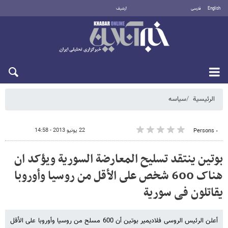
English
فارسی
أرشيف
السبت 8 أغسطس 2026
الرئيسية
سیاسه
22 يونيو 2013 - 14:58
٠ Persons
بوتین ینتقد تسلیح المعارضة السوریة ویؤکد ان
هناک 600 شخص على الأقل من روسیا وأوروبا
یقاتلون فی سوریة
أعلن الرئیس الروسی فلادیمیر بوتین أن 600 مسلح من روسیا وأوروبا على الأقل