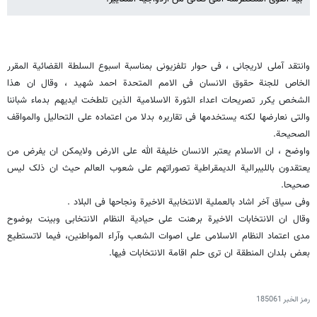
وانتقد آملی لاریجانی ، فی حوار تلفزیونی بمناسبة اسبوع السلطة القضائیة المقرر
الخاص للجنة حقوق الانسان فی الامم المتحدة احمد شهید ، وقال ان هذا
الشخص یکرر تصریحات اعداء الثورة الاسلامیة الذین تلطخت ایدیهم بدماء شباننا
والتی نعارضها لکنه یستخدمها فی تقاریره بدلا من اعتماده على التحالیل والمواقف
الصحیحة.
واوضح ، ان الاسلام یعتبر الانسان خلیفة الله على الارض ولایمکن ان یفرض من
یعتقدون باللیبرالیة الدیمقراطیة تصوراتهم على شعوب العالم حیث ان ذلک لیس
صحیحا.
وفی سیاق آخر اشاد بالعملیة الانتخابیة الاخیرة ونجاحها فی البلاد .
وقال ان الانتخابات الاخیرة برهنت على حیادیة النظام الانتخابی وبینت بوضوح
مدى اعتماد النظام الاسلامی على اصوات الشعب وآراء المواطنین، فیما لاتستطیع
بعض بلدان المنطقة ان ترى حلم اقامة الانتخابات فیها.
رمز الخبر
185061