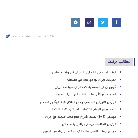
مطالب مرتبط
الوفد البرلمانی الکویتی زار ایران فی وقت حساس
الکویت: ایران لها دور هام فی المنطقة
آذربیجان لن تسمح باستخدام اراضیها ضد ایران
الحریری مهنئاً روحانی: نتطلع لدور إیرانی جدید
الرئیس الایرانی المنتخب یعلن انطلاق عهد الوئام والتلاحم
عندما یجبر الواقع الانتخابی الایرانی، کندا للاعتذار
موسکو: (5+1) بصدد اقتراح مفاوضات جدیدة مع ایران
الرئیس المنتخب روحانی یلتقی رفسنجانی
طهران ترفض التصریحات الفرنسیة حول برنامجها النووی