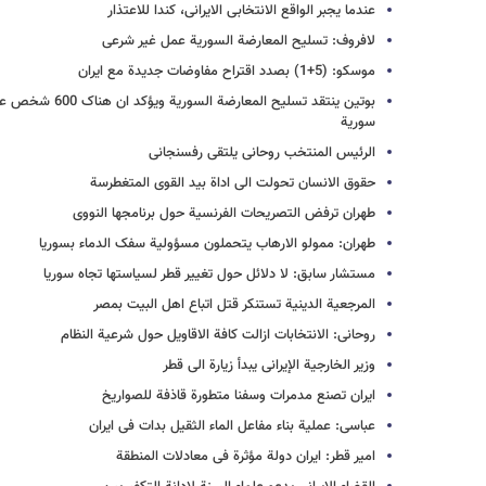
عندما یجبر الواقع الانتخابی الایرانی، کندا للاعتذار
لافروف: تسلیح المعارضة السوریة عمل غیر شرعی
موسکو: (5+1) بصدد اقتراح مفاوضات جدیدة مع ایران
بوتین ینتقد تسلیح ال
سوریة
الرئیس المنتخب روحانی یلتقی رفسنجانی
حقوق الانسان تحولت الى اداة بید القوى المتغطرسة
طهران ترفض التصریحات الفرنسیة حول برنامجها النووی
طهران: ممولو الارهاب یتحملون مسؤولیة سفک الدماء بسوریا
مستشار سابق: لا دلائل حول تغییر قطر لسیاستها تجاه سوریا
المرجعیة الدینیة تستنکر قتل اتباع اهل البیت بمصر
روحانی: الانتخابات ازالت کافة الاقاویل حول شرعیة النظام
وزیر الخارجیة الإیرانی یبدأ زیارة الى قطر
ایران تصنع مدمرات وسفنا متطورة قاذفة للصواریخ
عباسی: عملیة بناء مفاعل الماء الثقیل بدات فی ایران
امیر قطر: ایران دولة مؤثرة فی معادلات المنطقة