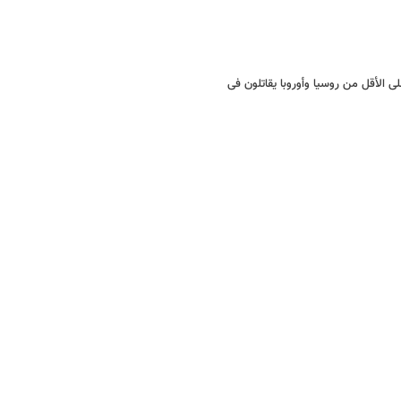
معارضة السوریة ویؤکد ان هناک 600 شخص على الأقل من روسیا وأوروبا یقاتلون فی