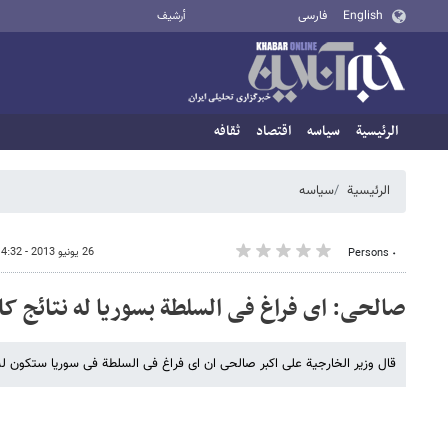
English
فارسی
أرشيف
الرئيسية
سیاسه
اقتصاد
ثقافه
الرئيسية
سیاسه
26 يونيو 2013 - 14:32
٠ Persons
صالحی: ای فراغ فی السلطة بسوریا له نتائج کار
قال وزیر الخارجیة علی اکبر صالحی ان ای فراغ فی السلطة فی سوریا ستکون له 