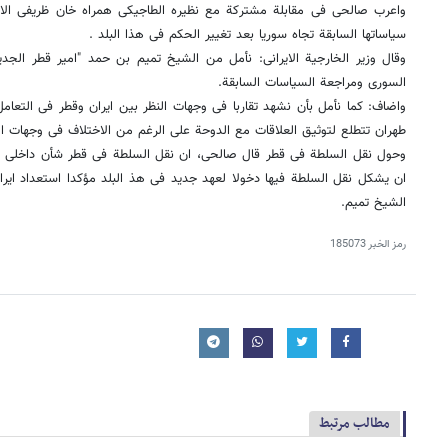
واعرب صالحی فی مقابلة مشترکة مع نظیره الطاجیکی همراه خان ظریفی الار
سیاساتها السابقة تجاه سوریا بعد تغییر الحکم فی هذا البلد .
وقال وزیر الخارجیة الایرانی: نأمل من الشیخ تمیم بن حمد "امیر قطر الج
السوری ومراجعة السیاسات السابقة.
واضاف: کما نأمل بأن نشهد تقاربا فی وجهات النظر بین ایران وقطر فی التعامل
طهران تتطلع لتوثیق العلاقات مع الدوحة على الرغم من الاختلاف فی وجهات ال
وحول نقل السلطة فی قطر قال صالحی، ان نقل السلطة فی قطر شأن داخلی وقمن
ان یشکل نقل السلطة فیها دخولا لعهد جدید فی هذ البلد مؤکدا استعداد ایرا
الشیخ تمیم.
رمز الخبر
185073
مطالب مرتبط