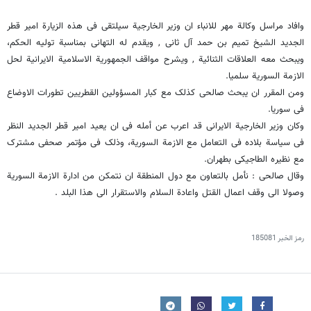
وافاد مراسل وکالة مهر للانباء ان وزیر الخارجیة سیلتقی فی هذه الزیارة امیر قطر
الجدید الشیخ تمیم بن حمد آل ثانی , ویقدم له التهانی بمناسبة تولیه الحکم،
ویبحث معه العلاقات الثنائیة , ویشرح مواقف الجمهوریة الاسلامیة الایرانیة لحل
الازمة السوریة سلمیا.
ومن المقرر ان یبحث صالحی کذلک مع کبار المسؤولین القطریین تطورات الاوضاع
فی سوریا.
وکان وزیر الخارجیة الایرانی قد اعرب عن أمله فی ان یعید امیر قطر الجدید النظر
فی سیاسة بلاده فی التعامل مع الازمة السوریة، وذلک فی مؤتمر صحفی مشترک
مع نظیره الطاجیکی بطهران.
وقال صالحی : نأمل بالتعاون مع دول المنطقة ان نتمکن من ادارة الازمة السوریة
وصولا الى وقف اعمال القتل واعادة السلام والاستقرار الى هذا البلد .
رمز الخبر
185081