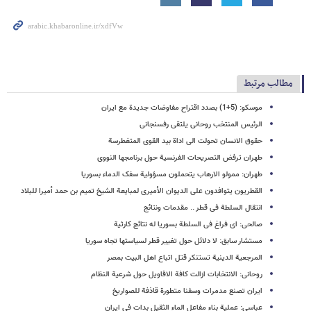
مطالب مرتبط
موسکو: (5+1) بصدد اقتراح مفاوضات جدیدة مع ایران
الرئیس المنتخب روحانی یلتقی رفسنجانی
حقوق الانسان تحولت الى اداة بید القوى المتغطرسة
طهران ترفض التصریحات الفرنسیة حول برنامجها النووی
طهران: ممولو الارهاب یتحملون مسؤولیة سفک الدماء بسوریا
القطریون یتوافدون على الدیوان الأمیری لمبایعة الشیخ تمیم بن حمد أمیرا للبلاد
انتقال السلطة فی قطر .. مقدمات ونتائج
صالحی: ای فراغ فی السلطة بسوریا له نتائج کارثیة
مستشار سابق: لا دلائل حول تغییر قطر لسیاستها تجاه سوریا
المرجعیة الدینیة تستنکر قتل اتباع اهل البیت بمصر
روحانی: الانتخابات ازالت کافة الاقاویل حول شرعیة النظام
ایران تصنع مدمرات وسفنا متطورة قاذفة للصواریخ
عباسی: عملیة بناء مفاعل الماء الثقیل بدات فی ایران