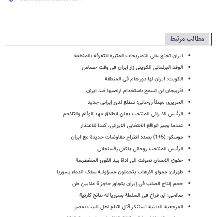
مطالب مرتبط
ایران تحتج على التصریحات المثیرة للتفرقة بالمنطقة
الوفد البرلمانی الکویتی زار ایران فی وقت حساس
الکویت: ایران لها دور هام فی المنطقة
آذربیجان لن تسمح باستخدام اراضیها ضد ایران
الحریری مهنئاً روحانی: نتطلع لدور إیرانی جدید
الرئیس الایرانی المنتخب یعلن انطلاق عهد الوئام والتلاحم
عندما یجبر الواقع الانتخابی الایرانی، کندا للاعتذار
موسکو: (5+1) بصدد اقتراح مفاوضات جدیدة مع ایران
الرئیس المنتخب روحانی یلتقی رفسنجانی
حقوق الانسان تحولت الى اداة بید القوى المتغطرسة
طهران: ممولو الارهاب یتحملون مسؤولیة سفک الدماء بسوریا
حجم إنتاج الصلب فی إیران یتجاوز حاجز 6 ملایین طن
صالحی: ای فراغ فی السلطة بسوریا له نتائج کارثیة
المرجعیة الدینیة تستنکر قتل اتباع اهل البیت بمصر