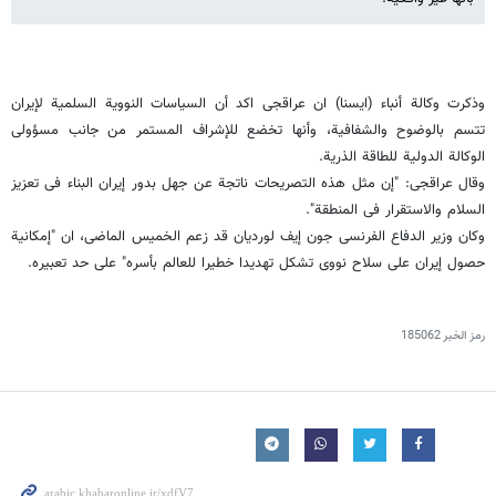
وذکرت وکالة أنباء (ایسنا) ان عراقجی اکد أن السیاسات النوویة السلمیة لإیران
تتسم بالوضوح والشفافیة، وأنها تخضع للإشراف المستمر من جانب مسؤولی
الوکالة الدولیة للطاقة الذریة.
وقال عراقجی: "إن مثل هذه التصریحات ناتجة عن جهل بدور إیران البناء فی تعزیز
السلام والاستقرار فی المنطقة".
وکان وزیر الدفاع الفرنسی جون إیف لوردیان قد زعم الخمیس الماضی، ان "إمکانیة
حصول إیران على سلاح نووی تشکل تهدیدا خطیرا للعالم بأسره" على حد تعبیره.
رمز الخبر
185062