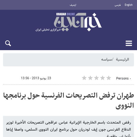
English
فارسی
أرشيف
السبت 8 أغسطس 2026
الرئيسية
سیاسه
23 يونيو 2013 - 13:56
٠ Persons
طهران ترفض التصریحات الفرنسیة حول برنامجها
النووی
رفض المتحدث باسم الخارجیة الإیرانیة عباس عراقجی التصریحات الأخیرة لوزیر
الدفاع الفرنسی جون إیف لودریان حول برنامج ایران النووی السلمی، واصفا إیاها
بأنها غیر واقعیة.