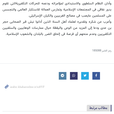
وأدان النظام السلطوی والاستبدادی لمؤامراته ودعمه للحرکات التکفیریةالتی تقوم
بدور نفاقی فی المجتمعات الإسلامیة وتمارس العمالة للاستکبار العالمی والتجسس
على المسلمین مایصب فی مصالح الغربیین والکیان الإسرائیلی.
وأعرب عن شکره وتقدیره لعلماء أهل السنة الذین أدانوا نبش قبر الصحابی حجر
بن عدی ودعا إلى المزید من الوعی والیقظة حیال ممارسات الوهابیین والسلفیین
التکفیریین وعدم منحهم أی فرصة فی إلحاق الضرر بالبلدان والشعوب الإسلامیة.
رمز الخبر
185088
مطالب مرتبط