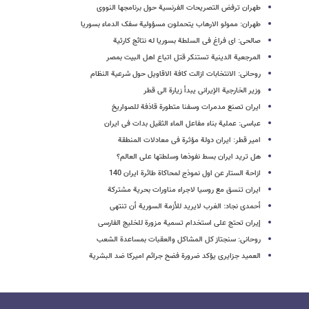
طهران ترفض التصریحات الفرنسیة حول برنامجها النووی
طهران: ممولو الارهاب یتحملون مسؤولیة سفک الدماء بسوریا
صالحی: ای فراغ فی السلطة بسوریا له نتائج کارثیة
المرجعیة الدینیة تستنکر قتل اتباع اهل البیت بمصر
روحانی: الانتخابات ازالت کافة الاقاویل حول شرعیة النظام
وزیر الخارجیة الإیرانی یبدأ زیارة الى قطر
ایران تصنع مدمرات وسفنا متطورة قاذفة للصواریخ
عباسی: عملیة بناء مفاعل الماء الثقیل بدات فی ایران
امیر قطر: ایران دولة مؤثرة فی معادلات المنطقة
هل ترید ایران بسط نفوذها وسلطتها على العالم؟
ازاحة الستار عن اول نموذج لمحاکاة طائرة ایران 140
ایران تنسق مع روسیا لاجراء مناورات بحریة مشترکة
أحمدی نجاد: الغرب لایرید للأزمة السوریة أن تنتهی
إیران تحتج علی استخدام تسمیة مزورة للخلیج الفارسی
روحانی: سنجتاز کل المشاکل والعقبات بمساعدة الشعب
العمید جزایری یؤکد ضرورة فضح جرائم امیرکا ضد البشریة