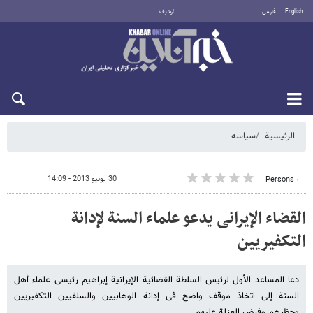
English
فارسی
أرشيف
الخميس 6 أغسطس 2026
الرئيسية
سیاسه
30 يونيو 2013 - 14:09
٠ Persons
القضاء الإیرانی یدعو علماء السنة لإدانة
التکفیریین
دعا المساعد الأول لرئیس السلطة القضائیة الإیرانیة إبراهیم رئیسی علماء أهل
السنة إلى اتخاذ موقف واضح فی إدانة الوهابیین والسلفیین التکفیریین
وحظرهم وفرض العزلة علیهم.