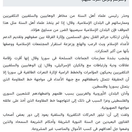
وحذر رئیسی علماء أهل السنة من مخاطر الوهابیین والسلفیین التکفیریین
وممارساتهم فی البلدان الإسلامیة. وقال: إذا لم یتخذ علماء أهل السنة مثل هذا
الموقف فإن البلدان الإسلامیة سیصیبها الضرر من مساوئ هؤلاء.
وأدان ارتکاب جرائم القتل بحق المسلمین وإثارة الفرقة بین صفوفهم وتقدیم الدعم
لأعداء الإسلام وبث الرعب والهلع وزعزعة استقرار المجتمعات الإسلامیة ووصفها
بأنها من أکبر المنکرات.
وشجب بشدة ممارسات الجماعات المسلحة فی سوریا وقال إنها أقرت بإقامة
علاقات ودیة وارتباطات مع والکیان الإسرائیلی، وقال: إن الوهابیین والسلفیین
التکفیریین یحیکون المؤامرات والخطط الرامیة لإثارة النعرات الطائفیة فی سوریا إلا
أن الحقیقة تتمثل باصطفافهم مع جبهة الأعداء فی مواجهة خط المقاومة الذی
یتمثل بسوریا وفلسطین.
وأدان البلدان الأوروبیة والغربیین بسبب ظلمهم واضطهادهم للشعبین السوری
والفلسطینی وعزا السبب فی ذلک إلى انتهاجهما خط المقاومة الذی أخذ على عاتقه
مواجهة الصهیونیة.
ولفت إلى أن: تبلور الحرکات التکفیریة والسلفیة یعود إلى دور بعض أصحاب
الفتاوى البعیدین عن السنة النبویة الشریفة وأحکام الشریعة السمحاء والذین
وضعوا جل أهدافهم فی کسب الأموال والمناصب غیر المشروعة.