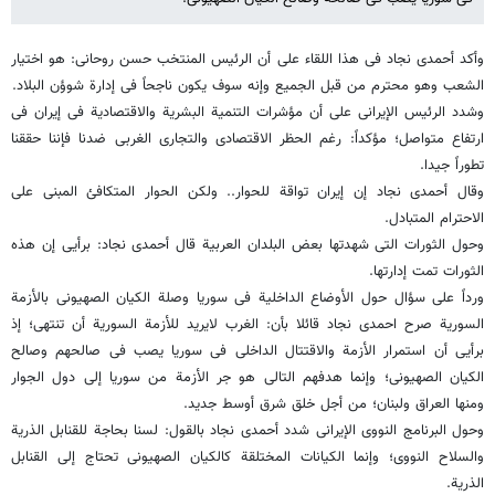
وأکد أحمدی نجاد فی هذا اللقاء على أن الرئیس المنتخب حسن روحانی: هو اختیار
الشعب وهو محترم من قبل الجمیع وإنه سوف یکون ناجحاً فی إدارة شوؤن البلاد.
وشدد الرئیس الإیرانی على أن مؤشرات التنمیة البشریة والاقتصادیة فی إیران فی
ارتفاع متواصل؛ مؤکداً: رغم الحظر الاقتصادی والتجاری الغربی ضدنا فإننا حققنا
تطوراً جیدا.
وقال أحمدی نجاد إن إیران تواقة للحوار.. ولکن الحوار المتکافئ المبنی على
الاحترام المتبادل.
وحول الثورات التی شهدتها بعض البلدان العربیة قال أحمدی نجاد: برأیی إن هذه
الثورات تمت إدارتها.
ورداً على سؤال حول الأوضاع الداخلیة فی سوریا وصلة الکیان الصهیونی بالأزمة
السوریة صرح احمدی نجاد قائلا بأن: الغرب لایرید للأزمة السوریة أن تنتهی؛ إذ
برأیی أن استمرار الأزمة والاقتتال الداخلی فی سوریا یصب فی صالحهم وصالح
الکیان الصهیونی؛ وإنما هدفهم التالی هو جر الأزمة من سوریا إلى دول الجوار
ومنها العراق ولبنان؛ من أجل خلق شرق أوسط جدید.
وحول البرنامج النووی الإیرانی شدد أحمدی نجاد بالقول: لسنا بحاجة للقنابل الذریة
والسلاح النووی؛ وإنما الکیانات المختلقة کالکیان الصهیونی تحتاج إلى القنابل
الذریة.