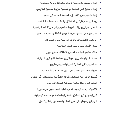
ایران تنسق مع روسیا لاجراء مناورات بحریة مشترکة
إیران تحتج علی استخدام تسمیة مزورة للخلیج الفارسی
إیران تعرب عن قلقها إزاء تصاعد العنف فی مصر
روحانی: سنجتاز کل المشاکل والعقبات بمساعدة الشعب
العمید جزایری یؤکد ضرورة فضح جرائم امیرکا ضد البشریة
الایرانیون لن ینسوا جریمة یولیو 1988 وتمجید مرتکبیها
روحانی: الانتخابات وفرت الارضیة لحل المشاکل
بشار الأسد: سوریا هی عمق المقاومة
جاک سترو: ایران لا تسعى لامتلاک سلاح نووی
خطف الدبلوماسیین الایرانیین مخالفة للقوانین الدولیة
صالحی یلتقی الجالیة الایرانیة فی زیمبابوی
جبهة النصرة تهاجم بلدتی نبل والزهراء بریف حلب
فیدیو خاص عن مشانق وغرف التعذیب للمسلحین فی سوریا
العثور على مواد سامة سعودیة الصنع فی جوبر
لافروف: یجب توحید الجهود لطرد المسلحین من سوریا
فریق دولی فی دمشق للتحقیق باستخدام اسلحة کیمیائیة
الجیش یسیطر على حی الخالدیة بحمص بشکل کامل