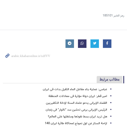
رمز الخبر
185101
مطالب مرتبط
عباسی: عملیة بناء مفاعل الماء الثقیل بدات فی ایران
امیر قطر: ایران دولة مؤثرة فی معادلات المنطقة
القضاء الإیرانی یدعو علماء السنة لإدانة التکفیریین
الرئیس الإیرانی یرعى تدشین سد "تالوار" فی زنجان
هل ترید ایران بسط نفوذها وسلطتها على العالم؟
ازاحة الستار عن اول نموذج لمحاکاة طائرة ایران 140