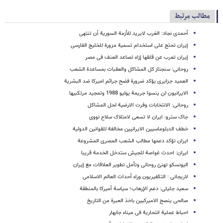
مطالب مرتبط
أحمدی نجاد: الغرب لایرید للأزمة السوریة أن تنتهی
إیران تحتج علی استخدام تسمیة مزورة للخلیج الفارسی
إیران تعرب عن قلقها إزاء تصاعد العنف فی مصر
روحانی: سنجتاز کل المشاکل والعقبات بمساعدة الشعب
العمید جزایری یؤکد ضرورة فضح جرائم امیرکا ضد البشریة
الایرانیون لن ینسوا جریمة یولیو 1988 وتمجید مرتکبیها
روحانی: الانتخابات وفرت الارضیة لحل المشاکل
جاک سترو: ایران لا تسعى لامتلاک سلاح نووی
خطف الدبلوماسیین الایرانیین مخالفة للقوانین الدولیة
ایران تؤکد دعمها مطالب الشعب المصری المشروعة
ایران: احدث غواصة للجیش ستدخل الخدمة قریبا
الیونسکو تهنئ روحانی وتأمل تطویر العلاقات مع إیران
لاریجانی : التکفیریون وراء أحداث العالم الاسلامی
سعید جلیلی: دعم الإرهاب؛ سیاسة أمیرکا بالمنطقة
صالحی ینصح الامیرکیین باخذ العبرة من التاریخ
احباط عملیة انتحاریة فی میناء جابهار