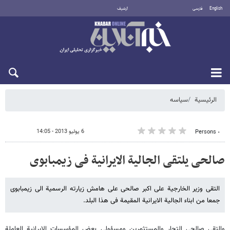
English
فارسی
أرشيف
الأحد 9 أغسطس 2026
الرئيسية
سیاسه
6 يوليو 2013 - 14:05
٠ Persons
صالحی یلتقی الجالیة الایرانیة فی زیمبابوی
التقى وزیر الخارجیة على اکبر صالحی على هامش زیارته الرسمیة الى زیمبابوی
جمعا من ابناء الجالیة الایرانیة المقیمة فی هذا البلد.
والتقى صالحی التجار والمستثمرین ومسؤولی بعض المؤسسات الایرانیة العاملة