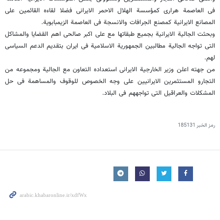
فی العاصمة هراری کمؤسسة الهلال الاحمر الایرانی فضلا لقاءه القائمین على
المصانع الایرانیة کمصنع الجرافات والانسجة فی العاصمة الزیمبابویة.
وبحثت الجالیة الایرانیة بجمیع طبقاتها مع على اکبر صالحی اهم القضایا والمشاکل
التى تواجه الجالیة مطالبین الجمهوریة الاسلامیة فی ایران بتقدیم الدعم السیاسی
لهم.
من جهته اعلن وزیر الخارجیة الایرانی استعداده التعاون مع الجالیة ومجموعه من
التجارو المستثمرین الایرانیین على وجه الخصوص للوقوف والمساهمة فی حل
المشکلات والعراقیل التی تواجههم فی البلاد.
رمز الخبر
185131