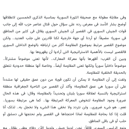
وفی مقابلة مطولة مع صحیفة الثورة السوریة بمناسبة الذکرى الخمسین لانطلاقها
أوضح بشار الأسد فی معرض رده على سؤال حول قتال عناصر حزب الله إلى جانب
قوات الجیش السوری فی القصیر أن الجیش السوری یقاتل فی کثیر من المناطق
فی سوریا؛ مضیفاً: لو أردنا أی جهة خارجیة لکنا قادرین على جلب العدید.. ولکن
موضوع القصیر مرتبط بموضوع المقاومة أکثر من ارتباطه بالوضع الداخلی السوری
فالقصیر لیست بالأهمیة الاستراتیجیة التی أرادوا أن یظهروها بها.
وبین أن الغرب: أظهرها بأنها معرکة المعارک.. لأنها تعنی موضوعاً مشترکاً..
موضوعاً داخلیاً سوریاً ولکنها تعنی المقاومة أیضاً.. وخاصة أنها منطقة حدودیة تتعلق
بالحدیقة الخلفیة للمقاومة.
ولفت إلى أن المقاومة لا یمکن أن تکون قویة من دون عمق حقیقی لها مشدداً
على أن سوریا هی عمق المقاومة؛ وأکد أن القصیر من الناحیة الجغرافیة منطقة
استراتیجیة بالنسبة لعلاقة سوریا بلبنان وتحدیداً بالمقاومة؛ وقال: فی هذه الحال
ضرورة وجود المقاومة لتخوض المعرکة المرتبطة بها.. کما هی مرتبطة بسوریا..
نعم.. هو شیء ضروری.. ولن نتردد ولا نخفی هذا الشیء ولا نخجل به.. لذلک أنا
قلت إذا کنا بحاجة للمقاومة لماذا احتجناها فی القصیر ولم نحتجها فی دمشق أو
حلب أو فی باقی المناطق.
ونوه الرئیس السوری قائلاً: نحن لدینا جیش ولدینا الآن دفاع وطنی یقاتل مع