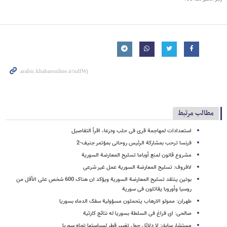
مطالب مرتبط
استعدادات لمهاجمة قرى فی حلب ودرعا، اقرأ التفاصیل
فرنسا ترحب بمشارکة الرئیس روحانی بمؤتمر جنیف-2
مشروع قانون لمنع أوباما تسلیح المعارضة السوریة
لافروف: تسلیح المعارضة السوریة عمل غیر شرعی
بوتین ینتقد تسلیح المعارضة السوریة ویؤکد ان هناک 600 شخص على الأقل من
روسیا وأوروبا یقاتلون فی سوریة
طهران: ممولو الارهاب یتحملون مسؤولیة سفک الدماء بسوریا
صالحی: ای فراغ فی السلطة بسوریا له نتائج کارثیة
مستشار سابق: لا دلائل حول تغییر قطر لسیاستها تجاه سوریا