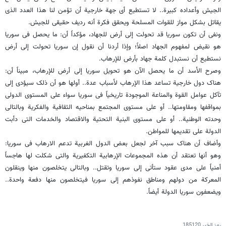
الجیش وأعداده کبیرة.. لا تستطیع أی جهة خارجیة أن تؤمن لنا هذا العدد الذی
یقاتل بشکل مواز للقوات المسلحة ویحقق فکرة أنه ردیف حقیقی للجیش.
ونفى أن تکون سوریا قد تحولت إلى أرض للجهاد، مؤکداً أن: ما یحصل فی سوریا
هو نقیض لمفهوم الجهاد اصلاً؛ وإذا أردنا أن نقول إن سوریا تحولت إلى أرض
نستطیع أن نستبدل کلمة جهاد بأرض للإرهاب.
وصرح الأسد أن ما یحصل الآن هو تحویل سوریا إلى أرض للإرهاب، مبیناً أن:
هناک دول خارجیة تساعد هذا الإرهاب لأسباب عدة.. أولها هو أن ذلک سیؤدی إلى
تآکل عوامل القوة والمناعة الموجودة تاریخیاً فی سوریا سواء على المستوى الدولی
بمواقفها ومقاومتها.. أو على مستوى المجتمع بمناحیه الثقافیة والفکریة وبالتالی
وحدته الوطنیة.. أو على مستوى البنیة التحتیة والاقتصاد والخدمات التی دأبت
الدولة على تقدیمها للمواطن.
وأضاف أن هناک سبب آخر لجعل بعض الدول الغربیة تدعم الارهاب فی سوریا:
وهو أنها تعتقد أن هذه المجموعات الإرهابیة التکفیریة والتی شکلت لها هاجساً
أمنیاً على مدى عقود ستأتی إلى سوریا وتقتل.. وبالتالی یتخلصون منها وینقلون
المعرکة من دولهم ومناطق نفوذهم إلى سوریا فیتخلصون منها دفعة واحدة..
ویضعفون سوریا الدولة أیضاً.
رمز الخبر
185120