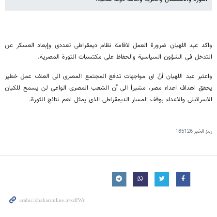
واکد عبد اللهیان ضرورة العمل لاقامة نظام دیمقراطی تعددی وإبعاد العسکر عن
التدخل فی الشؤون السیاسیة والحفاظ على مکتسبات الثورة المصریة.
واعتبر عبد اللهیان أنّ ای مواجهات تدفع المجتمع المصری الى العنف عمل خطیر
یحقق اهداف اعداء مصر، مشیراً الى أن الشعب المصری الواعی لن یسمح للکیان
الاسرائیلی والاعداء بوقف المسار الدیمقراطی الذی یمثل اهم نتائج الثورة.
رمز الخبر
185126