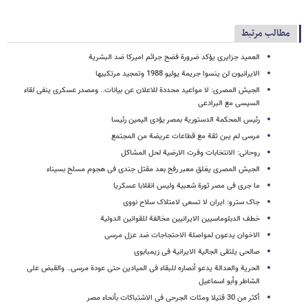
مطالب مرتبط
العمید جزایری یؤکد ضرورة فضح جرائم امیرکا ضد البشریة
الایرانیون لن ینسوا جریمة یولیو 1988 وتمجید مرتکبیها
الجیش المصری: لا مواعید محددة للاعلان عن بیانات.. ومصدر عسکری ینفی لقاء
السیسی مع البرادعی
رئیس المحکمة الدستوریة بمصر یؤدی الیمین رئیسا
مرسی لم یبن ثقة مع قطاعات عریضة من المجتمع
روحانی: الانتخابات وفرت الارضیة لحل المشاکل
الجیش المصری یغلق معبر رفح بعد مقتل جندی فی هجوم مسلح بسیناء
ما جرى فی مصر ثورة شعبیة ولیس انقلابا عسکریا
جاک سترو: ایران لا تسعى لامتلاک سلاح نووی
خطف الدبلوماسیین الایرانیین مخالفة للقوانین الدولیة
الاخوان یدعون لمواصلة الاحتجاجات ضد عزل مرسی
صالحی یلتقی الجالیة الایرانیة فی زیمبابوی
الحریة والعدالة یدعو أنصاره للبقاء فی المیادین حتى عودة مرسی.. والقبض على
الشاطر وأبو اسماعیل
أکثر من 30 قتیلا ومئات الجرحى فی الاشتباکات بأنحاء مصر