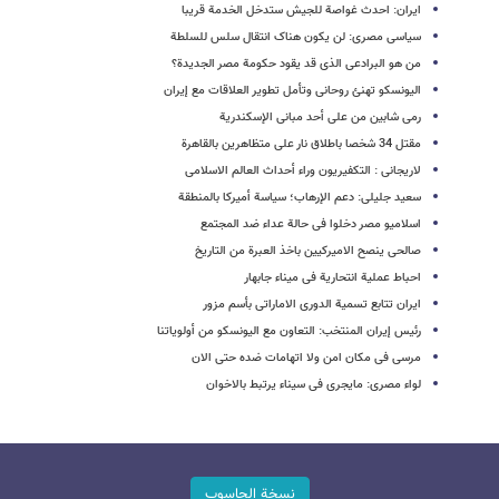
ایران: احدث غواصة للجیش ستدخل الخدمة قریبا
سیاسی مصری: لن یکون هناک انتقال سلس للسلطة
من هو البرادعی الذی قد یقود حکومة مصر الجدیدة؟
الیونسکو تهنئ روحانی وتأمل تطویر العلاقات مع إیران
رمی شابین من على أحد مبانی الإسکندریة
مقتل 34 شخصا باطلاق نار على متظاهرین بالقاهرة
لاریجانی : التکفیریون وراء أحداث العالم الاسلامی
سعید جلیلی: دعم الإرهاب؛ سیاسة أمیرکا بالمنطقة
اسلامیو مصر دخلوا فی حالة عداء ضد المجتمع
صالحی ینصح الامیرکیین باخذ العبرة من التاریخ
احباط عملیة انتحاریة فی میناء جابهار
ایران تتابع تسمیة الدوری الاماراتی بأسم مزور
رئیس إیران المنتخب: التعاون مع الیونسکو من أولویاتنا
مرسی فی مکان امن ولا اتهامات ضده حتى الان
لواء مصری: مایجری فی سیناء یرتبط بالاخوان
نسخة الحاسوب