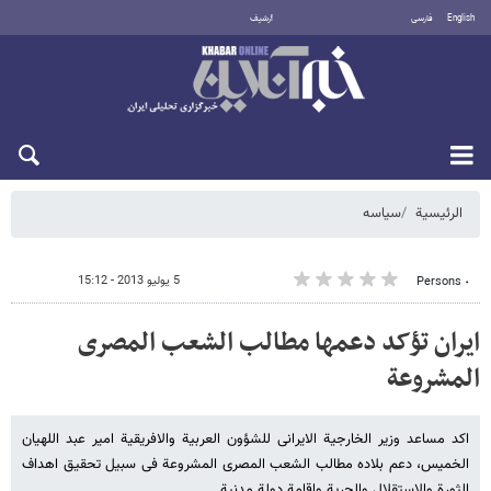
English
فارسی
أرشيف
السبت 8 أغسطس 2026
الرئيسية
سیاسه
5 يوليو 2013 - 15:12
٠ Persons
ایران تؤکد دعمها مطالب الشعب المصری
المشروعة
اکد مساعد وزیر الخارجیة الایرانی للشؤون العربیة والافریقیة امیر عبد اللهیان
الخمیس، دعم بلاده مطالب الشعب المصری المشروعة فی سبیل تحقیق اهداف
الثورة والاستقلال والحریة واقامة دولة مدنیة.