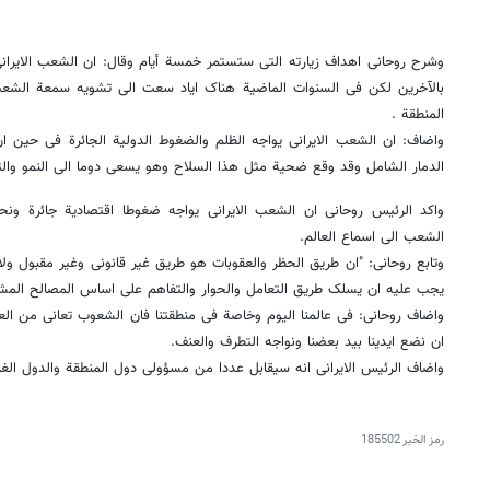
وشرح روحانی اهداف زیارته التی ستستمر خمسة أیام وقال: ان الشعب الایرانی
بالآخرین لکن فی السنوات الماضیة هناک ایاد سعت الى تشویه سمعة الشعب ال
المنطقة .
واضاف: ان الشعب الایرانی یواجه الظلم والضغوط الدولیة الجائرة فی حین 
الدمار الشامل وقد وقع ضحیة مثل هذا السلاح وهو یسعى دوما الى النمو والتطو
واکد الرئیس روحانی ان الشعب الایرانی یواجه ضغوطا اقتصادیة جائرة
الشعب الى اسماع العالم.
وتابع روحانی: "ان طریق الحظر والعقوبات هو طریق غیر قانونی وغیر مقبول ول
یجب علیه ان یسلک طریق التعامل والحوار والتفاهم على اساس المصالح الم
واضاف روحانی: فی عالمنا الیوم وخاصة فی منطقتنا فان الشعوب تعانی من الع
ان نضع ایدینا بید بعضنا ونواجه التطرف والعنف.
واضاف الرئیس الایرانی انه سیقابل عددا من مسؤولی دول المنطقة والدول الغرب
رمز الخبر
185502