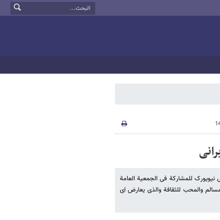
رانی
ى نیویورک للمشارکة فی الجمعیة العامة
مسالم والمحب للثقافة والذی یعارض ای