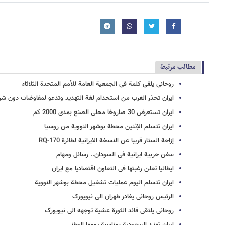
مطالب مرتبط
روحانی یلقی کلمة فی الجمعیة العامة للأمم المتحدة الثلاثاء
ایران تحذر الغرب من استخدام لغة التهدید وتدعو لمفاوضات دون ش
ایران تستعرض 30 صاروخا محلی الصنع بمدى 2000 کم
ایران تتسلم الإثنین محطة بوشهر النوویة من روسیا
إزاحة الستار قریبا عن النسخة الایرانیة لطائرة RQ-170
سفن حربیة ایرانیة فی السودان.. رسائل ومهام
ایطالیا تعلن رغبتها فی التعاون اقتصادیا مع ایران
ایران تتسلم الیوم عملیات تشغیل محطة بوشهر النوویة
الرئیس روحانی یغادر طهران الى نیویورک
روحانی یلتقی قائد الثورة عشیة توجهه الى نیویورک