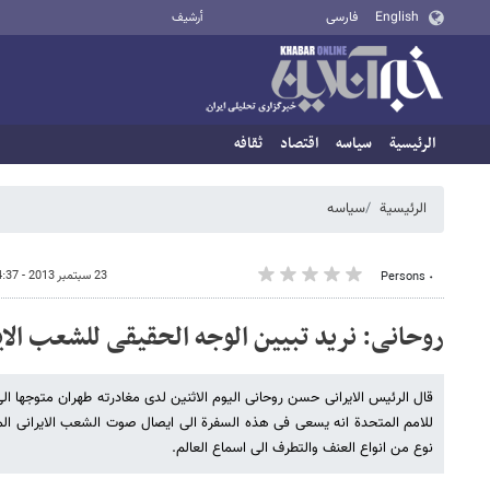
English
فارسی
أرشيف
الرئيسية
سیاسه
اقتصاد
ثقافه
الرئيسية
سیاسه
23 سبتمبر 2013 - 14:37
٠ Persons
روحانی: نرید تبیین الوجه الحقیقی للشعب الای
قال الرئیس الایرانی حسن روحانی الیوم الاثنین لدى مغادرته طهران متوجها ال
للامم المتحدة انه یسعى فی هذه السفرة الى ایصال صوت الشعب الایرانی ال
نوع من انواع العنف والتطرف الى اسماع العالم.