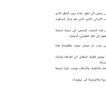
 یسعى الى تطور بلاده دون الحاق الاذى
ایرانی الکبیر الذی هو مرکز لاستقرار
ان هذا الشعب لایسعى الى حیازة اسلحة
ر فی اطار القوانین الدولیة .
 ونحن یجب ان نوصل صوت مظلومیة هذا
ا یوصل الطرف المقابل الى اهدافه ولذلک
شترکة.
نف والتطرف والارهاب ویجب علینا جمیعا
یة والاوروبیة فی نیویورک.