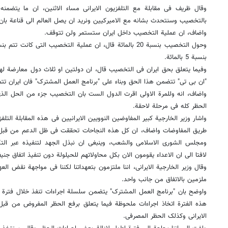
وقال ظریف فی مقابلة مع التلفزیون الایرانی مساء الاثنین، ان ما یتضمن
بالتخصیب وسنتحدث بشانه مع الامیرکیین ونرید ان یصل العالم الى قناعة بان 
واضاف، ان عملیة التخصیب داخل ایران ستستمر ولن تتوقف.
بنسبة 5 بالمائة.
وفیما یتعلق بحق ایران فی التخصیب قال، ان دولتین او ثلاث دول معارضة لهذا
"ان بی تی" تتضمن هذا الحق وبناء على "برنامج العمل المشترک" فان ایران تتم
واضاف، انه وللمرة الاولى اقرت الدول الست بان التخصیب جزء من الحل ال
الحظر کله فی مرحلة لاحقة.
واشار وزیر الخارجیة کبیر المفاوضین النوویین الایرانیین فی هذه المقابلة التل
طریق المفاوضات واضاف، ان کل هذه النجاحات تحققت فی ظل الدعم من قبل قا
ومجلس الشورى الاسلامی والشعب، وینبغی ان نبذل الجهد لتنفیذه عبر التک
لافتا الى ان الاعداء یقومون الان بکل محاولاتهم للحیلولة دون تنفیذ اتفاق جنی
وقال وزیر الخارجیة الایرانی، اننا ملتزمون بتعهداتنا لکننا فی مواجهة نقض ال
ملزمین بالاتفاق من جانب واحد.
هذه الفترة اتخاذ اجراءات ملحوظة فیما یتعلق برفع الحظر المفروض من قبل ام
الایرانی وکذلک الحظر المصرفی.