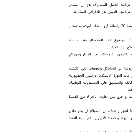
ه برنامج العمل المشترک هو ان نستمر
برنامجنا النووی هو للاغراض السلمیة.
وحول التخصیب بنسبة 20 بالمائة قال، ان عملیة التخصیب التی کانت تتم بنسبة 20 بالمائة فی منشاة فوردو ستستمر
 الموضوع ولکن المادة الرابعة لمعاهدة
تع بهذا الحق.
ذی یتضمن الغاء جانب من الحظر ومن ثم
فزیونیة الى المشاکل والصعاب التی اکتنفت
ئد الثورة الاسلامیة ورئیس الجمهوریة
اتف والتنسیق على المستویات الوطنیة.
ف.
عهد لو جرى من الطرف الاخر لا نرى انفسنا
واوضح بان "برنامج العمل المشترک" یتضمن سلسلة اجراءات تنفذ خلال فترة 6 اشهر واضاف، ان المتوقع ان یتم خلال
یرکا والاتحاد الاوروبی على بیع النفط