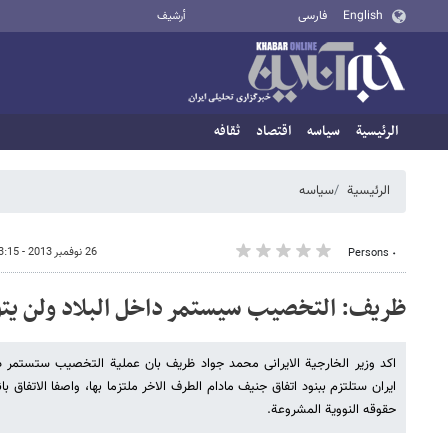
English
فارسی
أرشيف
الرئيسية
سیاسه
اقتصاد
ثقافه
الرئيسية
سیاسه
26 نوفمبر 2013 - 13:15
٠ Persons
ظریف: التخصیب سیستمر داخل البلاد ولن ی
اکد وزیر الخارجیة الایرانی محمد جواد ظریف بان عملیة التخصیب ستستمر د
ایران ستلتزم ببنود اتفاق جنیف مادام الطرف الاخر ملتزما بها، واصفا الاتفاق ب
حقوقه النوویة المشروعة.