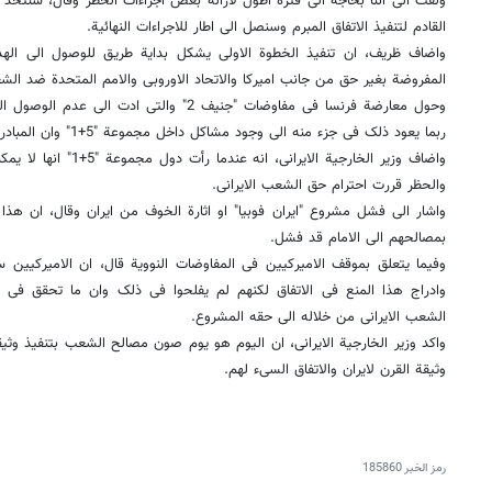
ولفت الى اننا بحاجة الى فترة اطول لازالة بعض اجراءات الحظر وقال، سنتخذ ال
القادم لتنفیذ الاتفاق المبرم وسنصل الى اطار للاجراءات النهائیة.
واضاف ظریف، ان تنفیذ الخطوة الاولى یشکل بدایة طریق للوصول الى الهدف 
المفروضة بغیر حق من جانب امیرکا والاتحاد الاوروبی والامم المتحدة ضد الشع
ربما یعود ذلک فی جزء منه الى وجود مشاکل داخل مجموعة "5+1" وان المبادرة کانت بید الفریق الایرانی المفاوض.
واضاف وزیر الخارجیة الایران
والحظر قررت احترام حق الشعب الایرانی.
واشار الى فشل مشروع "ایران فوبیا" او اثارة الخوف من ایران وقال، ان هذ
بمصالحهم الى الامام قد فشل.
وفیما یتعلق بموقف الامیرکیین فی المفاوضات النوویة قال، ان الامیرکیین سع
وادراج هذا المنع فی الاتفاق لکنهم لم یفلحوا فی ذلک وان ما تحقق فی م
الشعب الایرانی من خلاله الى حقه المشروع.
واکد وزیر الخارجیة الایرانی، ان الیوم هو یوم صون مصالح الشعب بتنفیذ وثیقة
وثیقة القرن لایران والاتفاق السیء لهم.
رمز الخبر
185860