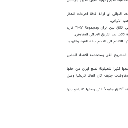
خطوة الاولى نهایة کانون الاول /دیسمبر
النهائی ای ازالة کافة اجراءات الحظر
ب الایرانی.
وحول معارضة فرنسا فی مفاوضات "جنیف 2" والتی ادت الى عدم الوصول الى اتفاق بین ایران ومجموعة "5+1" قال،
ی، انه عندما رأت دول مجموعة "5+1" انها لا یمکنها التقدم الى الامام بلغة القوة والتهدید
ا المشروع الذی یستخدمه الاعداء للمضی
وا کثیرا للحیلولة لمنع ایران من حقها
فاوضات جنیف کان اتفاقا تاریخیا وصل
 "اتفاق جنیف" التی وصفها نتنیاهو بانها