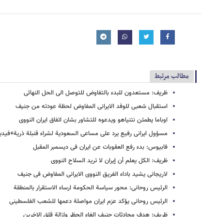
مطالب مرتبط
ظریف: مستعدون للبدء بالتفاوض للتوصل الى الحل النهائی
استقبال شعبی للوفد الایرانی المفاوض لحظة عودته من جنیف
اوباما یطمئن نتنیاهو ویدعوه للتشاور بشان اتفاق ایران النووی
مسؤول ایرانی رفیع یرد على مساعی السعودیة لشراء قنبلة ذریة+فیدی
فابیوس: بدء رفع العقوبات عن ایران فی دیسمبر المقبل
ظریف: الکل یعلم أن إیران لا ترید السلاح النووی
لاریجانی یشید باداء الفریق النووی الایرانی المفاوض فی جنیف
الرئیس روحانی: محور سیاسة الحکومة ارساء الاستقرار بالمنطقة
الرئیس روحانی یؤکد عزم ایران مواصلة دعمها للشعب الفلسطینی
ظریف: هدف محادثات جنیف الغاء الحظر وإزالة قلق الاخرین