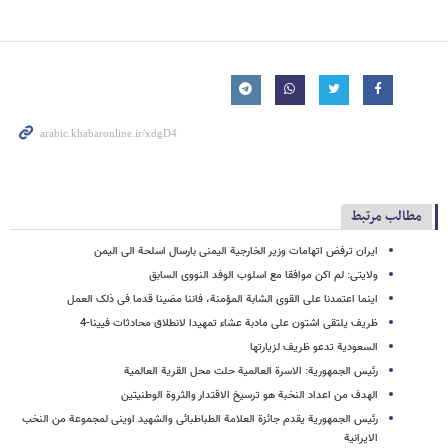
مطالب مرتبط
ایران ترفض اتهامات وزیر الخارجیة الیمنی بارسال اسلحة الی الیمن
ولایتی: لم اکن موافقا مع اسلوب الوفد النووی السابق
اینما اعتمدنا علی القوی الشابة المؤمنة، فاننا مضینا قدما فی ذلک العمل
ظریف یلتقی اشتون علی مادبة عشاء تمهیدا لانطلاق محادثات فیینا-4
السعودیة تدعو ظریف لزیارتها
رئیس الجمهوریة: الاسرة العالمیة حلت محل القریة العالمیة
الهدف من اعداد النخبة هو ترسیخ الاقتدار والثروة الوطنیتین
رئیس الجمهوریة یقدم جائزة العلامة الطباطبائی والشهید اوینی لمجموعة من النخب
الایرانیة