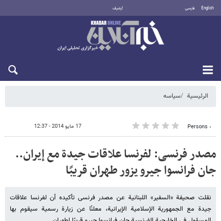
English
فارسی
أرشيف
السبت 8 أغسطس 2026
الرئيسية
سیاسه
17 مايو 2014 - 12:37
٠ Persons
مصدر فرنسی: لفرنسا علاقات جیدة مع إیران..
جان فرانسوا جیرو یزور طهران قریبًا
نقلت صحیفة «السفیر» اللبنانیة عن مصدر فرنسی تأکیده أن لفرنسا علاقات
جیدة مع الجمهوریة الإسلامیة الإیرانیة، معلنًا عن زیارة رسمیة سیقوم بها
المسؤول فی الخارجیة الفرنسیة جان فرانسوا جیرو قریبًا لطهران.