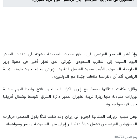
وإذ أشار المصدر الفرنسی فی سیاق حدیث للصحیفة نشرته فی عددها الصادر
الیوم السبت إلی التقارب السعودی الإیرانی الذی تظهّر أخیرا فی دعوة وزیر
الخارجیة السعودی الأمیر سعود الفیصل لنظیره الإیرانی محمّد جواد ظریف لزیارة
الریاض، أکد أن «لفرنسا علاقات جیّدة مع الدولتین».
وقال: «کانت علاقاتها صعبة مع إیران لکنّ باب الحوار فتح ولدینا الیوم سفارة
وزیارات متبادلة منها زیارة قریبة لطهران لمدیر دائرة الشرق الأوسط وشمال أفریقیا
جان فرانسوا جیرو».
وعن سبب الزیارات المتتالیة لجیرو الی إیران وقد بلغت ثلاثًا یقول المصدر: «زیارات
المسؤولین الفرنسیین تشمل دولاً عدة غیر إیران منها السعودیة ومصر وسواهما».
رمز الخبر
186774