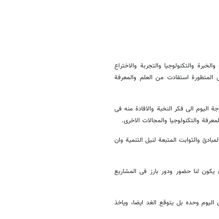
لخبرة والتکنولوجیا والتجربة والاختراع
 المتطورة استفادت من العلم والمعرفة
 الیوم الی فکر النخبة والافادة منه فی
معرفة والتکنولوجیا والمجالات الاخری.
مبادئ والثوابت المتبعة لنیل التنمیة وان
 یکون لنا حضور ودور بارز فی المشاریع
الیوم وحده بل یتوقع الغد ایضا، ویاخذ