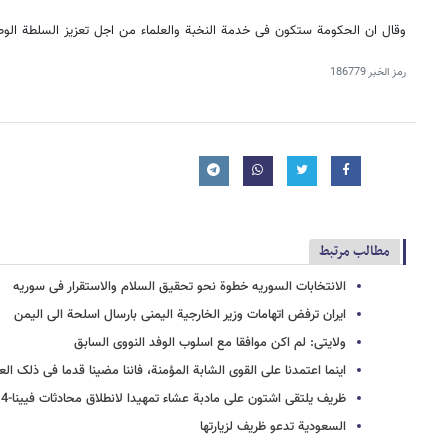
وقال ان الحکومة ستکون فی خدمة النخبة والعلماء من اجل تعزیز السلطة الوطنی
رمز الخبر
186779
مطالب مرتبط
الانتخابات السوریه خطوة نحو تحقیق السلام والاستقرار فی سوریه
ایران ترفض اتهامات وزیر الخارجیة الیمنی بارسال اسلحة الی الیمن
ولایتی: لم اکن موافقا مع اسلوب الوفد النووی السابق
اینما اعتمدنا علی القوی الشابة المؤمنة، فاننا مضینا قدما فی ذلک ال
ظریف یلتقی اشتون علی مادبة عشاء تمهیدا لانطلاق محادثات فیینا-4
السعودیة تدعو ظریف لزیارتها