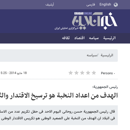
English
فارسی
أرشيف
الرئيسية
سیاسه
اقتصاد
ثقافه
الرئيسية
سیاسه
18 مايو 2014 - 15:25
٠ Persons
رئیس الجمهوریة:
الهدف من اعداد النخبة هو ترسیخ الاقتدار والث
قال رئیس الجمهوریة حسن روحانی الیوم الاحد فی حفل تکریم عدد من الاساتذة 
فی البلاد ان الهدف من النخبة علی الصعید الوطنی هو تکریس الاقتدار الوطنی وا