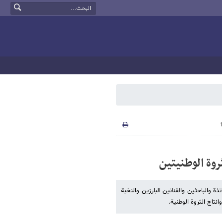
روة الوطنیتین
والباحثین والفنانین البارزین والنخبة
نتاج الثروة الوطنیة.