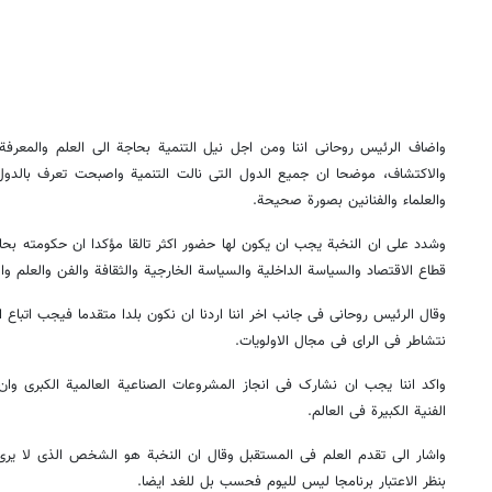
واضاف الرئیس روحانی اننا ومن اجل نیل التنمیة بحاجة الی العلم والمعرفة وا
والاکتشاف، موضحا ان جمیع الدول التی نالت التنمیة واصبحت تعرف بالدول
والعلماء والفنانین بصورة صحیحة.
وشدد علی ان النخبة یجب ان یکون لها حضور اکثر تالقا مؤکدا ان حکومته بحاجة
قطاع الاقتصاد والسیاسة الداخلیة والسیاسة الخارجیة والثقافة والفن والعلم وال
وقال الرئیس روحانی فی جانب اخر اننا اردنا ان نکون بلدا متقدما فیجب اتباع ال
نتشاطر فی الرای فی مجال الاولویات.
واکد اننا یجب ان نشارک فی انجاز المشروعات الصناعیة العالمیة الکبری وان
الفنیة الکبیرة فی العالم.
واشار الی تقدم العلم فی المستقبل وقال ان النخبة هو الشخص الذی لا یری 
بنظر الاعتبار برنامجا لیس للیوم فحسب بل للغد ایضا.