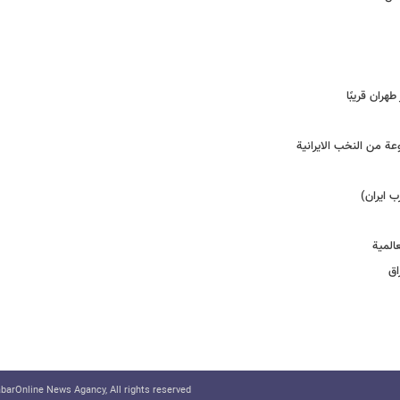
هران قریبًا
عة من النخب الایرانیة
 ایران)
المیة
اق
arOnline News Agancy, All rights reserved.