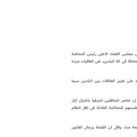
یس مجلس القضاء الاعلی رئیس المحکمة
ادقة فی کلا البلدین، هی اتفاقیات جیدة
 علی تعزیز العلاقات بین البلدین سیما
عناصر المنافقین اعترفوا باغتیال کبار
یمهم للمحاکمة العادلة فی اطار النظام
ة جدا، وقال ان القضاة ورجال القانون