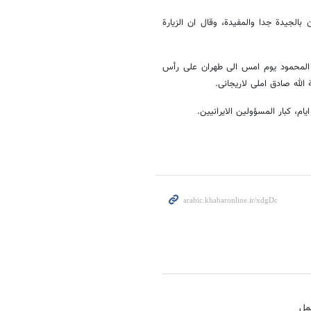
 بالجیدة جدا والمفیدة، وقال ان الزیارة
المحمود یوم امس الی طهران علی رأس
الله صادق املی لاریجانی.
ام، کبار المسؤولین الایرانیین.
عمل