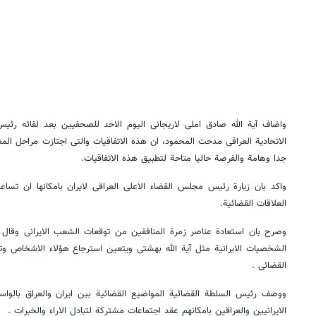
واضاف آیة الله صادق املی لاریجانی الیوم الاحد للصحفیین بعد لقائه رئ
الاتحادیة العراقی مدحت المحمود، ان هذه الاتفاقیات والتی اجتازت مراحل المص
جدا وهامة والفرصة حالیا متاحة لتطبیق هذه الاتفاقیات.
واکد بان زیارة رئیس مجلس القضاء الاعلی العراقی لایران بامکانها ان تساعد
العلاقات القضائیة.
وصرح بان استعادة عناصر زمرة المنافقین من توقعات الشعب الایرانی وقال ان 
الشخصیات الایرانیة مثل آیة الله بهشتی ویتعین استرجاع هؤلاء الاشخاص وتقد
القضائی .
ووصف رئیس السلطة القضائیة المواضیع القضائیة بین ایران والعراق بالواسع
الایرانیین والعراقین بامکانهم عقد اجتماعات مشترکة لتبادل الاراء والخبرات .