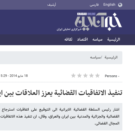
English
فارسی
أرشيف
الرئيسية
سیاسه
اقتصاد
ثقافه
الرئيسية
سیاسه
18 مايو 2014 - 15:29
٠ Persons
تنفیذ الاتفاقیات القضائیة یعزز العلاقات بین ای
اشار رئیس السلطة القضائیة الایرانیة الی التوقیع علی اتفاقیات استرجاع
القضائیة والجزائیة والمدنیة بین ایران والعراق، وقال، ان تنفیذ هذه الاتفاقیا
المجال القضائی.