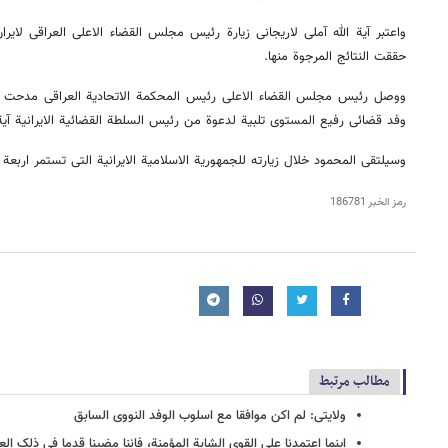
واعتبر آیة الله آملی لاریجانی زیارة رئیس مجلس القضاء الاعلی العراقی لایران
حققت النتائج المرجوة منها.
ووصل رئیس مجلس القضاء الاعلی رئیس المحکمة الاتحادیة العراقی مدحت 
وفد قضائی رفیع المستوی تلبیة لدعوة من رئیس السلطة القضائیة الایرانیة آیة 
وسیلتقی المحمود خلال زیارته للجمهوریة الاسلامیة الایرانیة التی تستمر اربعة ای
رمز الخبر
186781
مطالب مرتبط
ولایتی: لم اکن موافقا مع اسلوب الوفد النووی السابق
اینما اعتمدنا علی القوی الشابة المؤمنة، فاننا مضینا قدما فی ذلک ال