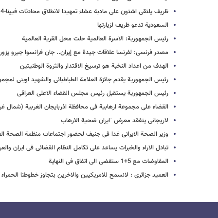
ظریف یلتقی اشتون علی مادبة عشاء تمهیدا لانطلاق محادثات فیینا-4
السعودیة تدعو ظریف لزیارتها
رئیس الجمهوریة: الاسرة العالمیة حلت محل القریة العالمیة
مصدر فرنسی: لفرنسا علاقات جیدة مع إیران.. جان فرانسوا جیرو یزور ط
الهدف من اعداد النخبة هو ترسیخ الاقتدار والثروة الوطنیتین
رئیس الجمهوریة یقدم جائزة العلامة الطباطبائی والشهید اوینی لمجمو
رئیس الجمهوریة یستقبل رئیس مجلس القضاء الاعلی العراقی
القضاء علی مجموعة ارهابیة فی محافظة اذربایجان الغربیة (شمال غرب
لاریجانی یتفقد معرض ˈایران ضحیة الارهاب
وزیر الصحة الایرانی غدا فی جنیف لحضور اجتماعات منظمة الصحة الع
تبادل الاراء والخبرات یساعد علی تکامل النظام القضائی فی ایران والعر
المفاوضات مع 5+1 ستفضی الی اتفاق فی النهایة
العمید جزائری : لانسمح للامریکیین والاخرین بتجاوز خطوطنا الحمراء