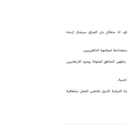
، انا متفائل بان العراق سیجتاز ازمته
تعدادها لمواجهة التکفیریین.
طهیر المناطق الملوثة بوجود الارهابیین
جنبیة.
لیة الدولیة للدول تقتضی العمل بشفافیة