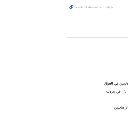
بیین فی العراق
الآن فی بیروت
إرهابیین