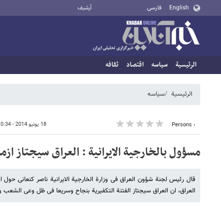
English
فارسی
أرشيف
الرئيسية
سیاسه
اقتصاد
ثقافه
الرئيسية
سیاسه
18 يونيو 2014 - 10:34
٠ Persons
مسؤول بالخارجیة الایرانیة : العراق سیجتاز ازم
قال رئیس لجنة شؤون العراق فی وزارة الخارجیة الایرانیة ناصر کنعانی حول الع
العراق، ان العراق سیجتاز الفتنة التکفیریة بنجاح وسریعا فی ظل وعی الشعب و