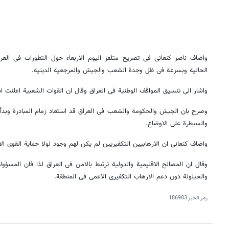
واضاف ناصر کنعانی فی تصریح متلفز الیوم الاربعاء حول التطورات فی العراق
الحالیة وبسرعة فی ظل وحدة الشعب والجیش والمرجعیة الدینیة.
واشار الی تنسیق المواقف الوطنیة فی العراق وقال ان القوات الشعبیة اعلنت اس
وصرح بان الجیش والحکومة والشعب فی العراق قد استعاد زمام المبادرة وبدأ بت
والسیطرة علی الاوضاع.
واضاف کنعانی ان الارهابیین التکفیریین لم یکن لهم وجود لولا حمایة القوی الا
وقال ان المصالح الاقلیمیة والدولیة ترتبط بالامن فی العراق لذا فان المسؤو
والحیلولة دون دعم الارهاب التکفیری الاعمی فی المنطقة.
رمز الخبر
186983