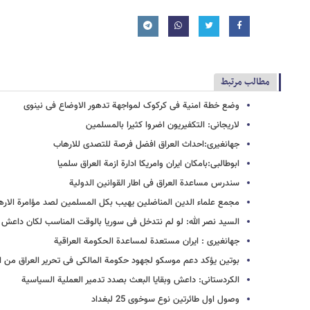
مطالب مرتبط
وضع خطة امنیة فی کرکوک لمواجهة تدهور الاوضاع فی نینوى
لاریجانی: التکفیریون اضروا کثیرا بالمسلمین
جهانغیری:احداث العراق افضل فرصة للتصدی للارهاب
ابوطالبی:بامکان ایران وامریکا ادارة ازمة العراق سلمیا
سندرس مساعدة العراق فی اطار القوانین الدولیة
مجمع علماء الدین المناضلین یهیب بکل المسلمین لصد مؤامرة الارها
السید نصر الله: لو لم نتدخل فی سوریا بالوقت المناسب لکان داعش 
جهانغیری : ایران مستعدة لمساعدة الحکومة العراقیة
بوتین یؤکد دعم موسکو لجهود حکومة المالکی فی تحریر العراق من ال
الکردستانی: داعش وبقایا البعث بصدد تدمیر العملیة السیاسیة
وصول اول طائرتین نوع سوخوی 25 لبغداد