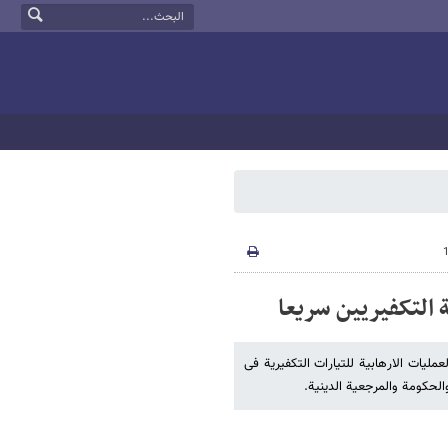
ة التکفیریین سریعا
ملیات الارهابیة للتیارات التکفیریة فی
الحکومة والمرجعیة الدینیة.