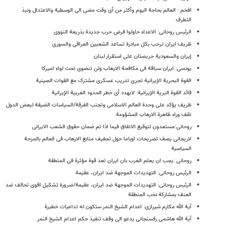
افخم : العالم بحاجة الیوم وأکثر من أی وقت مضی الی الوسطیة والاعتدال ونبذ
التطرف
الرئیس روحانی: الاعداء حاولوا فرض حرب جدیدة بذریعة النووی
ظریف:ایران ترحب بکل مبادرة تساعد الشعبین العراقی والسوری
إیران والسعودیة حریصتان علی استقرار لبنان
یونسی: ایران سباقة فی مکافحة الارهاب ولن تنضوی تحت لواء امیرکا
القوة البحریة الإیرانیة تجری تدریب عسکری مشترک مع القوات الصینیة
قائد القوة البریة الإیرانیة: لایهدد أی خطر الحدود الغربیة الإیرانیة
ظریف یؤکد علی وحدة العالم الاسلامی وتجنب الفرقة/السیاسات الضیقة لبعض الدول
تقف وراء ظاهرة الارهاب المشؤومة
روحانی:مستعدون لتوقیع الاتفاق فیما اذا تم ضمان حقوق الشعب الایرانی
لاریجانی یصف تصریحات اوباما حول تجفیف منابع الارهاب فی العالم بالمزحة
السیاسیة
روحانی :یجب ان یعلم الغرب بان ایران تعد قوة مؤثرة فی المنطقة
الرئیس روحانی: التهدیدات الموجهة ضد ایران، عقیمة
الرئیس روحانی: التهدیدات الموجهة ضد ایران، عقیمة/ضرورة تشکیل اقوی تحالف ضد
العنف بمشارکة نخب المنطقة
آیة الله مکارم شیرازی: اعدام الشیخ النمر ستکون له تداعیات خطیرة
آیة الله هاشمی رفسنجانی یدعو الی وقف تنفیذ حکم اعدام الشیخ النمر