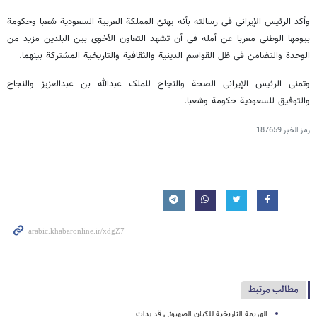
وأکد الرئیس الإیرانی فی رسالته بأنه یهنئ المملکة العربیة السعودیة شعبا وحکومة
بیومها الوطنی معربا عن أمله فی أن تشهد التعاون الأخوی بین البلدین مزید من
الوحدة والتضامن فی ظل القواسم الدینیة والثقافیة والتاریخیة المشترکة بینهما.
وتمنی الرئیس الإیرانی الصحة والنجاح للملک عبدالله بن عبدالعزیز والنجاح
والتوفیق للسعودیة حکومة وشعبا.
رمز الخبر
187659
مطالب مرتبط
الهزیمة التاریخیة للکیان الصهیونی قد بدات