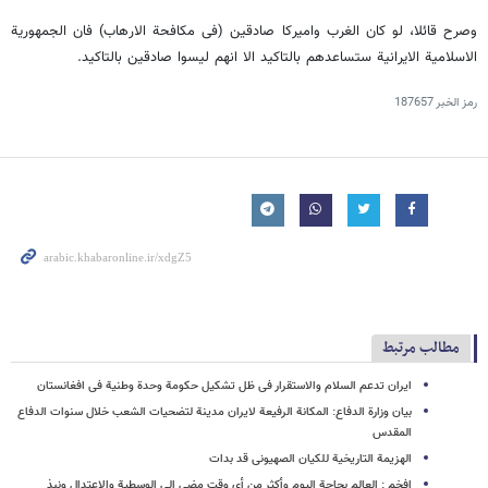
وصرح قائلا، لو کان الغرب وامیرکا صادقین (فی مکافحة الارهاب) فان الجمهوریة
الاسلامیة الایرانیة ستساعدهم بالتاکید الا انهم لیسوا صادقین بالتاکید.
رمز الخبر
187657
مطالب مرتبط
ایران تدعم السلام والاستقرار فی ظل تشکیل حکومة وحدة وطنیة فی افغانستان
بیان وزارة الدفاع: المکانة الرفیعة لایران مدینة لتضحیات الشعب خلال سنوات الدفاع
المقدس
الهزیمة التاریخیة للکیان الصهیونی قد بدات
افخم : العالم بحاجة الیوم وأکثر من أی وقت مضی الی الوسطیة والاعتدال ونبذ