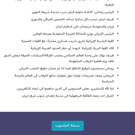
التطرف
الرئیس روحانی: الاعداء حاولوا فرض حرب جدیدة بذریعة النووی
ظریف:ایران ترحب بکل مبادرة تساعد الشعبین العراقی والسوری
إیران والسعودیة حریصتان علی استقرار لبنان
الرئیس الإیرانی یهنئ المملکة العربیة السعودیة بعیدها الوطنی
القوة البحریة الإیرانیة تجری تدریب عسکری مشترک مع القوات الصینیة
قائد القوة البریة الإیرانیة: لایهدد أی خطر الحدود الغربیة الإیرانیة
ظریف یؤکد علی وحدة العالم الاسلامی وتجنب الفرقة/السیاسات الضیقة لبعض الدول
تقف وراء ظاهرة الارهاب المشؤومة
روحانی:مستعدون لتوقیع الاتفاق فیما اذا تم ضمان حقوق الشعب الایرانی
لاریجانی یصف تصریحات اوباما حول تجفیف منابع الارهاب فی العالم بالمزحة
السیاسیة
ایة الله التسخیری: بعض المنسوبین الی الدین ساهموا فی ایجاد التکفیریین
اغتیال احد زعماء الطائفة البراهوئیة فی مدینة زاهدان جنوب شرق ایران
نسخة الحاسوب