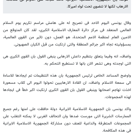
الارهاب لکنها لا تنضوی تحت لواء امیرکا.
وقال یونسی الیوم الاحد فی تصریح له علی هامش مراسم تکریم یوم السلام
العالمی المنعقد فی مرکز دائرة المعارف الاسلامیة الکبری، لقد کان المتوقع من
الامین العام لمنظمة الامم المتحدة، هو العمل، دون تاثیر من القوی العالمیة،
بمسؤولیته تجاه اکبر جرائم المنطقة والتی ارتکبت من قبل الکیان الصهیونی.
واضاف، انه وفیما یتعلق بتنظیم داعش الارهابی ینبغی القول بان القوی الکبری هی
التی اوجدته وهی تشعر الان بانها لا تستطیع التحکم به.
واوضح المساعد الخاص لرئیس الجمهوریة بان هذه التنظیمات تم ایجادها للاساءة
الی سمعة الاسلام واضاف، ان القادة الارهابیین تحولوا الیوم الی کلاب مسعورة
اخذت تهاجم اصحابها وینبغی القول بان القوی الکبری ارتکبت اکبر خطأ فی ایجادها
لهذه المجموعات.
واکد یونسی بان الجمهوریة الاسلامیة الایرانیة دولة حافظت علی امنها رغم جمیع
الممارسات الشریرة التی مورست ضدها وان التحالف الغربی لا یمکنه التغلب علی
المجموعات المتطرفة والداعیة للعنف دون مشارکة الجمهوریة الاسلامیة الایرانیة
فی هذه المکافحة.