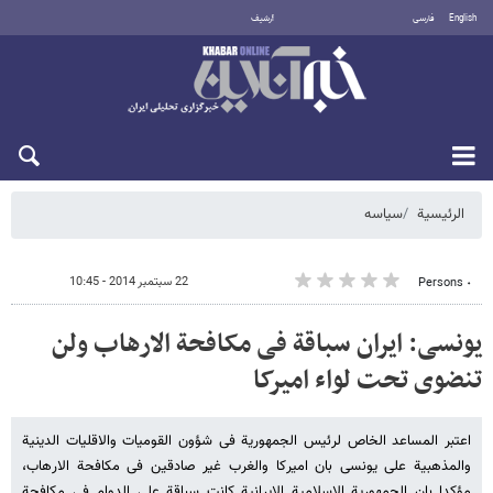
English
فارسی
أرشيف
الخميس 6 أغسطس 2026
الرئيسية
سیاسه
22 سبتمبر 2014 - 10:45
٠ Persons
یونسی: ایران سباقة فی مکافحة الارهاب ولن
تنضوی تحت لواء امیرکا
اعتبر المساعد الخاص لرئیس الجمهوریة فی شؤون القومیات والاقلیات الدینیة
والمذهبیة علی یونسی بان امیرکا والغرب غیر صادقین فی مکافحة الارهاب،
مؤکدا بان الجمهوریة الاسلامیة الایرانیة کانت سباقة علی الدوام فی مکافحة