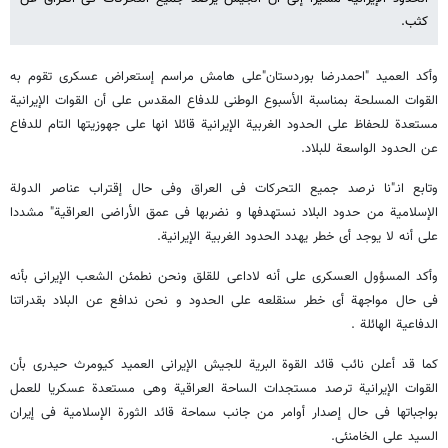
کثب.
وأکد العمید "احمدرضا بوردستان"علی هامش مراسم إستعراض عسکری تقوم به
القوات المسلحة بمناسبة الأسبوع الوطنی للدفاع المقدس علی أن القوات الإیرانیة
مستعدة للحفاظ علی الحدود الغربیة الإیرانیة قائلا انها علی جهوزیتها التام للدفاع
عن الحدود الواسعة للبلاد.
وتابع انـ"نا نرصد جمیع التحرکات فی العراق وفی حال إقتراب عناصر الدولة
الإسلامیة من حدود البلاد نستهدفها و نضربها فی عمق الأراضی العراقیة" مشددا
علی أنه لا یوجد أی خطر یهدد الحدود الغربیة الإیرانیة.
وأکد المسؤول العسکری علی أنه لاداعی للقلق ونحن نطمئن الشعب الإیرانی بأنه
فی حال مواجهة أی خطر سنقلعه علی الحدود و نحن ندافع عن البلاد بقدراتنا
الدفاعیة الهائلة .
کما قد أعلن نائب قائد القوة البریة للجیش الإیرانی العمید کیومرث حیدری بأن
القوات الإیرانیة ترصد مستجدات الساحة العراقیة وهی مستعدة عسکریا للعمل
بواجباتها فی حال إصدار أوامر من جانب سماحة قائد الثورة الإسلامیة فی إیران
السید علی الخامنئی.