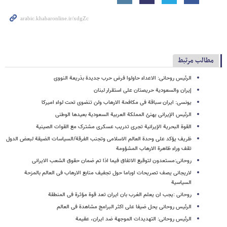
مطالب مرتبط
الرئیس روحانی: الاعداء حاولوا فرض حرب جدیدة بذریعة النووی
إیران والسعودیة حریصتان علی استقرار لبنان
یونسی: ایران سباقة فی مکافحة الارهاب ولن تنضوی تحت لواء امیرکا
الرئیس الإیرانی یهنئ المملکة العربیة السعودیة بعیدها الوطنی
القوة البحریة الإیرانیة تجری تدریب عسکری مشترک مع القوات الصینیة
ظریف یؤکد علی وحدة العالم الاسلامی وتجنب الفرقة/السیاسات الضیقة لبعض الدول
تقف وراء ظاهرة الارهاب المشؤومة
روحانی:مستعدون لتوقیع الاتفاق فیما اذا تم ضمان حقوق الشعب الایرانی
لاریجانی یصف تصریحات اوباما حول تجفیف منابع الارهاب فی العالم بالمزحة
السیاسیة
روحانی :یجب ان یعلم الغرب بان ایران تعد قوة مؤثرة فی المنطقة
الرئیس روحانی یحل ضیفا علی اکثر البرامج مشاهدة فی العالم
الرئیس روحانی: التهدیدات الموجهة ضد ایران، عقیمة