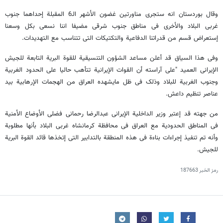
وقال بوردستان انه ستجری مناورتین غضون الأشهر الـ6 المقبلة إحداهما جنوب
غربی البلاد والأخری فی مناطق جنوب شرقی مضیفا اننا نسعی بکل وسعنا
إستعراض قسم من قدراتنا الدفاعیة والتکتیکات التی تتناسب مع التهدیدات.
وفی هذا السیاق قد أعلن مساعد الشؤون التنسیقیة للقوة البریة التابعة للجیش
الإیرانی العمید "علی آراسته أن القوات الإیرانیة تتأهب حالیا علی الحدود الغربیة
وجنوب الغربیة للبلاد وذلک فی ظل مایشهده العراق من الهجمات الإرهابیة بید
عناصر تنظیم داعش.
من جهته قد إعتبر وزیر الداخلیة الإیرانی عبدالرضا رحمانی فضلی الأوضاع الأمنیة
فی المناطق الحدودیة مع العراق فی محافظة کرمانشاه غربی البلاد بأنها مطلوبة
وأنه تم تنفیذ إجراءات بناءة فی هذه المنطقة بالتدابیر التی إتخذها قائد القوة البریة
للجیش.
رمز الخبر
187663