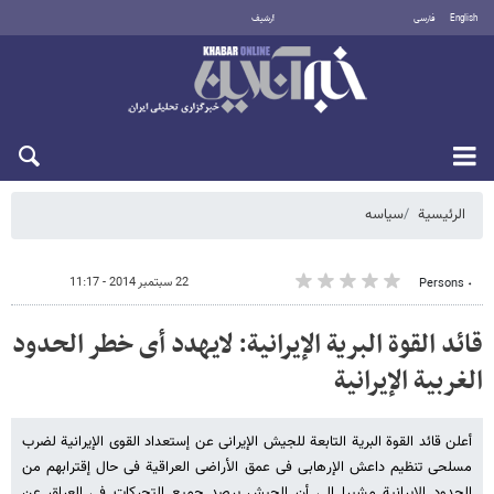
English
فارسی
أرشيف
الجمعة 7 أغسطس 2026
الرئيسية
سیاسه
22 سبتمبر 2014 - 11:17
٠ Persons
قائد القوة البریة الإیرانیة: لایهدد أی خطر الحدود
الغربیة الإیرانیة
أعلن قائد القوة البریة التابعة للجیش الإیرانی عن إستعداد القوی الإیرانیة لضرب
مسلحی تنظیم داعش الإرهابی فی عمق الأراضی العراقیة فی حال إقترابهم من
الحدود الإیرانیة مشیرا إلی أن الجیش یرصد جمیع التحرکات فی العراق عن