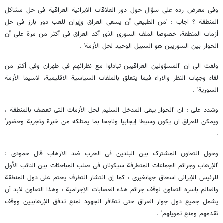
وفی معرض رده علی سؤال حول دور العلاقات الایرانیة العراقیة فی حل مشاکل
المنطقة ؟ اجاب : 'من الطبیعی أن یسعی العراق وإیران للعب دور بارز فی حل
أزمات المنطقة، خصوصا الملف السوری الذی أکد العراق فی أکثر من مرة علی أن
الحوار بین السوریین هو السبیل الوحید لحل الأزمة' .
ولفت الی ان 'المسؤولین العراقیین تبادلوا مع نظرائهم فی طهران وفی أکثر من
لقاء وجهات النظر والاراء فیما یتعلق بالملفات السیاسیة الاقلیمیة، لاسیما الأزمة
السوریة' .
وشدد علی : ان 'الحوار یبقی المدخل السلیم لحل الأزمات التی تعصف بالمنطقة ،
ویمکن للعراق ان یکون وسیطا إیجابیا وناجحا بما یمتلکه من خبرة وتجربة وحضور'
.
وحول التعاون المشترک بین البلدین فی الحرب ضد الارهاب قال حمودی :
'الإرهاب وجرائم الجماعات المتطرفة سیکونان فی صلب المباحثات بین النائب الأول
للرئیس الإیرانی اسحاق جهانغیری ، کما إن انتشار التطرف یحتم علی دول المنطقة
والعالم باسره التعاون لوقف جرائم هذه العصابات الإجرامیة ، وهذا التعاون لابد أن
یشمل جمیع دول جوار العراق حتی تتظافر الجهود لمنع تدفق الإرهابیین ووقف
تقدمهم ومنع تمویلهم' .