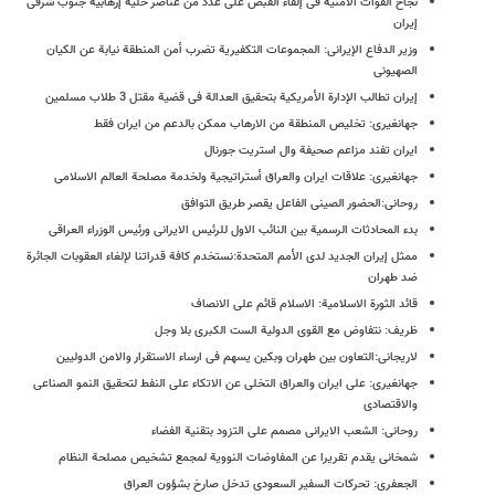
نجاح القوات الأمنیة فی إلقاء القبض علی عدد من عناصر خلیة إرهابیة جنوب شرقی
إیران
وزیر الدفاع الإیرانی: المجموعات التکفیریة تضرب أمن المنطقة نیابة عن الکیان
الصهیونی
إیران تطالب الإدارة الأمریکیة بتحقیق العدالة فی قضیة مقتل 3 طلاب مسلمین
جهانغیری: تخلیص المنطقة من الارهاب ممکن بالدعم من ایران فقط
ایران تفند مزاعم صحیفة وال استریت جورنال
جهانغیری: علاقات ایران والعراق أستراتیجیة ولخدمة مصلحة العالم الاسلامی
روحانی:الحضور الصینی الفاعل یقصر طریق التوافق
بدء المحادثات الرسمیة بین النائب الاول للرئیس الایرانی ورئیس الوزراء العراقی
ممثل إیران الجدید لدی الأمم المتحدة:نستخدم کافة قدراتنا لإلغاء العقوبات الجائرة
ضد طهران
قائد الثورة الاسلامیة: الاسلام قائم علی الانصاف
ظریف: نتفاوض مع القوی الدولیة الست الکبری بلا وجل
لاریجانی:التعاون بین طهران وبکین یسهم فی ارساء الاستقرار والامن الدولیین
جهانغیری: علی ایران والعراق التخلی عن الاتکاء علی النفط لتحقیق النمو الصناعی
والاقتصادی
روحانی: الشعب الایرانی مصمم علی التزود بتقنیة الفضاء
شمخانی یقدم تقریرا عن المفاوضات النوویة لمجمع تشخیص مصلحة النظام
الجعفری: تحرکات السفیر السعودی تدخل صارخ بشؤون العراق