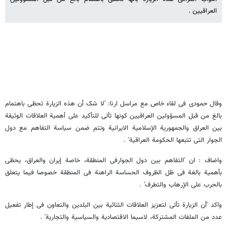
العراقیین .
وقال حمودی فی لقاء خاص مع مراسل ارنا: 'لا شک أن هذه الزیارة تحظی باهتمام
بالغ من قبل المسؤولین العراقیین کونها تأتی للتأکید علی أهمیة العلاقات الوثیقة
بین العراق والجمهوریة الإسلامیة الایرانیة وتتم ضمن سیاسة التفاهم مع دول
الجوار التی تتبعها الحکومة العراقیة' .
واضاف : ان 'التفاهم بین دول الجوارفی المنطقة، خاصة إیران والعراق، یحظی
بأهمیة بالغة فی ظل الظروف الحساسة الراهنة فی المنطقة خصوصا فیما یتعلق
بالحرب علی الإرهاب والتطرف' .
واکد 'أن الزیارة تأتی لتعزیز العلاقات الثنائیة بین البلدین والتعاون فی إطار تفعیل
عدد من الملفات المشترکة، لاسیما الاقتصادیة والسیاسیة والتجاریة' .