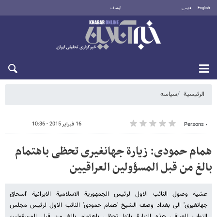
English
فارسی
أرشيف
الخميس 6 أغسطس 2026
الرئيسية
سیاسه
16 فبراير 2015 - 10:36
٠ Persons
همام حمودی: زیارة جهانغیری تحظی باهتمام
بالغ من قبل المسؤولین العراقیین
عشیة وصول النائب الاول لرئیس الجمهوریة الاسلامیة الایرانیة 'اسحاق
جهانغیری' الی بغداد وصف الشیخ 'همام حمودی' النائب الاول لرئیس مجلس
النواب العراقی هذه الزیارة بانها تحظی باهتمام بالغ من قبل المسؤولین