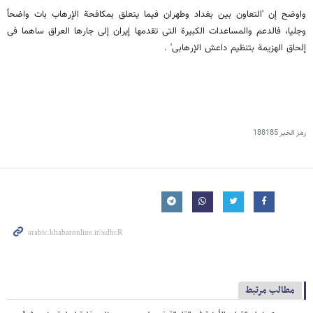
واوضح إن 'التعاون بین بغداد وطهران فیما یتعلق بمکافحة الإرهاب بات واضحاً
وجلیا، فالدعم والمساعدات الکبیرة التی تقدمها إیران إلی جارها العراق ساهما فی
إلحاق الهزیمة بتنظیم داعش الإرهابی' .
رمز الخبر
188185
مطالب مرتبط