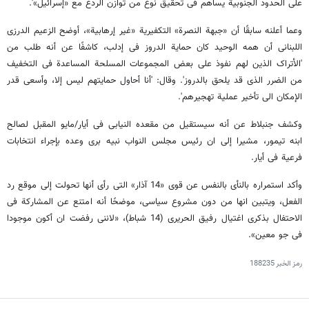
علی الحدود الجنوبیة یساهم فی تحقیق نوع من توازن الردع مع «إسرائیل»'.
وعما أعلنه سابقًا أن «جبهة النصرة» التکفیریة «غیر إرهابیة»، أوضح الزعیم الدرزی
اللبنانی أن همه الوحید کان حمایة الدروز فی إدلب، کاشفًا عن أنه طلب من
'الأتراک الذین لهم نفوذ علی بعض المجموعات المسلحة المساعدة فی التخفیف
من الضرر الذی قد یلحق بالدروز'. وقال: 'أنا أحاول حمایتهم لیس إلا، وأسعی قدر
الإمکان الی تأخیر عملیة تهجیرهم'.
وکشف جنبلاط عن أنه سیستقیل من مقعده النیابی فی أیار/مایو المقبل لصالح
ابنه تیمور، مشیرا إلی ان رئیس مجلس النواب نبیه بری وعده بإجراء انتخابات
فرعیة فی أیار.
وأکد استمراره بالنأی بالنفس عن قوی «14 آذار» التی رأی أنها تحولت إلی موقع رد
الفعل، ویتبین انها من دون مشروع سیاسی، موضحًا أنه امتنع عن المشارکة فی
الاحتفال بذکری اغتیال رفیق الحریری (14 شباط)، «لاننی رفضت ان أکون موجودا
فی جو معین».
رمز الخبر
188235