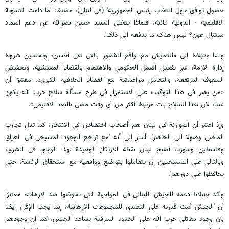
حصول توافق حول انتخاب رئیس الجمهوریة' (فی لبنان)، مضیفا: 'ما دامت التسویة
الاقلیمیة - الدولیة غائبة، فلماذا یتخلی السید حسن نصرالله عن دعم العماد
میشال عون؟ لیس هناک ما یدفعه الی ذلک'.
ودعا جنبلاط إلی «التعایش مع واقع الشغور بالتی هی أحسن، وتحسین شروط
إدارة الازمة، عبر تفعیل العمل الحکومی والاهتمام بالقضایا المعیشیة، وتخفیض
السقوف المرتفعة، والتعامل ببراغماتیة مع القضایا الخلافیة الکبری». معتبرًا أن
«من یصر فی هذا التوقیت علی الاستمرار فی طرح مسألة سلاح حزب الله یکون
غبیا، لان هذا السلاح بات مرتبطا أکثر من أی وقت مضی بالبعد الاقلیمی».
وإذ اعتبر أن الموارنة فی لبنان هم 'أصحاب اختصاص فی الانتحار، کما تدل تجارب
الماضی وصولا الی الحاضر'. أشار إلی أنه 'مع تراجع الوجود المسیحی فی العراق
وفلسطین وسوریا، أصبح لبنان نقطة الارتکاز الوحیدة لهذا الوجود فی الشرق،
وبالتالی علی المسیحیین ان یتعاملوا بتواضع وواقعیة مع استحقاق الرئاسة، حتی
یحافظوا علی دورهم'.
وأکد جنبلاط دعمه للجیش اللبنانی فی المواجهة التی تخوضها ضد الإرهاب، معتبرًا
أن 'الجیش أثبت قدرته علی التصدی للمجموعات الارهابیة، إنما یجب الإقرار ایضا
بان وجود مقاتلی حزب الله علی الحدود الشرقیة یساعد الجیش، کما ان وجودهم