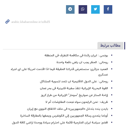
مطالب مرتبط
یونسی : ایران رائدة فی مکافحة التطرف فی المنطقة
روحانی : الحظر یجب ان یلغی دفعة واحدة
العمید جزائری: سنستعرض قدراتنا الحقیقة فیما اذا اقدمت امریکا علی ای اجراء
عسکری
روحانی : علی الدول الاقلیمیة ان تتحد لتسویة المشاکل
القوة البحریة الإیرانیة تنقذ سفینة فلبینیة فی بحر عمان
إزاحة الستار عن صواریخ "سومار" الإیرانیة من طراز کروز
ظریف : نحن الرابحون سواء نجحت المفاوضات أم لا
بایدن یندد بتدخل «الجمهوریین» فی ملف الاتفاق النووی مع إیران
أوباما یتحدى رسالة الجمهوریین إلى الکونغرس ویصفها بالمفارقة الساخرة
افخم: سیاسة ایران الخارجیة قائمة علی احترام سیادة ووحدة اراضی کافة الدول