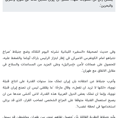
والبحرین'.
وفی حدیث لصحیفة «السفیر» اللبنانیة نشرته الیوم الثلاثاء وضع جنبلاط 'صراخ
نتنیاهو امام الکونغرس الامیرکی فی إطار ابتزاز الرئیس باراک أوباما والضغط علیه،
للحصول علی ضمانات لأمن «إسرائیل» وعلی المزید من المساعدات والسلاح فی
مقابل الاتفاق مع طهران'.
وأعرب جنبلاط عن اعتقاده بان إیران تملک منذ سنوات القدرة علی انتاج قنبلة
نوویة، «لکنها لا ترید ان تفعل»، وقال مازحًا: 'ما یقلقنی لیس ان تصنع إیران قنبلة
نوویة، وإنما ان تملک بعض الدول العربیة هذه القدرة، لاننی أخشی عندها من ان
یصبح استعمال القنبلة متوقفا علی المزاج الشخصی لصاحب القرار، الذی قد یرتئی
استخدامها فی لحظة غضب!'.
وأید جنبلاط النظریة القائلة بأن 'حصول تفاهم نووی بین طهران وواشنطن قد یسهل