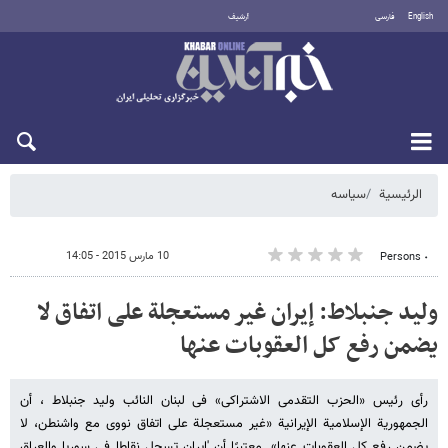
English
فارسی
أرشيف
الجمعة 7 أغسطس 2026
الرئيسية
سیاسه
10 مارس 2015 - 14:05
٠ Persons
ولید جنبلاط: إیران غیر مستعجلة علی اتفاق لا
یضمن رفع کل العقوبات عنها
رأی رئیس «الحزب التقدمی الاشتراکی» فی لبنان النائب ولید جنبلاط ، أن
الجمهوریة الإسلامیة الإیرانیة «غیر مستعجلة علی اتفاق نووی مع واشنطن، لا
یضمن رفع کل العقوبات عنها». معتبرًا أن 'إیران تسجل نقاطا فی سوریا والعراق