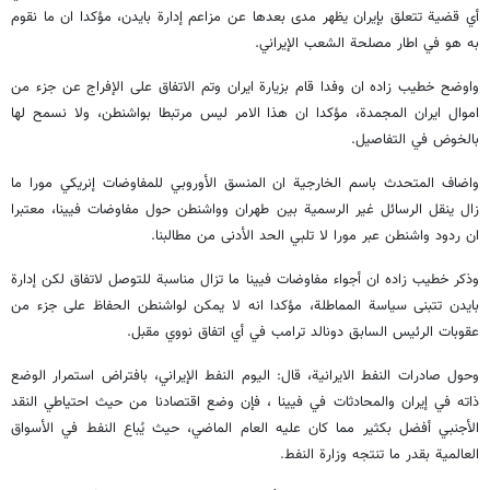
أي قضية تتعلق بإيران يظهر مدى بعدها عن مزاعم إدارة بايدن، مؤكدا ان ما نقوم
به هو في اطار مصلحة الشعب الإيراني.
واوضح خطيب زاده ان وفدا قام بزيارة ايران وتم الاتفاق على الإفراج عن جزء من
اموال ايران المجمدة، مؤكدا ان هذا الامر ليس مرتبطا بواشنطن، ولا نسمح لها
بالخوض في التفاصيل.
واضاف المتحدث باسم الخارجية ان المنسق الأوروبي للمفاوضات إنريكي مورا ما
زال ينقل الرسائل غير الرسمية بين طهران وواشنطن حول مفاوضات فيينا، معتبرا
ان ردود واشنطن عبر مورا لا تلبي الحد الأدنى من مطالبنا.
وذكر خطيب زاده ان أجواء مفاوضات فيينا ما تزال مناسبة للتوصل لاتفاق لكن إدارة
بايدن تتبنى سياسة المماطلة، مؤكدا انه لا يمكن لواشنطن الحفاظ على جزء من
عقوبات الرئيس السابق دونالد ترامب في أي اتفاق نووي مقبل.
وحول صادرات النفط الايرانية، قال: اليوم النفط الإيراني، بافتراض استمرار الوضع
ذاته في إيران والمحادثات في فيينا ، فإن وضع اقتصادنا من حيث احتياطي النقد
الأجنبي أفضل بكثير مما كان عليه العام الماضي، حيث يُباع النفط في الأسواق
العالمية بقدر ما تنتجه وزارة النفط.