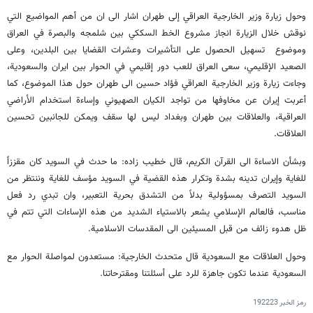
وحول زيارة وزير الخارجية العراقي إلى طهران اشار الى ان من أهم المواضيع التي
نوقش خلال الزيارة انجاز مشروع الخط السككي بين شلمجه والبصرة في العراق
وموضوع تسهيل الحصول على التأشيرات وعشرات القضايا بين البلدين، وعلى
الصعيد الإقليمي، سعى العراق للعب دور إقليمي في الحوار بين ايران والسعودية،
وجاءت زيارة وزير الخارجية العراقي فؤاد حسين الى طهران حول هذا الموضوع، كما
أعربت إيران عن مخاوفها من تواجد الكيان الصهيوني وإساءة استخدام الأراضي
العراقية، والعلاقات بين طهران وبغداد ليس لها سقف ويمكن للجانبين تحسين
العلاقات.
وبشأن الاساءة الى القرآن الكريم، قال خطيب زاده: ما حدث في السويد كان مقززاً
للغاية وإيران تدينه بشدة وتكرار هذه القضية في السويد مؤسف للغاية وننتظر من
السويد التصرف بمسؤولية بدلاً من التشدق بحرية التعبير، وان تبدي رد فعل
مناسب، فالعالم الإسلامي يشعر بالاستياء الشديد من هذه الإساءات التي تتم في
ظل هدوء زائف من قبل المسيئين الى المقدسات الاسلامية.
وحول العلاقات مع السعودية قال متحدث الخارجية: مستعدون لمواصلة الحوار مع
السعودية عندما تكون جاهزة للرد على أسئلتنا ومقترحاتنا.
رمز الخبر
192223