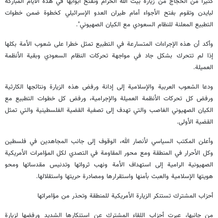
كثيرا من الحجاج من زيارة بيت الله الحرام وتفتح أبوابها في هذه الأيام المباركة
لبايدن وتقوم بفتح الأجواء أمام طيران العدو الإسرائيلي كخطوة ضمن خطوات
التطبيع المعلنة للنظام السعودي مع الكيان الصهيوني".
وأكد أن هذه الإجراءات المتسارعة في التطبيع تمثل خطرا على شعوب الأمة بكلها
إذا لم تتحرك بشكل جاد في مواجهة تحركات النظام السعودي وبقية الأنظمة
العميلة.
ودعا الشعوب العربية والإسلامية إلى إدانة ورفض هذه الزيارة ونتائجها الكارثية
ورفض كل تحركات الأنظمة العميلة والإجرامية، ورفض كل خطوات التطبيع مع
الكيان الصهيوني الغاصب والتي تهدف إلى تصفية القضية الفلسطينية والتي تمثل
القضية الأولى.
وأعلن المكتب السياسي لأنصار الله، الوقوف إلى جانب المجاهدين في فلسطين
وكل الأحرار في المنطقة ومع محور المقاومة في التصدي لكل المؤامرات الأمريكية
الصهيونية الرامية إلى استهداف الأمة ونهب ثرواتها وتدنيس مقدساتها ومحو
هويتها الإسلامية والعبث بأمنها واستقرارها ومصادرة حريتها واستقلالها.
أحزاب المشترك تستنكر الزيارة الأمريكية للمنطقة وتحذر من مؤامراتها
من جانبها، عبرت أحزاب اللقاء المشترك عن استنكارها الشديد ورفضها لزيارة