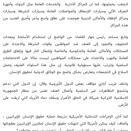
الشغب يحملونها، كما ان المراكز الادارية والخدمات العامة مثل البنوك وأجهزة
الصرف الآلي وسيارات الإسعاف والمواصلات العامة وسيارات الشرطة وسيارات
ومراكز الإطفاء والأماكن الدينية هوجمت على نطاق واسع ودُمر واُحرق العديد من
هذه المراكز.
وتابع مساعد رئيس جهاز القضاء: من الواضح ان استخدام الأسلحة ومعدات
التخويف واللجوء إلى العنف ضد المواطنين وقوات الشرطة والاعتداء على
الممتلكات والأماكن العامة والحكومية والخاصة وإشعال النار فيها وإغلاق الطرق
العامة والنهب والاعتداء على ممتلكات المواطنين ليست مثالا على الاحتجاجات
السلمية وتترتب عليها مسؤولية قانونية. إن مثل هذا السلوك العنيف وحمل
السلاح في التجمعات يتعارض بشكل واضح مع الوثائق الدولية لحقوق الإنسان.
وانتقد غريب آبادي مواقف بعض الدول الأوروبية وقال: إن الدول التي تدعم
وتشجع التظاهرات غير السلمية وأعمال العنف تعتبر من منظار الجمهورية
الاسلامية الايرانية شريكة في الحاق الأضرار وسفك دماء الأبرياء التي اريقت على
الأرض.
كما أدان الإجراءات التدخلية الأمريكية بذريعة حماية حقوق الإنسان للإيرانيين ،
وأضاف: كيف يمكن لأمريكا التي انتهكت حقوق الإنسان لملايين الإيرانيين بعقوباتها
وعرّضت أرواح الكثير من الإيرانيين للخطر ، أن تتحدث عن دعم حقوقهم؟.