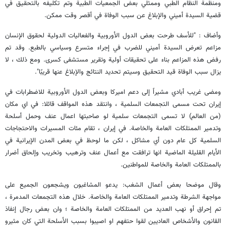
ومنظمة النظام الطبي وممثلي بعض الجمعيات الطبية وتم تكليفه بالتحقيق في
قضية السيدة أميني والإبلاغ عن سبب الوفاة في أقصر وقت ممكن.
وأضاف : "للأسف طرحت بعض الدول الأوروبية والفعاليات الدولية لحقوق الإنسان
مزاعم تعرض السيدة أميني للضرب في إجراء متسرع وسياسي بالطبع. وقد تم
رفض هذه المزاعم بناء على تحقيقات أولية وتقرير مستشفى كسرى. ومع ذلك ، لا
يزال سبب الوفاة قيد التحقيق وسيتم تحديد النتائج والإبلاغ عنها قريبًا".
ومضى غريب أبادي مشيراً إلى دعم اميركا وبعض الدول الأوروبية للاضطرابات في
إيران تحت مسمى التجمعات السلمية ، وانتقد هذه المواقف قائلا: في اي مكان
(من العالم) لا تسمى التجمعات سلمية لو صاحبتها اعمال عنف وحمل أسلحة
وتدمير الممتلكات العامة والخاصة. في إيران ، تقام مئات المسيرات والاحتجاجات
السلمية كل عام دون أي مشاكل ، لكن ما لوحظ في بعض المدن الإيرانية في
الأيام القليلة الماضية انها ترافقت مع أعمال عنف وترهيب وتخريب وإلحاق أضرار
بالممتلكات العامة والخاصة للمواطنين.
وقال موضحا بعض أعمال الشغب: يدعو المشاغبون ويشجعون الجميع على
مواجهة الشرطة وتدمير الممتلكات العامة والخاصة. خلال هذه التجمعات المدمرة ،
تم إحراق أو نهب العديد من الممتلكات العامة والخاصة ؛ وان بعض رجال إنفاذ
القانون والأشخاص العاديين لقوا حتفهم او اصيبوا بسبب الأسلحة التي كان مثيرو