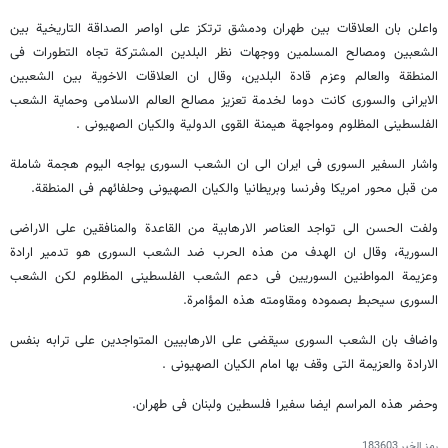
واعلن بان العلاقات بین طهران ودمشق ترتکز علی اواصر الصداقة التاریخیة بین
الشعبین ومصالح المسلمین ووجهات نظر البلدین المشترکة تجاه التطورات فی
المنطقة‌ والعالم وعزم قادة‌ البلدین، وقال ان العلاقات الاخویة بین الشعبین
الایرانی والسوری کانت دوما لخدمة تعزیز مصالح العالم الاسلامی وحمایة الشعب
الفلسطینی المظلوم ومواجهة هیمنة القوی الدولیة والکیان الصهیونی .
واشار السفیر السوری فی ایران الی ان الشعب السوری یواجه الیوم هجمة شاملة
من قبل محور امریکا وفرنسا وبریطانیا والکیان الصهیونی وحلفائهم فی المنطقة.
ولفت الحسن الی تواجد العناصر الارهابیة من القاعدة والمنافقین علی الاراضی
السوریة، وقال ان الهدف من هذه الحرب ضد الشعب السوری هو تدمیر ارادة
وعزیمة المواطنین السوریین فی دعم الشعب الفلسطینی المظلوم لکن الشعب
السوری سیحبط بصموده ومقاومته هذه المؤامرة.
واضاف بان الشعب السوری سیقضی علی الارهابیین المتواجدین علی ترابه بنفس
الارادة والعزیمة التی وقف بها امام الکیان الصهیونی .
وحضر هذه المراسم ایضا سفیرا فلسطین ولبنان فی طهران.
رمز الخبر
183603