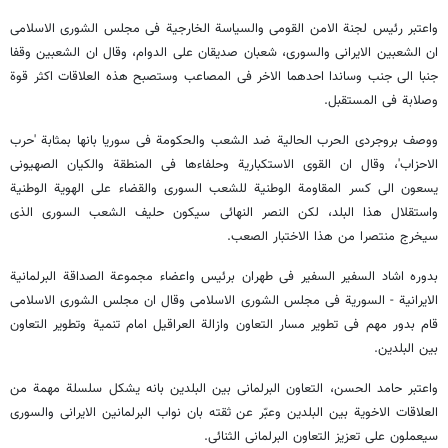
واعتبر رئیس لجنة الامن القومی والسیاسة الخارجیة فی مجلس الشوری الاسلامی
ان الشعبین الایرانی والسوری، شعبان صدیقان علی الدوام، وقال ان الشعبین وقفا
جنبا الی جنب وساندا احدهما الاخر فی المصاعب وستصبح هذه العلاقات اکثر قوة
وصلابة فی المستقبل.
ووصف بروجردی الحرب الحالیة ضد الشعب والحکومة فی سوریا بانها بمثابة 'حرب
الاحزاب'، وقال ان القوی الاستکباریة وحلفاءها فی المنطقة والکیان الصهیونی
یسعون الی کسر المقاومة الوطنیة للشعب السوری والقضاء علی الهویة الوطنیة
واستقلال هذا البلد، لکن النصر النهائی سیکون حلیف الشعب السوری الذی
سیخرج منتصرا من هذا الاختبار الصعب.
بدوره اشاد السفیر السفیر فی طهران برئیس واعضاء مجموعة الصداقة البرلمانیة
الایرانیة - السوریة فی مجلس الشوری الاسلامی وقال ان مجلس الشوری الاسلامی
قام بدور مهم فی تطویر مسار التعاون وازالة العراقیل امام تنمیة‌ وتطویر التعاون
بین البلدین.
واعتبر حامد الحسن، التعاون البرلمانی بین البلدین بانه یشکل سلسلة مهمة من
العلاقات الاخویة ‌بین البلدین وعبّر عن ثقته بان نواب البرلمانین الایرانی والسوری
سیعملون علی تعزیز التعاون البرلمانی الثنائی.