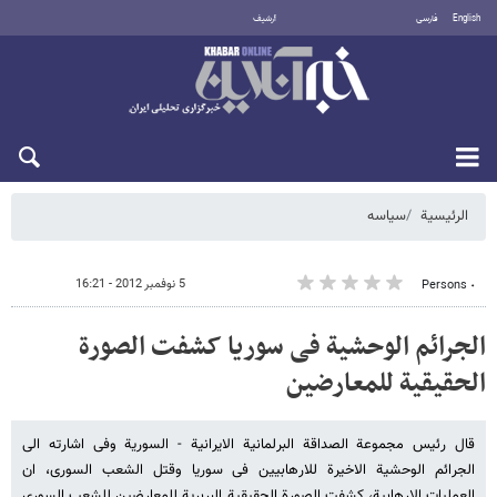
English
فارسی
أرشيف
الأحد 9 أغسطس 2026
الرئيسية
سیاسه
5 نوفمبر 2012 - 16:21
٠ Persons
الجرائم الوحشیة فی سوریا کشفت الصورة
الحقیقیة للمعارضین
قال رئیس مجموعة الصداقة البرلمانیة الایرانیة - السوریة وفی اشارته الی
الجرائم الوحشیة الاخیرة للارهابیین فی سوریا وقتل الشعب السوری، ان
العملیات الارهابیة، کشفت الصورة الحقیقیة البربریة للمعارضین للشعب السوری