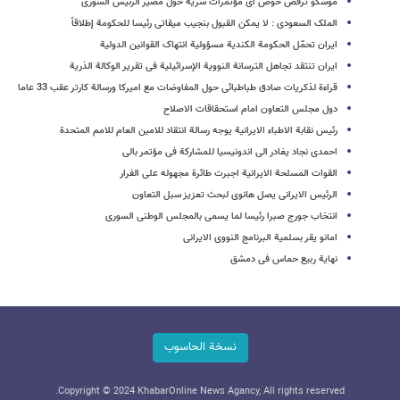
موسکو ترفض خوض ای مؤتمرات سریة حول مصیر الرئیس السوری
الملک السعودی : لا یمکن القبول بنجیب میقاتی رئیسا للحکومة إطلاقاً
ایران تحمّل الحکومة الکندیة مسؤولیة انتهاک القوانین الدولیة
ایران تنتقد تجاهل الترسانة النوویة الإسرائیلیة فی تقریر الوکالة الذریة
قراءة لذکریات صادق طباطبائی حول المفاوضات مع امیرکا ورسالة کارتر عقب 33 عاما
دول مجلس التعاون امام استحقاقات الاصلاح
رئیس نقابة الاطباء الایرانیة یوجه رسالة انتقاد للامین العام للامم المتحدة
احمدی نجاد یغادر الى اندونیسیا للمشارکة فی مؤتمر بالی
القوات المسلحة الایرانیة اجبرت طائرة مجهوله علی الفرار
الرئیس الایرانی یصل هانوی لبحث تعزیز سبل التعاون
انتخاب جورج صبرا رئیسا لما یسمى بالمجلس الوطنی السوری
امانو یقر بسلمیة البرنامج النووی الایرانی
نهایة ربیع حماس فی دمشق
نسخة الحاسوب
Copyright © 2024 KhabarOnline News Agancy, All rights reserved.