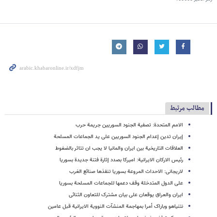
مطالب مرتبط
الامم المتحدة: تصفیة الجنود السوریین جریمة حرب
إیران تدین إعدام الجنود السوریین علی ید الجماعات المسلحة
العلاقات التاریخیة بین ایران والمانیا لا یجب ان تتاثر بالضغوط
رئیس الارکان الایرانیة: امیرکا بصدد إثارة فتنة جدیدة بسوریا
لاریجانی: الاحداث المروعة بسوریا تنفذها صنائع الغرب
علی الدول المتدخلة وقف دعمها للجماعات المسلحة بسوریا
ایران والعراق یوقعان علی بیان مشترک للتعاون الثنائی
نتنیاهو وباراک أمرا بمهاجمة المنشآت النوویة الایرانیة قبل عامین