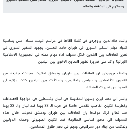
وحماتهم فی المنطقة والعالم.
واشاد علاء‌الدین بروجردی فی کلمة القاها فی مراسم اقیمت مساء امس بمناسبة
انتهاء مهام السفیر السوری فی طهران حامد الحسن، بجهود السفیر السوری فی
تعزیز العلاقات بین البلدین خلال سنوات اداء‌ مهام عمله فی الجمهوریة الاسلامیة
الایرانیة واکد علی ضرورة تطویر التعاون الاخوی بین البلدین .
واضاف بروجردی ان العلاقات بین طهران ودمشق اختبرت مجالات جدیدة من
التعاون الاقتصادی والسیاسی والاقلیمی، والعلاقات بین البلدین کانت مؤثرة فی
العدید من تطورات المنطقة.
واشار الی دعم ایران وسوریا للمقاومة فی لبنان وفلسطین فی مواجهة الاعتداءات
وغطرسة الکیان الغاصب للقدس خاصة فی حرب الـ 33 یوما ضد لبنان والـ 22 یوما
ضد قطاع غزة، موضحا بان العلاقات بین طهران ودمشق تحولت خلال هذه
السنوات الی محور اساسی للمقاومة ضد الکیان الصهیونی وحماته الدولیین
وتمکنت من ایفاء دور ستراتیجی ومهم فی دعم حقوق المسلمین.