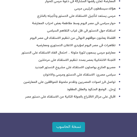
المعارضة تعلن رفضها المشارکة فی دعوة مرسی للحوار
هؤلاء سیسقطون الرئیس مرسی
مرسی یستعد لتأجیل الاستفتاء على الدستور وتأجیله بالخارج
حوار سیاسی فی مصر الیوم وسط مقاطعة بعض احزاب المعارضة
استفتاء حول الدستور فی ظل غیاب التفاهم السیاسی
القضاة یعلنون موقفهم النهائی من تنظیم الاستفتاء فی مصر الیوم
تظاهرات فی مصر الیوم لمؤیدی الاعلان الدستوری ومعارضیه
معارضو مرسی یسعون لثورة ملونة .. احتمال الغاء الاستفتاء على الدستور
اللجنة الانتخابیة بمصر بصدد تنظیم الاستفتاء على مرحلتین
مصریو الخارج یواصلون الاستفتاء على مشروعِ الدستور الجدید
سیاسی مصری: الاستفتاء على الدستور ومرسی والاخوان
تواصل فرز اصوات المصریین وتقدم ملحوظ للموافقین على المعارضین
إرحل.. الوضع المنکود والعقل المفقود
اقبال على مراکز الاقتراع بالجولة الثانیة من الاستفتاء على دستور مصر
نسخة الحاسوب