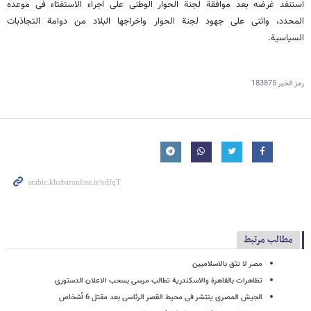
استنفد غرضه بعد موافقة لجنة الحوار الوطنی على اجراء الاستفتاء فی موعده
المحدد، واثنى على جهود لجنة الحوار واخراجها البلاد من دوامة التجاذبات
السیاسیة.
رمز الخبر
183875
مطالب مرتبط
مصر لا تثق بالاسلامیین
تظاهرات بالقاهرة والاسکندریة تطالب مرسی بسحب الاعلان الدستوری
الجیش المصری ینتشر فی محیط القصر الرئاسی بعد مقتل 6 أشخاص