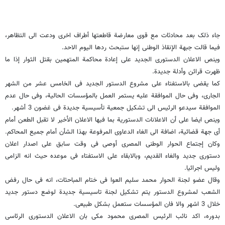
جاء ذلک بعد محادثات مع قوى معارضة قاطعتها أطراف اخرى ودعت الى التظاهر،
فیما قالت جبهة الإنقاذ الوطنی إنها ستبحث ردها الیوم الاحد.
وینص الاعلان الدستوری الجدید على إعادة محاکمة المتهمین بقتل الثوار إذا ما
ظهرت قرائن وأدلة جدیدة.
کما یقضی بالاستفتاء على مشروع الدستور الجدید فی الخامس عشر من الشهر
الجاری، وفی حال الموافقة علیه یستمر العمل بالمؤسسات الحالیة، وفی حال عدم
الموافقة سیدعو الرئیس الى تشکیل جمعیة تأسیسیة جدیدة فی غضون 3 أشهر.
وینص ایضا على أن الاعلانات الدستوریة بما فیها الاعلان الأخیر لا تقبل الطعن أمام
أی جهة قضائیة، اضافة الى الغاء الدعاوى المرفوعة بهذا الشأن أمام جمیع المحاکم.
وکان إجتماع الحوار الوطنی المصری أوصى فی وقت سابق على اصدار اعلان
دستوری جدید والغاء القدیم، وبالابقاء على الاستفتاء فی موعده حیث انه الزامی
ولیس اجرائیا.
وقال عضو لجنة الحوار محمد سلیم العوا فی ختام المباحثات، انه فی حال رفض
الشعب لمشروع الدستور یتم تشکیل لجنة تاسیسیة جدیدة لوضع دستور جدید
خلال 3 اشهر والا فان المؤسسات ستعمل بشکل طبیعی.
بدوره، اکد نائب الرئیس المصری محمود مکی بان الاعلان الدستوری الرئاسی