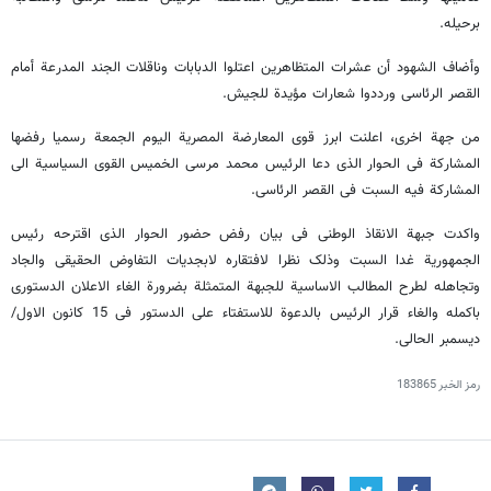
برحیله.
وأضاف الشهود أن عشرات المتظاهرین اعتلوا الدبابات وناقلات الجند المدرعة أمام
القصر الرئاسی ورددوا شعارات مؤیدة للجیش.
من جهة اخرى، اعلنت ابرز قوى المعارضة المصریة الیوم الجمعة رسمیا رفضها
المشارکة فی الحوار الذی دعا الرئیس محمد مرسی الخمیس القوى السیاسیة الى
المشارکة فیه السبت فی القصر الرئاسی.
واکدت جبهة الانقاذ الوطنی فی بیان رفض حضور الحوار الذی اقترحه رئیس
الجمهوریة غدا السبت وذلک نظرا لافتقاره لابجدیات التفاوض الحقیقی والجاد
وتجاهله لطرح المطالب الاساسیة للجبهة المتمثلة بضرورة الغاء الاعلان الدستوری
باکمله والغاء قرار الرئیس بالدعوة للاستفتاء على الدستور فی 15 کانون الاول/
دیسمبر الحالی.
رمز الخبر
183865