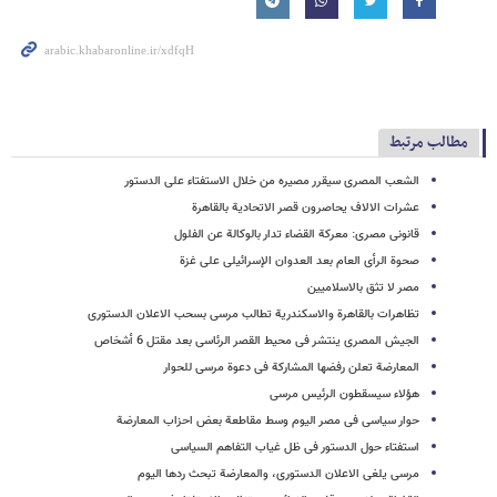
مطالب مرتبط
الشعب المصری سیقرر مصیره من خلال الاستفتاء على الدستور
عشرات الالاف یحاصرون قصر الاتحادیة بالقاهرة
قانونی مصری: معرکة القضاء تدار بالوکالة عن الفلول
صحوة الرأی العام بعد العدوان الإسرائیلی على غزة
مصر لا تثق بالاسلامیین
تظاهرات بالقاهرة والاسکندریة تطالب مرسی بسحب الاعلان الدستوری
الجیش المصری ینتشر فی محیط القصر الرئاسی بعد مقتل 6 أشخاص
المعارضة تعلن رفضها المشارکة فی دعوة مرسی للحوار
هؤلاء سیسقطون الرئیس مرسی
حوار سیاسی فی مصر الیوم وسط مقاطعة بعض احزاب المعارضة
استفتاء حول الدستور فی ظل غیاب التفاهم السیاسی
مرسی یلغی الاعلان الدستوری، والمعارضة تبحث ردها الیوم