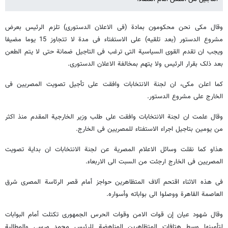
وقال مکی نحن محکومون بمادة (فی الاعلان الدستوری) تلزم الرئیس بعرض
مشروع الدستور (بعد تلقیه) على الاستفتاء فی مدة لا تتجاوز 15 یوما مضیفا
ویجب ان تقدم القوى السیاسیة التی ترغب فی التاجیل ضمانة حتى لا یتم الطعن
بعد ذلک بقرار الرئیس ولا یتهم بمخالفة الاعلان الدستوری.
کما اعلن مکی، ان لجنة الانتخابات وافقت على تأجیل تصویت المصریین فی
الخارج على مشروع الدستور.
وقال علمت ان لجنة الانتخابات وافقت على طلب وزیر الخارجیة المقدم منذ اکثر
من یومین بتاجیل اجراء الاستفتاء للمصریین فی الخارج.
هذاو کما نقلت وسائل الاعلام المصریة عن لجنة الانتخابات ان بدایة تصویت
المصریین فی الخارج ارجئت من السبت الى الاربعاء.
فی هذه الاثناء اقتحم آلاف المتظاهرین حواجز أمام قصر الرئاسة المصری شرق
العاصمة القاهرة ووصلوا الى بواباته وأسواره.
وقال شهود عیان إن قوات الامن وقوات الحرس الجمهوری تکتلت أمام البوابات
لتأمینها وسط هتافات المتظاهرین المناهضة للرئیس محمد مرسی والمطالبة